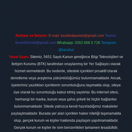
 firması
vdcasino
https://www.betexper.xyz/
betci giriş
hiltonbet
Reklam ve İletişim:
E-mail:
backlinkpaneli@gmail.com
Teams:
forumhizmeti@gmail.com
Whatsapp: 0262 606 0 726
Telegram:
@karabul
Yasal Uyarı:
Sitemiz, 5651 Sayılı Kanun gereğince Bilgi Teknolojileri ve
İletişim Kurumu (BTK) tarafından onaylanmış bir Yer Sağlayıcı olarak
hizmet vermektedir. Bu nedenle, sitedeki içerikleri proaktif olarak
denetleme veya araştırma yükümlülüğümüz bulunmamaktadır. Ancak,
üyelerimiz yazdıkları içeriklerin sorumluluğunu taşımakta olup, siteye
üye olarak bu sorumluluğu kabul etmiş sayılırlar. Bu internet sitesi,
herhangi bir marka, kurum veya şahıs şirketi ile hiçbir bağlantısı
bulunmamaktadır. Sitede yalnızca kendi hazırladığımız makaleler
paylaşılmaktadır. Burada yer alan içerikler haber niteliği taşımamakta
olup, gerçek kurum ve kişiler hakkında paylaşım yapılmamaktadır.
Gerçek kurum ve kişiler ile isim benzerlikleri tamamen tesadüfidir.