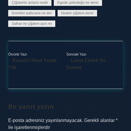
Çiğdemin anlamı nedir
Egede çekirdeğe ne denir
İzmirliler patlıcana ne der
Neden çiğdem denir
Safran ile çiğdem aynı mı
Önceki Yazı
Sonraki Yazı
Karadul Nasıl Yazılır
Lanet Etmek Ne
Tdk
Demek
Bir yanıt yazın
E-posta adresiniz yayınlanmayacak.
Gerekli alanlar
*
ile işaretlenmişlerdir