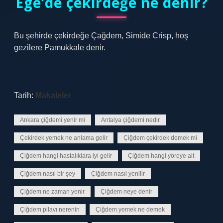
Ege’de çekirdeğe ne denir?
Bu şehirde çekirdeğe Çağdem, Simide Crisp, hoş
gezilere Pamukkale denir.
Tarih:
Makaleler
Ankara çiğdemi yenir mi
Antalya çiğdemi nedir
Çekirdek yemek ne anlama gelir
Çiğdem çekirdek demek mi
Çiğdem hangi hastalıklara iyi gelir
Çiğdem hangi yöreye ait
Çiğdem nasıl bir şey
Çiğdem nasıl yenilir
Çiğdem ne zaman yenir
Çiğdem neye denir
Çiğdem pilavı nerenin
Çiğdem yemek ne demek