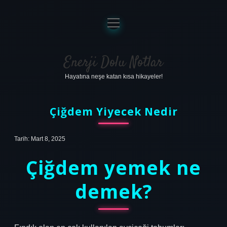
menüyü
aç
Anasayfa
Gizlilik Politikası
Enerji Dolu Notlar
Hayatına neşe katan kısa hikayeler!
Yasal Uyarı
Hakkımızda
Çiğdem Yiyecek Nedir
Tarih: Mart 8, 2025
Çiğdem yemek ne
demek?