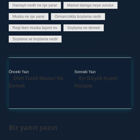
Hamaylı nedir ne işe yarar
Mamul damga neye vurulur
Muska ne işe yarar
Ormancılıkta boylama nedir
Regl iken muska taşınır mı
Soylama ne demek
Soylama ve boylama nedir
Önceki Yazı
Sonraki Yazı
Dört Tarafı Mamur Ne
En Büyük Aşiret
Demek
Hangisi
Bir yanıt yazın