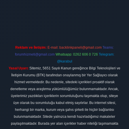
 firması
vdcasino
https://www.betexper.xyz/
betci giriş
hiltonbet
Reklam ve İletişim:
E-mail:
backlinkpaneli@gmail.com
Teams:
forumhizmeti@gmail.com
Whatsapp: 0262 606 0 726
Telegram:
@karabul
Yasal Uyarı:
Sitemiz, 5651 Sayılı Kanun gereğince Bilgi Teknolojileri ve
İletişim Kurumu (BTK) tarafından onaylanmış bir Yer Sağlayıcı olarak
hizmet vermektedir. Bu nedenle, sitedeki içerikleri proaktif olarak
denetleme veya araştırma yükümlülüğümüz bulunmamaktadır. Ancak,
üyelerimiz yazdıkları içeriklerin sorumluluğunu taşımakta olup, siteye
üye olarak bu sorumluluğu kabul etmiş sayılırlar. Bu internet sitesi,
herhangi bir marka, kurum veya şahıs şirketi ile hiçbir bağlantısı
bulunmamaktadır. Sitede yalnızca kendi hazırladığımız makaleler
paylaşılmaktadır. Burada yer alan içerikler haber niteliği taşımamakta