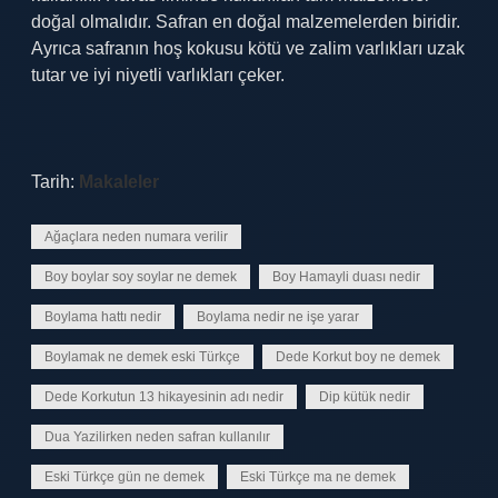
doğal olmalıdır. Safran en doğal malzemelerden biridir.
Ayrıca safranın hoş kokusu kötü ve zalim varlıkları uzak
tutar ve iyi niyetli varlıkları çeker.
Tarih:
Makaleler
Ağaçlara neden numara verilir
Boy boylar soy soylar ne demek
Boy Hamayli duası nedir
Boylama hattı nedir
Boylama nedir ne işe yarar
Boylamak ne demek eski Türkçe
Dede Korkut boy ne demek
Dede Korkutun 13 hikayesinin adı nedir
Dip kütük nedir
Dua Yazilirken neden safran kullanılır
Eski Türkçe gün ne demek
Eski Türkçe ma ne demek