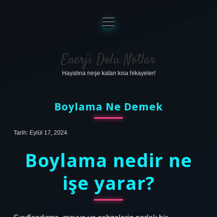
menüyü
aç
Anasayfa
Gizlilik Politikası
Enerji Dolu Notlar
Hayatına neşe katan kısa hikayeler!
Yasal Uyarı
Hakkımızda
Boylama Ne Demek
Tarih: Eylül 17, 2024
Boylama nedir ne
işe yarar?