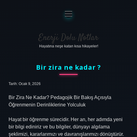
menüyü
aç
Anasayfa
Gizlilik Politikası
Enerji Dolu Notlar
Hayatına neşe katan kısa hikayeler!
Yasal Uyarı
Hakkımızda
Bir zira ne kadar ?
Tarih: Ocak 9, 2026
Bir Zira Ne Kadar? Pedagojik Bir Bakış Açısıyla
Öğrenmenin Derinliklerine Yolculuk
Hayat bir öğrenme sürecidir. Her an, her adımda yeni
bir bilgi ediniriz ve bu bilgiler, dünyayı algılama
şeklimizi, kararlarımızı ve davranışlarımızı dönüştürür.