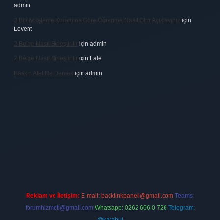
admin
3 Bilgiyi Işleme Kuramına Göre Öğrenme Nasıl Olur Açıklayınız
için
Levent
2 Belge Nasıl Birleştirilir
için
admin
2 Belge Nasıl Birleştirilir
için
Lale
Baskın Alel Ne Demek
için
admin
no firması
vdcasino
https://www.betexper.xyz/
betci giriş
hiltonbet
Reklam ve İletişim:
E-mail:
backlinkpaneli@gmail.com
Teams:
forumhizmeti@gmail.com
Whatsapp: 0262 606 0 726
Telegram:
@karabul