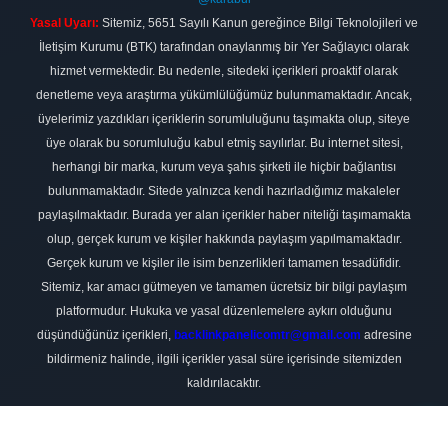
Yasal Uyarı:
Sitemiz, 5651 Sayılı Kanun gereğince Bilgi Teknolojileri ve
İletişim Kurumu (BTK) tarafından onaylanmış bir Yer Sağlayıcı olarak
hizmet vermektedir. Bu nedenle, sitedeki içerikleri proaktif olarak
denetleme veya araştırma yükümlülüğümüz bulunmamaktadır. Ancak,
üyelerimiz yazdıkları içeriklerin sorumluluğunu taşımakta olup, siteye
üye olarak bu sorumluluğu kabul etmiş sayılırlar. Bu internet sitesi,
herhangi bir marka, kurum veya şahıs şirketi ile hiçbir bağlantısı
bulunmamaktadır. Sitede yalnızca kendi hazırladığımız makaleler
paylaşılmaktadır. Burada yer alan içerikler haber niteliği taşımamakta
olup, gerçek kurum ve kişiler hakkında paylaşım yapılmamaktadır.
Gerçek kurum ve kişiler ile isim benzerlikleri tamamen tesadüfidir.
Sitemiz, kar amacı gütmeyen ve tamamen ücretsiz bir bilgi paylaşım
platformudur. Hukuka ve yasal düzenlemelere aykırı olduğunu
düşündüğünüz içerikleri,
backlinkpanelicomtr@gmail.com
adresine
bildirmeniz halinde, ilgili içerikler yasal süre içerisinde sitemizden
kaldırılacaktır.
Scro
to