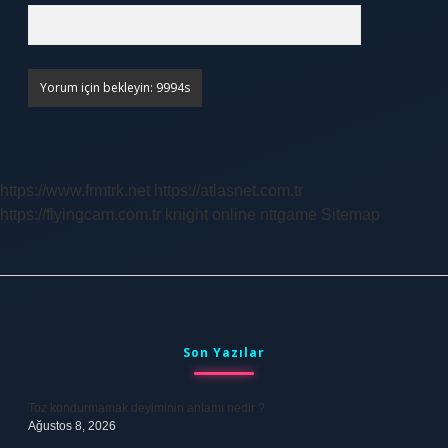
https://www.frmtrk.net
https://atlasnet.com.tr
https://flyingcam.com.tr
knight online
nttgame
Sitemap
Sidebar
Son Yazılar
Toz kondurmamak deyiminin anlamı nedir ?
Ağustos 8, 2026