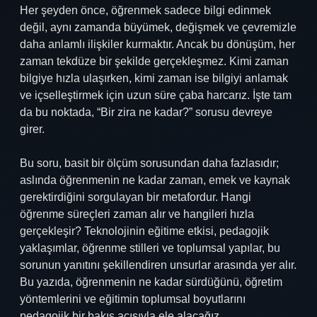
Her şeyden önce, öğrenmek sadece bilgi edinmek
değil, aynı zamanda büyümek, değişmek ve çevremizle
daha anlamlı ilişkiler kurmaktır. Ancak bu dönüşüm, her
zaman tekdüze bir şekilde gerçekleşmez. Kimi zaman
bilgiye hızla ulaşırken, kimi zaman ise bilgiyi anlamak
ve içselleştirmek için uzun süre çaba harcarız. İşte tam
da bu noktada, “Bir zira ne kadar?” sorusu devreye
girer.
Bu soru, basit bir ölçüm sorusundan daha fazlasıdır;
aslında öğrenmenin ne kadar zaman, emek ve kaynak
gerektirdiğini sorgulayan bir metafordur. Hangi
öğrenme süreçleri zaman alır ve hangileri hızla
gerçekleşir? Teknolojinin eğitime etkisi, pedagojik
yaklaşımlar, öğrenme stilleri ve toplumsal yapılar, bu
sorunun yanıtını şekillendiren unsurlar arasında yer alır.
Bu yazıda, öğrenmenin ne kadar sürdüğünü, öğretim
yöntemlerini ve eğitimin toplumsal boyutlarını
pedagojik bir bakış açısıyla ele alacağız.