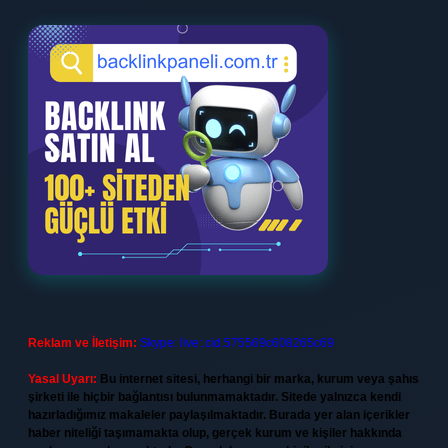
Reklam ve İletişim:
Skype: live:.cid.575569c608265c69
Yasal Uyarı:
Bu internet sitesi, herhangi bir marka, kurum veya şahıs
şirketi ile hiçbir bağlantısı bulunmamaktadır. Sitede yalnızca kendi
hazırladığımız makaleler paylaşılmaktadır. Burada yer alan içerikler
haber niteliği taşımamakta olup, gerçek kurum ve kişiler hakkında