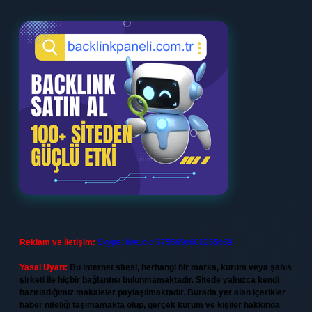
Reklam ve İletişim:
Skype: live:.cid.575569c608265c69
Yasal Uyarı:
Bu internet sitesi, herhangi bir marka, kurum veya şahıs
şirketi ile hiçbir bağlantısı bulunmamaktadır. Sitede yalnızca kendi
hazırladığımız makaleler paylaşılmaktadır. Burada yer alan içerikler
haber niteliği taşımamakta olup, gerçek kurum ve kişiler hakkında