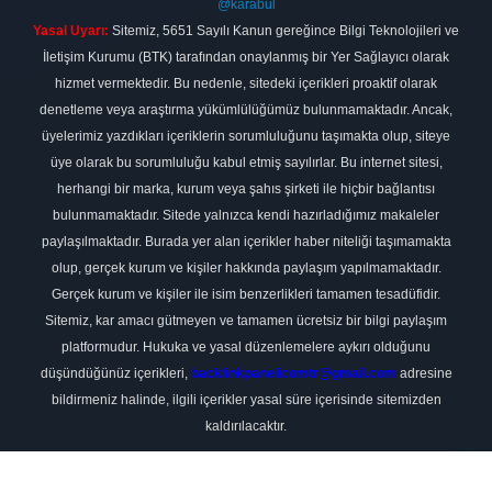
@karabul
Yasal Uyarı:
Sitemiz, 5651 Sayılı Kanun gereğince Bilgi Teknolojileri ve
İletişim Kurumu (BTK) tarafından onaylanmış bir Yer Sağlayıcı olarak
hizmet vermektedir. Bu nedenle, sitedeki içerikleri proaktif olarak
denetleme veya araştırma yükümlülüğümüz bulunmamaktadır. Ancak,
üyelerimiz yazdıkları içeriklerin sorumluluğunu taşımakta olup, siteye
üye olarak bu sorumluluğu kabul etmiş sayılırlar. Bu internet sitesi,
herhangi bir marka, kurum veya şahıs şirketi ile hiçbir bağlantısı
bulunmamaktadır. Sitede yalnızca kendi hazırladığımız makaleler
paylaşılmaktadır. Burada yer alan içerikler haber niteliği taşımamakta
olup, gerçek kurum ve kişiler hakkında paylaşım yapılmamaktadır.
Gerçek kurum ve kişiler ile isim benzerlikleri tamamen tesadüfidir.
Sitemiz, kar amacı gütmeyen ve tamamen ücretsiz bir bilgi paylaşım
platformudur. Hukuka ve yasal düzenlemelere aykırı olduğunu
düşündüğünüz içerikleri,
backlinkpanelicomtr@gmail.com
adresine
bildirmeniz halinde, ilgili içerikler yasal süre içerisinde sitemizden
kaldırılacaktır.
Scro
to