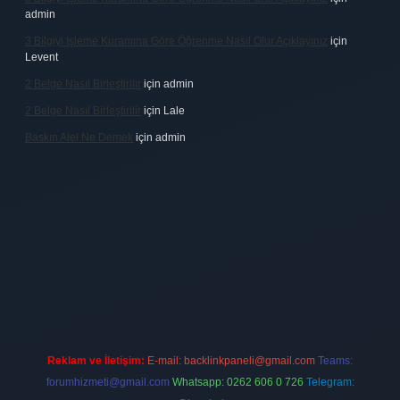
admin
3 Bilgiyi Işleme Kuramına Göre Öğrenme Nasıl Olur Açıklayınız
için
Levent
2 Belge Nasıl Birleştirilir
için
admin
2 Belge Nasıl Birleştirilir
için
Lale
Baskın Alel Ne Demek
için
admin
 firması
vdcasino
https://www.betexper.xyz/
betci giriş
hiltonbet
Reklam ve İletişim:
E-mail:
backlinkpaneli@gmail.com
Teams:
forumhizmeti@gmail.com
Whatsapp: 0262 606 0 726
Telegram: