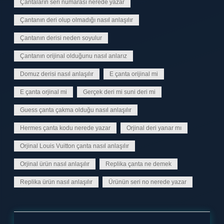
Çantaların seri numarası nerede yazar
Çantanın deri olup olmadığı nasıl anlaşılır
Çantanın derisi neden soyulur
Çantanın orijinal olduğunu nasıl anlarız
Domuz derisi nasıl anlaşılır
E çanta orijinal mi
E çanta orjinal mi
Gerçek deri mi suni deri mi
Guess çanta çakma olduğu nasıl anlaşılır
Hermes çanta kodu nerede yazar
Orjinal deri yanar mı
Orjinal Louis Vuitton çanta nasıl anlaşılır
Orjinal ürün nasıl anlaşılır
Replika çanta ne demek
Replika ürün nasıl anlaşılır
Ürünün seri no nerede yazar