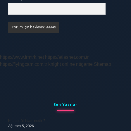
https://www.frmtrk.net
https://atlasnet.com.tr
https://flyingcam.com.tr
knight online
nttgame
Sitemap
Sidebar
Son Yazılar
Kubbet-ül-İslam nedir ?
Ağustos 5, 2026