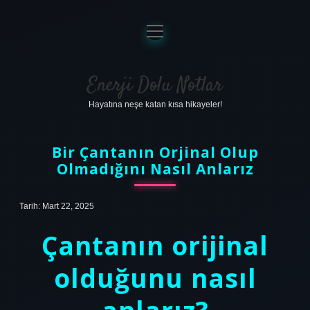
menüyü
aç
Anasayfa
Gizlilik Politikası
Enerji Dolu Notlar
Hayatına neşe katan kısa hikayeler!
Yasal Uyarı
Hakkımızda
Bir Çantanın Orjinal Olup
Olmadığını Nasıl Anlarız
Tarih: Mart 22, 2025
Çantanın orijinal
olduğunu nasıl