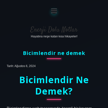
menüyü
aç
Anasayfa
Gizlilik Politikası
Enerji Dolu Notlar
Hayatına neşe katan kısa hikayeler!
Yasal Uyarı
Hakkımızda
Bicimlendir ne demek
Tarih: Ağustos 6, 2024
Bicimlendir Ne
Demek?