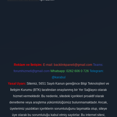
firması
vdcasino
https://www.betexper.xyz/
betci giriş
hiltonbet
Reklam ve İletişim:
E-mail:
backlinkpaneli@gmail.com
Teams:
forumhizmeti@gmail.com
Whatsapp: 0262 606 0 726
Telegram:
@karabul
Yasal Uyarı:
Sitemiz, 5651 Sayılı Kanun gereğince Bilgi Teknolojileri ve
İletişim Kurumu (BTK) tarafından onaylanmış bir Yer Sağlayıcı olarak
hizmet vermektedir. Bu nedenle, sitedeki içerikleri proaktif olarak
denetleme veya araştırma yükümlülüğümüz bulunmamaktadır. Ancak,
üyelerimiz yazdıkları içeriklerin sorumluluğunu taşımakta olup, siteye
üye olarak bu sorumluluğu kabul etmiş sayılırlar. Bu internet sitesi,