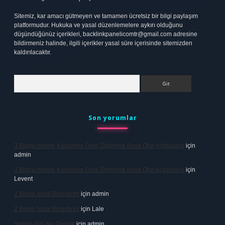
Sitemiz, kar amacı gütmeyen ve tamamen ücretsiz bir bilgi paylaşım
platformudur. Hukuka ve yasal düzenlemelere aykırı olduğunu
düşündüğünüz içerikleri,
backlinkpanelicomtr@gmail.com
adresine
bildirmeniz halinde, ilgili içerikler yasal süre içerisinde sitemizden
kaldırılacaktır.
Arama
Son yorumlar
3 Bilgiyi Işleme Kuramına Göre Öğrenme Nasıl Olur Açıklayınız
için
admin
3 Bilgiyi Işleme Kuramına Göre Öğrenme Nasıl Olur Açıklayınız
için
Levent
2 Belge Nasıl Birleştirilir
için
admin
2 Belge Nasıl Birleştirilir
için
Lale
Baskın Alel Ne Demek
için
admin