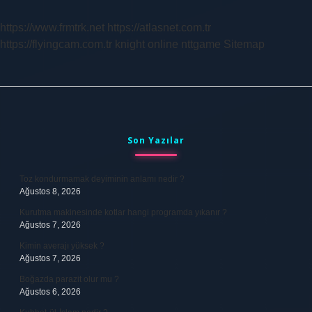
https://www.frmtrk.net
https://atlasnet.com.tr
https://flyingcam.com.tr
knight online
nttgame
Sitemap
Sidebar
Son Yazılar
Toz kondurmamak deyiminin anlamı nedir ?
Ağustos 8, 2026
Kurutma makinesinde kotlar hangi programda yıkanır ?
Ağustos 7, 2026
Kimin averajı yüksek ?
Ağustos 7, 2026
Boğazda parazit olur mu ?
Ağustos 6, 2026