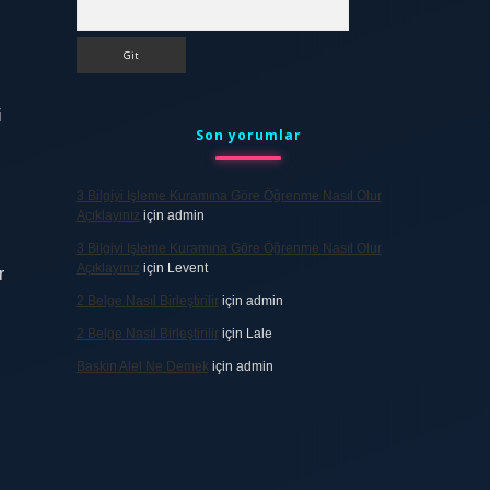
Arama
i
Son yorumlar
3 Bilgiyi Işleme Kuramına Göre Öğrenme Nasıl Olur
Açıklayınız
için
admin
3 Bilgiyi Işleme Kuramına Göre Öğrenme Nasıl Olur
Açıklayınız
için
Levent
r
2 Belge Nasıl Birleştirilir
için
admin
2 Belge Nasıl Birleştirilir
için
Lale
Baskın Alel Ne Demek
için
admin