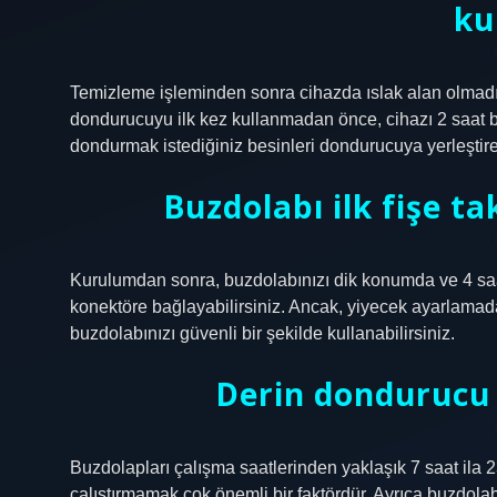
ku
Temizleme işleminden sonra cihazda ıslak alan olmadığı
dondurucuyu ilk kez kullanmadan önce, cihazı 2 saat 
dondurmak istediğiniz besinleri dondurucuya yerleştireb
Buzdolabı ilk fişe t
Kurulumdan sonra, buzdolabınızı dik konumda ve 4 saa
konektöre bağlayabilirsiniz. Ancak, yiyecek ayarlama
buzdolabınızı güvenli bir şekilde kullanabilirsiniz.
Derin dondurucu 
Buzdolapları çalışma saatlerinden yaklaşık 7 saat ila 
çalıştırmamak çok önemli bir faktördür. Ayrıca buzdolab