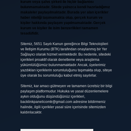
kurum veya şahıs şirketi ile hiçbir bağlantısı
bulunmamaktadır. Sitede yalnızca kendi hazırladığımız
makaleler paylaşılmaktadır. Burada yer alan içerikler
haber niteliği taşımamakta olup, gerçek kurum ve
kişiler hakkında paylaşım yapılmamaktadır. Gerçek
kurum ve kişiler ile isim benzerlikleri tamamen
tesadüfidir.
Sitemiz, 5651 Sayılı Kanun gereğince Bilgi Teknolojileri
ve İletişim Kurumu (BTK) tarafından onaylanmış bir Yer
Sağlayıcı olarak hizmet vermektedir. Bu nedenle, sitedeki
içerikleri proaktif olarak denetleme veya araştırma
yükümlülüğümüz bulunmamaktadır. Ancak, üyelerimiz
yazdıkları içeriklerin sorumluluğunu taşımakta olup, siteye
üye olarak bu sorumluluğu kabul etmiş sayılırlar.
Sitemiz, kar amacı gütmeyen ve tamamen ücretsiz bir bilgi
paylaşım platformudur. Hukuka ve yasal düzenlemelere
aykırı olduğunu düşündüğünüz içerikleri,
backlinkpanelicomtr@gmail.com
adresine bildirmeniz
halinde, ilgili içerikler yasal süre içerisinde sitemizden
kaldırılacaktır.