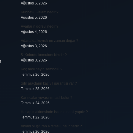
Ağustos 6, 2026
Kubbet-ül-İslam nedir ?
Ağustos 5, 2026
Avarların görevi nedir ?
Ağustos 4, 2026
Adana’da kuyruk ne zaman doğar ?
Ağustos 3, 2026
5. Kolordu komutanı kimdir ?
Ağustos 3, 2026
n
Koç başı neyin sembolü ?
Temmuz 26, 2026
Sıfır araçların kaç yıl garantisi var ?
Temmuz 25, 2026
Karıncalar yuvasını nasıl bulur ?
Temmuz 24, 2026
Hesap makinesinde iskonto nasıl yapılır ?
Temmuz 22, 2026
Ahlaki oluşturan 4 temel unsur nedir ?
Temmuz 20, 2026