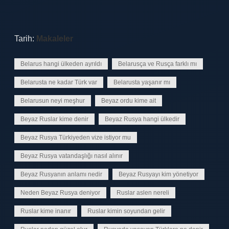
Tarih:
Makaleler
Belarus hangi ülkeden ayrıldı
Belarusça ve Rusça farklı mı
Belarusta ne kadar Türk var
Belarusta yaşanır mı
Belarusun neyi meşhur
Beyaz ordu kime ait
Beyaz Ruslar kime denir
Beyaz Rusya hangi ülkedir
Beyaz Rusya Türkiyeden vize istiyor mu
Beyaz Rusya vatandaşlığı nasıl alınır
Beyaz Rusyanın anlamı nedir
Beyaz Rusyayı kim yönetiyor
Neden Beyaz Rusya deniyor
Ruslar aslen nereli
Ruslar kime inanır
Ruslar kimin soyundan gelir