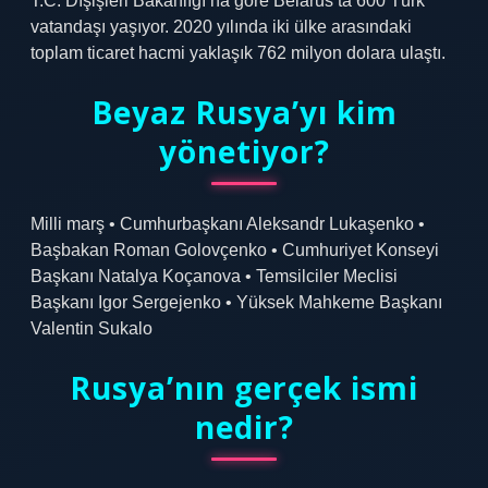
T.C. Dışişleri Bakanlığı’na göre Belarus’ta 600 Türk
vatandaşı yaşıyor. 2020 yılında iki ülke arasındaki
toplam ticaret hacmi yaklaşık 762 milyon dolara ulaştı.
Beyaz Rusya’yı kim
yönetiyor?
Milli marş • Cumhurbaşkanı Aleksandr Lukaşenko •
Başbakan Roman Golovçenko • Cumhuriyet Konseyi
Başkanı Natalya Koçanova • Temsilciler Meclisi
Başkanı Igor Sergejenko • Yüksek Mahkeme Başkanı
Valentin Sukalo
Rusya’nın gerçek ismi
nedir?