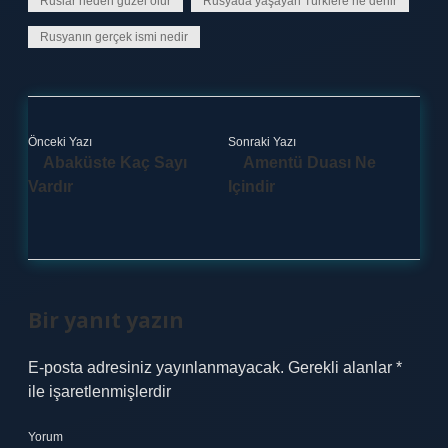
Ruslar neden güzel olur
Rusyada yaşayan Türklere ne denir
Rusyanın gerçek ismi nedir
Önceki Yazı
Sonraki Yazı
Abaküste Kaç Sayı
Amentü Duası Ne
Vardır
Içindir
Bir yanıt yazın
E-posta adresiniz yayınlanmayacak.
Gerekli alanlar
*
ile işaretlenmişlerdir
Yorum