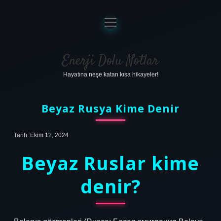
menüyü
aç
Anasayfa
Gizlilik Politikası
Enerji Dolu Notlar
Hayatına neşe katan kısa hikayeler!
Yasal Uyarı
Hakkımızda
Beyaz Rusya Kime Denir
Tarih: Ekim 12, 2024
Beyaz Ruslar kime
denir?