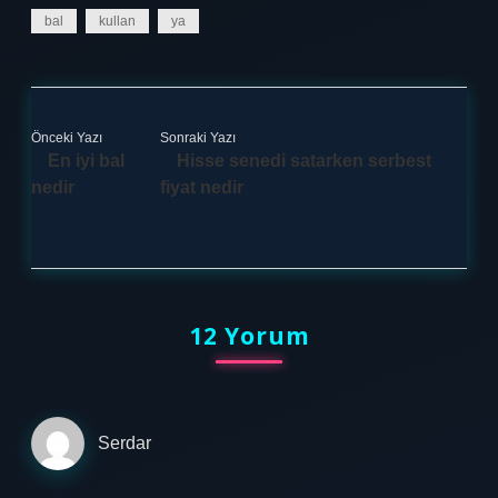
bal
kullan
ya
Önceki Yazı
Sonraki Yazı
En iyi bal
Hisse senedi satarken serbest
nedir
fiyat nedir
12 Yorum
Serdar