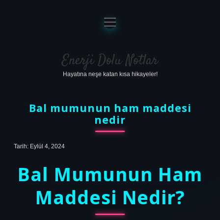
menüyü
aç
Anasayfa
Gizlilik Politikası
Enerji Dolu Notlar
Hayatına neşe katan kısa hikayeler!
Yasal Uyarı
Hakkımızda
Bal mumunun ham maddesi
nedir
Tarih: Eylül 4, 2024
Bal Mumunun Ham
Maddesi Nedir?