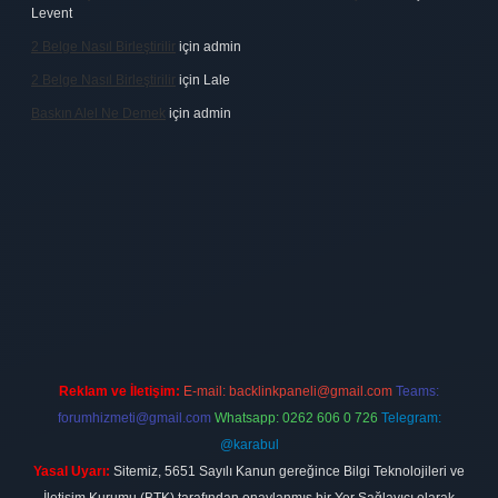
Levent
2 Belge Nasıl Birleştirilir
için
admin
2 Belge Nasıl Birleştirilir
için
Lale
Baskın Alel Ne Demek
için
admin
 firması
vdcasino
https://www.betexper.xyz/
betci giriş
hiltonbet
Reklam ve İletişim:
E-mail:
backlinkpaneli@gmail.com
Teams:
forumhizmeti@gmail.com
Whatsapp: 0262 606 0 726
Telegram:
@karabul
Yasal Uyarı:
Sitemiz, 5651 Sayılı Kanun gereğince Bilgi Teknolojileri ve