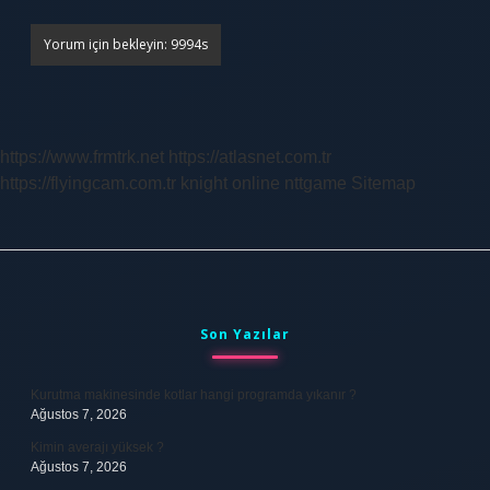
https://www.frmtrk.net
https://atlasnet.com.tr
https://flyingcam.com.tr
knight online
nttgame
Sitemap
Sidebar
Son Yazılar
Kurutma makinesinde kotlar hangi programda yıkanır ?
Ağustos 7, 2026
Kimin averajı yüksek ?
Ağustos 7, 2026