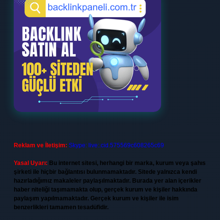
Reklam ve İletişim:
Skype: live:.cid.575569c608265c69
Yasal Uyarı:
Bu internet sitesi, herhangi bir marka, kurum veya şahıs
şirketi ile hiçbir bağlantısı bulunmamaktadır. Sitede yalnızca kendi
hazırladığımız makaleler paylaşılmaktadır. Burada yer alan içerikler
haber niteliği taşımamakta olup, gerçek kurum ve kişiler hakkında
paylaşım yapılmamaktadır. Gerçek kurum ve kişiler ile isim
benzerlikleri tamamen tesadüfidir.