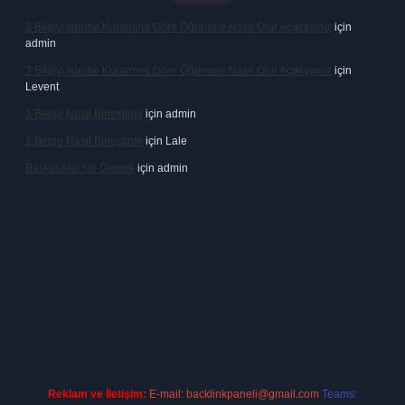
3 Bilgiyi Işleme Kuramına Göre Öğrenme Nasıl Olur Açıklayınız
için
admin
3 Bilgiyi Işleme Kuramına Göre Öğrenme Nasıl Olur Açıklayınız
için
Levent
2 Belge Nasıl Birleştirilir
için
admin
2 Belge Nasıl Birleştirilir
için
Lale
Baskın Alel Ne Demek
için
admin
casino firması
vdcasino
https://www.betexper.xyz/
betci giriş
hilton
Reklam ve İletişim:
E-mail:
backlinkpaneli@gmail.com
Teams: