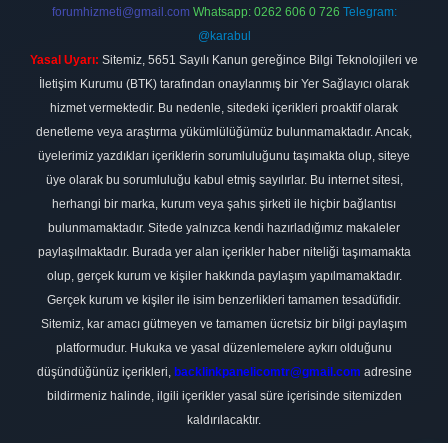
forumhizmeti@gmail.com
Whatsapp: 0262 606 0 726
Telegram:
@karabul
Yasal Uyarı:
Sitemiz, 5651 Sayılı Kanun gereğince Bilgi Teknolojileri ve
İletişim Kurumu (BTK) tarafından onaylanmış bir Yer Sağlayıcı olarak
hizmet vermektedir. Bu nedenle, sitedeki içerikleri proaktif olarak
denetleme veya araştırma yükümlülüğümüz bulunmamaktadır. Ancak,
üyelerimiz yazdıkları içeriklerin sorumluluğunu taşımakta olup, siteye
üye olarak bu sorumluluğu kabul etmiş sayılırlar. Bu internet sitesi,
herhangi bir marka, kurum veya şahıs şirketi ile hiçbir bağlantısı
bulunmamaktadır. Sitede yalnızca kendi hazırladığımız makaleler
paylaşılmaktadır. Burada yer alan içerikler haber niteliği taşımamakta
olup, gerçek kurum ve kişiler hakkında paylaşım yapılmamaktadır.
Gerçek kurum ve kişiler ile isim benzerlikleri tamamen tesadüfidir.
Sitemiz, kar amacı gütmeyen ve tamamen ücretsiz bir bilgi paylaşım
platformudur. Hukuka ve yasal düzenlemelere aykırı olduğunu
düşündüğünüz içerikleri,
backlinkpanelicomtr@gmail.com
adresine
bildirmeniz halinde, ilgili içerikler yasal süre içerisinde sitemizden
kaldırılacaktır.