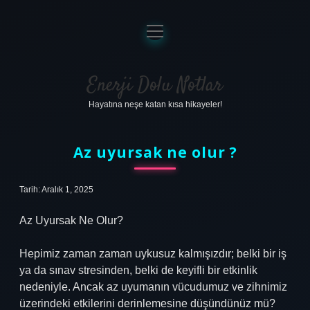
menüyü
aç
Anasayfa
Gizlilik Politikası
Enerji Dolu Notlar
Hayatına neşe katan kısa hikayeler!
Yasal Uyarı
Hakkımızda
Az uyursak ne olur ?
Tarih: Aralık 1, 2025
Az Uyursak Ne Olur?
Hepimiz zaman zaman uykusuz kalmışızdır; belki bir iş
ya da sınav stresinden, belki de keyifli bir etkinlik
nedeniyle. Ancak az uyumanın vücudumuz ve zihnimiz
üzerindeki etkilerini derinlemesine düşündünüz mü?