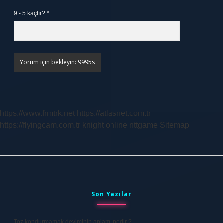
9 - 5 kaçtır?
*
https://www.frmtrk.net
https://atlasnet.com.tr
https://flyingcam.com.tr
knight online
nttgame
Sitemap
Sidebar
Son Yazılar
Toz kondurmamak deyiminin anlamı nedir ?