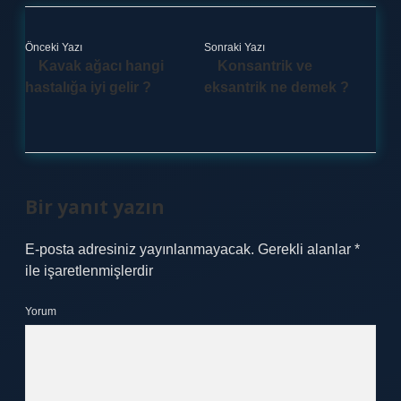
Önceki Yazı
Sonraki Yazı
Kavak ağacı hangi
Konsantrik ve
hastalığa iyi gelir ?
eksantrik ne demek ?
Bir yanıt yazın
E-posta adresiniz yayınlanmayacak.
Gerekli alanlar
*
ile işaretlenmişlerdir
Yorum