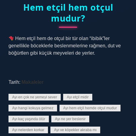
Hem etçil hem otçul
mudur?
Hem etçil hem de otçul bir tür olan “ibibik”ler
genellikle böceklerle beslenmelerine rağmen, dut ve
böğürtlen gibi küçük meyveleri de yerler.
Tarih:
Makaleler
Ayı en çok ne yemeyi sever
Ayı etçil midir
Ayı hangi kokuya gelmez
Ayı hem etçil hemde otçul mudur
Ayı kaç yaşında ölür
Ayı ne yer beslenir
Ayı nelerden korkar
Ayı ve köpekler akraba mı