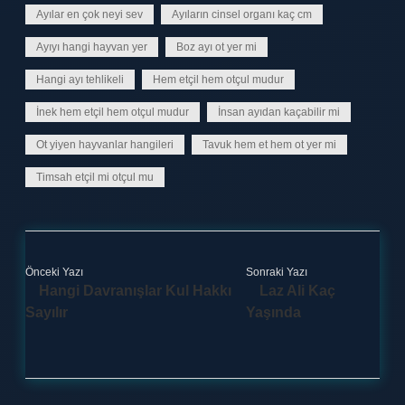
Ayılar en çok neyi sev
Ayıların cinsel organı kaç cm
Ayıyı hangi hayvan yer
Boz ayı ot yer mi
Hangi ayı tehlikeli
Hem etçil hem otçul mudur
İnek hem etçil hem otçul mudur
İnsan ayıdan kaçabilir mi
Ot yiyen hayvanlar hangileri
Tavuk hem et hem ot yer mi
Timsah etçil mi otçul mu
Önceki Yazı
Sonraki Yazı
Hangi Davranışlar Kul Hakkı
Laz Ali Kaç
Sayılır
Yaşında