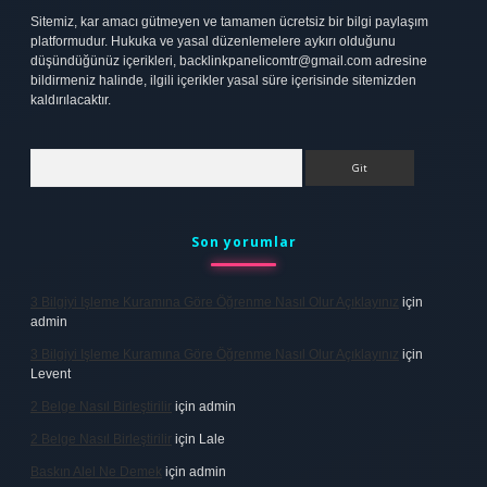
Sitemiz, kar amacı gütmeyen ve tamamen ücretsiz bir bilgi paylaşım
platformudur. Hukuka ve yasal düzenlemelere aykırı olduğunu
düşündüğünüz içerikleri,
backlinkpanelicomtr@gmail.com
adresine
bildirmeniz halinde, ilgili içerikler yasal süre içerisinde sitemizden
kaldırılacaktır.
Arama
Son yorumlar
3 Bilgiyi Işleme Kuramına Göre Öğrenme Nasıl Olur Açıklayınız
için
admin
3 Bilgiyi Işleme Kuramına Göre Öğrenme Nasıl Olur Açıklayınız
için
Levent
2 Belge Nasıl Birleştirilir
için
admin
2 Belge Nasıl Birleştirilir
için
Lale
Baskın Alel Ne Demek
için
admin