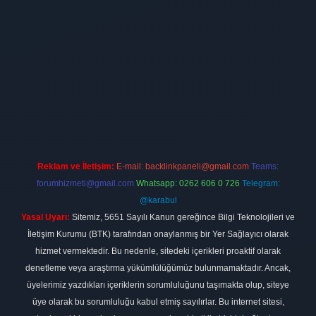
 firması
vdcasino
https://www.betexper.xyz/
betci giriş
hiltonbet
Reklam ve İletişim:
E-mail:
backlinkpaneli@gmail.com
Teams:
forumhizmeti@gmail.com
Whatsapp: 0262 606 0 726
Telegram:
@karabul
Yasal Uyarı:
Sitemiz, 5651 Sayılı Kanun gereğince Bilgi Teknolojileri ve
İletişim Kurumu (BTK) tarafından onaylanmış bir Yer Sağlayıcı olarak
hizmet vermektedir. Bu nedenle, sitedeki içerikleri proaktif olarak
denetleme veya araştırma yükümlülüğümüz bulunmamaktadır. Ancak,
üyelerimiz yazdıkları içeriklerin sorumluluğunu taşımakta olup, siteye
üye olarak bu sorumluluğu kabul etmiş sayılırlar. Bu internet sitesi,