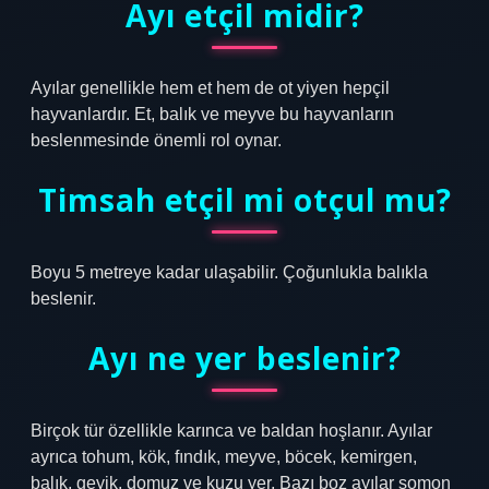
Ayı etçil midir?
Ayılar genellikle hem et hem de ot yiyen hepçil
hayvanlardır. Et, balık ve meyve bu hayvanların
beslenmesinde önemli rol oynar.
Timsah etçil mi otçul mu?
Boyu 5 metreye kadar ulaşabilir. Çoğunlukla balıkla
beslenir.
Ayı ne yer beslenir?
Birçok tür özellikle karınca ve baldan hoşlanır. Ayılar
ayrıca tohum, kök, fındık, meyve, böcek, kemirgen,
balık, geyik, domuz ve kuzu yer. Bazı boz ayılar somon