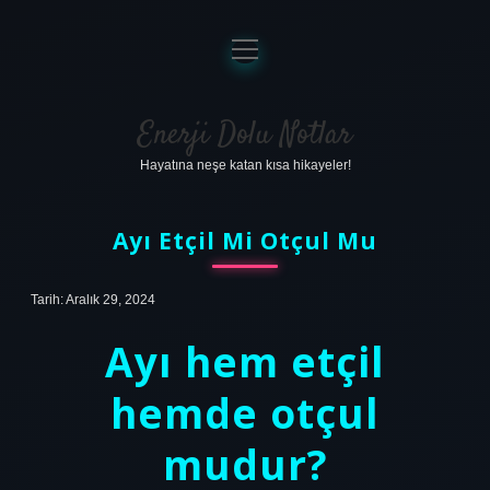
menüyü
aç
Anasayfa
Gizlilik Politikası
Enerji Dolu Notlar
Hayatına neşe katan kısa hikayeler!
Yasal Uyarı
Hakkımızda
Ayı Etçil Mi Otçul Mu
Tarih: Aralık 29, 2024
Ayı hem etçil
hemde otçul
mudur?