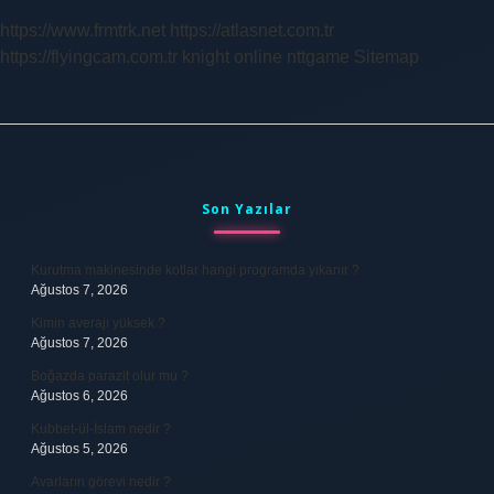
https://www.frmtrk.net
https://atlasnet.com.tr
https://flyingcam.com.tr
knight online
nttgame
Sitemap
Sidebar
Son Yazılar
Kurutma makinesinde kotlar hangi programda yıkanır ?
Ağustos 7, 2026
Kimin averajı yüksek ?
Ağustos 7, 2026
Boğazda parazit olur mu ?
Ağustos 6, 2026
Kubbet-ül-İslam nedir ?
Ağustos 5, 2026
Avarların görevi nedir ?