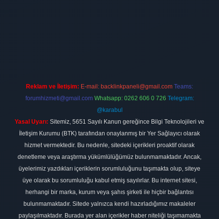
 firması
vdcasino
https://www.betexper.xyz/
betci giriş
hiltonbet
Reklam ve İletişim:
E-mail:
backlinkpaneli@gmail.com
Teams:
forumhizmeti@gmail.com
Whatsapp: 0262 606 0 726
Telegram:
@karabul
Yasal Uyarı:
Sitemiz, 5651 Sayılı Kanun gereğince Bilgi Teknolojileri ve
İletişim Kurumu (BTK) tarafından onaylanmış bir Yer Sağlayıcı olarak
hizmet vermektedir. Bu nedenle, sitedeki içerikleri proaktif olarak
denetleme veya araştırma yükümlülüğümüz bulunmamaktadır. Ancak,
üyelerimiz yazdıkları içeriklerin sorumluluğunu taşımakta olup, siteye
üye olarak bu sorumluluğu kabul etmiş sayılırlar. Bu internet sitesi,
herhangi bir marka, kurum veya şahıs şirketi ile hiçbir bağlantısı
bulunmamaktadır. Sitede yalnızca kendi hazırladığımız makaleler
paylaşılmaktadır. Burada yer alan içerikler haber niteliği taşımamakta