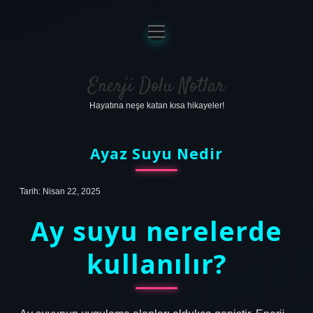
menüyü
aç
Anasayfa
Gizlilik Politikası
Enerji Dolu Notlar
Hayatına neşe katan kısa hikayeler!
Yasal Uyarı
Hakkımızda
Ayaz Suyu Nedir
Tarih: Nisan 22, 2025
Ay suyu nerelerde
kullanılır?