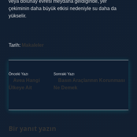
veya dolunay evresi meydana geldiğinde, yer
çekiminin daha büyük etkisi nedeniyle su daha da
yükselir.
Tarih:
Makaleler
Önceki Yazı
Sonraki Yazı
Avea Hangi
Basın Araçlarının Korunması
Ülkeye Ait
Ne Demek
Bir yanıt yazın