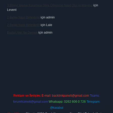
3 Bilgiyi Işleme Kuramına Göre Öğrenme Nasıl Olur Açıklayınız
için
Levent
2 Belge Nasıl Birleştirilir
için
admin
2 Belge Nasıl Birleştirilir
için
Lale
Baskın Alel Ne Demek
için
admin
no firması
vdcasino
https://www.betexper.xyz/
betci giriş
hiltonbet
Reklam ve İletişim:
E-mail:
backlinkpaneli@gmail.com
Teams:
forumhizmeti@gmail.com
Whatsapp: 0262 606 0 726
Telegram:
@karabul