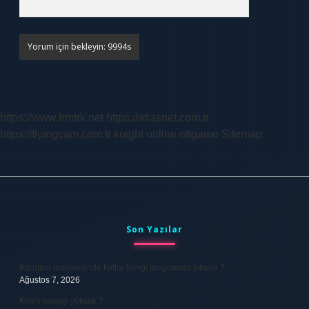
https://www.frmtrk.net
https://atlasnet.com.tr
https://flyingcam.com.tr
knight online
nttgame
Sitemap
Sidebar
Son Yazılar
Kurutma makinesinde kotlar hangi programda yıkanır ?
Ağustos 7, 2026
Kimin averajı yüksek ?