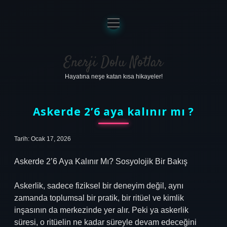
menüyü
aç
Anasayfa
Gizlilik Politikası
Enerji Dolu Notlar
Hayatına neşe katan kısa hikayeler!
Yasal Uyarı
Hakkımızda
Askerde 2’6 aya kalınır mı ?
Tarih: Ocak 17, 2026
Askerde 2’6 Aya Kalınır Mı? Sosyolojik Bir Bakış
Askerlik, sadece fiziksel bir deneyim değil, aynı
zamanda toplumsal bir pratik, bir ritüel ve kimlik
inşasının da merkezinde yer alır. Peki ya askerlik
süresi, o ritüelin ne kadar süreyle devam edeceğini