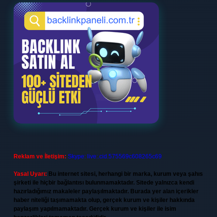
Reklam ve İletişim:
Skype: live:.cid.575569c608265c69
Yasal Uyarı:
Bu internet sitesi, herhangi bir marka, kurum veya şahıs
şirketi ile hiçbir bağlantısı bulunmamaktadır. Sitede yalnızca kendi
hazırladığımız makaleler paylaşılmaktadır. Burada yer alan içerikler
haber niteliği taşımamakta olup, gerçek kurum ve kişiler hakkında
paylaşım yapılmamaktadır. Gerçek kurum ve kişiler ile isim