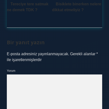
Tereciye tere satmak
Bisiklete binerken nelere
ne demek TDK ?
dikkat etmeliyiz ?
Bir yanıt yazın
E-posta adresiniz yayınlanmayacak.
Gerekli alanlar
*
ile işaretlenmişlerdir
Yorum