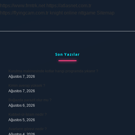
https://www.frmtrk.net
https://atlasnet.com.tr
https://flyingcam.com.tr
knight online
nttgame
Sitemap
Sidebar
Son Yazılar
Kurutma makinesinde kotlar hangi programda yıkanır ?
Ağustos 7, 2026
Kimin averajı yüksek ?
Ağustos 7, 2026
Boğazda parazit olur mu ?
Ağustos 6, 2026
Kubbet-ül-İslam nedir ?
Ağustos 5, 2026
Avarların görevi nedir ?
Ağustos 4, 2026