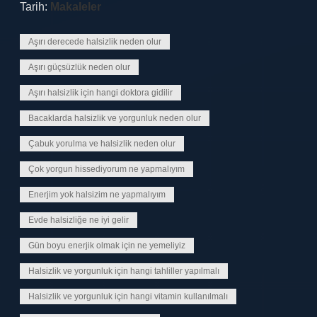
Tarih:
Makaleler
Aşırı derecede halsizlik neden olur
Aşırı güçsüzlük neden olur
Aşırı halsizlik için hangi doktora gidilir
Bacaklarda halsizlik ve yorgunluk neden olur
Çabuk yorulma ve halsizlik neden olur
Çok yorgun hissediyorum ne yapmalıyım
Enerjim yok halsizim ne yapmalıyım
Evde halsizliğe ne iyi gelir
Gün boyu enerjik olmak için ne yemeliyiz
Halsizlik ve yorgunluk için hangi tahliller yapılmalı
Halsizlik ve yorgunluk için hangi vitamin kullanılmalı