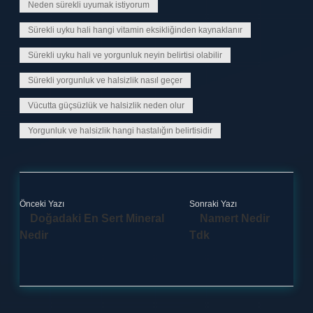
Neden sürekli uyumak istiyorum
Sürekli uyku hali hangi vitamin eksikliğinden kaynaklanır
Sürekli uyku hali ve yorgunluk neyin belirtisi olabilir
Sürekli yorgunluk ve halsizlik nasıl geçer
Vücutta güçsüzlük ve halsizlik neden olur
Yorgunluk ve halsizlik hangi hastalığın belirtisidir
Önceki Yazı
Sonraki Yazı
Doğadaki En Sert Mineral
Namert Nedir
Nedir
Tdk