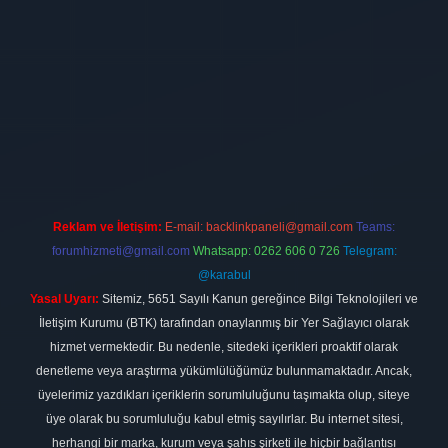
irması
vdcasino
https://www.betexper.xyz/
betci giriş
hiltonbet
Reklam ve İletişim:
E-mail:
backlinkpaneli@gmail.com
Teams:
forumhizmeti@gmail.com
Whatsapp: 0262 606 0 726
Telegram:
@karabul
Yasal Uyarı:
Sitemiz, 5651 Sayılı Kanun gereğince Bilgi Teknolojileri ve
İletişim Kurumu (BTK) tarafından onaylanmış bir Yer Sağlayıcı olarak
hizmet vermektedir. Bu nedenle, sitedeki içerikleri proaktif olarak
denetleme veya araştırma yükümlülüğümüz bulunmamaktadır. Ancak,
üyelerimiz yazdıkları içeriklerin sorumluluğunu taşımakta olup, siteye
üye olarak bu sorumluluğu kabul etmiş sayılırlar. Bu internet sitesi,
herhangi bir marka, kurum veya şahıs şirketi ile hiçbir bağlantısı