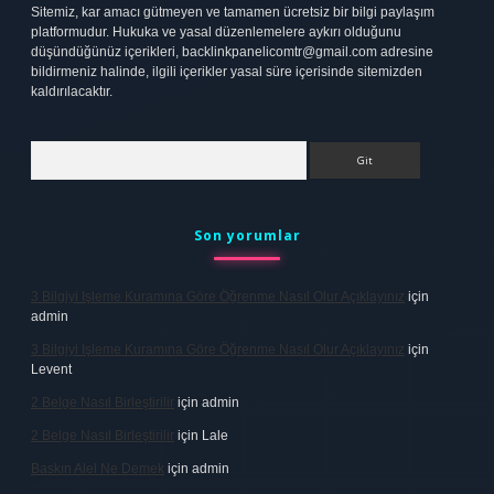
Sitemiz, kar amacı gütmeyen ve tamamen ücretsiz bir bilgi paylaşım
platformudur. Hukuka ve yasal düzenlemelere aykırı olduğunu
düşündüğünüz içerikleri,
backlinkpanelicomtr@gmail.com
adresine
bildirmeniz halinde, ilgili içerikler yasal süre içerisinde sitemizden
kaldırılacaktır.
Arama
Son yorumlar
3 Bilgiyi Işleme Kuramına Göre Öğrenme Nasıl Olur Açıklayınız
için
admin
3 Bilgiyi Işleme Kuramına Göre Öğrenme Nasıl Olur Açıklayınız
için
Levent
2 Belge Nasıl Birleştirilir
için
admin
2 Belge Nasıl Birleştirilir
için
Lale
Baskın Alel Ne Demek
için
admin