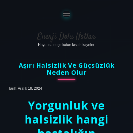
menüyü
aç
Anasayfa
Gizlilik Politikası
Enerji Dolu Notlar
Hayatına neşe katan kısa hikayeler!
Yasal Uyarı
Hakkımızda
Aşırı Halsizlik Ve Güçsüzlük
Neden Olur
Tarih: Aralık 18, 2024
Yorgunluk ve
halsizlik hangi