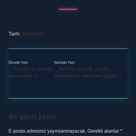
Tarih:
Makaleler
Önceki Yazı
Sonraki Yazı
Alacak ne demek
Bedelli askerlik ücreti
muhasebe ?
ödendikten sonra ne yapılır ?
Bir yanıt yazın
E-posta adresiniz yayınlanmayacak.
Gerekli alanlar
*