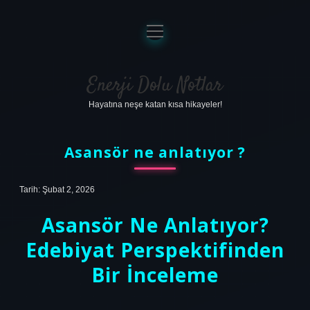
menüyü
aç
Anasayfa
Gizlilik Politikası
Enerji Dolu Notlar
Hayatına neşe katan kısa hikayeler!
Yasal Uyarı
Hakkımızda
Asansör ne anlatıyor ?
Tarih: Şubat 2, 2026
Asansör Ne Anlatıyor?
Edebiyat Perspektifinden
Bir İnceleme