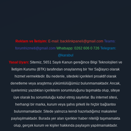
rması
vdcasino
https://www.betexper.xyz/
betci giriş
hiltonbet
Reklam ve İletişim:
E-mail:
backlinkpaneli@gmail.com
Teams:
forumhizmeti@gmail.com
Whatsapp: 0262 606 0 726
Telegram:
@karabul
Yasal Uyarı:
Sitemiz, 5651 Sayılı Kanun gereğince Bilgi Teknolojileri ve
İletişim Kurumu (BTK) tarafından onaylanmış bir Yer Sağlayıcı olarak
hizmet vermektedir. Bu nedenle, sitedeki içerikleri proaktif olarak
denetleme veya araştırma yükümlülüğümüz bulunmamaktadır. Ancak,
üyelerimiz yazdıkları içeriklerin sorumluluğunu taşımakta olup, siteye
üye olarak bu sorumluluğu kabul etmiş sayılırlar. Bu internet sitesi,
herhangi bir marka, kurum veya şahıs şirketi ile hiçbir bağlantısı
bulunmamaktadır. Sitede yalnızca kendi hazırladığımız makaleler
paylaşılmaktadır. Burada yer alan içerikler haber niteliği taşımamakta
olup, gerçek kurum ve kişiler hakkında paylaşım yapılmamaktadır.