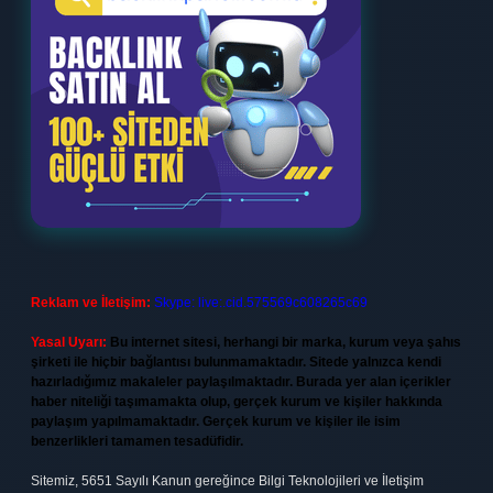
Reklam ve İletişim:
Skype: live:.cid.575569c608265c69
Yasal Uyarı:
Bu internet sitesi, herhangi bir marka, kurum veya şahıs
şirketi ile hiçbir bağlantısı bulunmamaktadır. Sitede yalnızca kendi
hazırladığımız makaleler paylaşılmaktadır. Burada yer alan içerikler
haber niteliği taşımamakta olup, gerçek kurum ve kişiler hakkında
paylaşım yapılmamaktadır. Gerçek kurum ve kişiler ile isim
benzerlikleri tamamen tesadüfidir.
Sitemiz, 5651 Sayılı Kanun gereğince Bilgi Teknolojileri ve İletişim