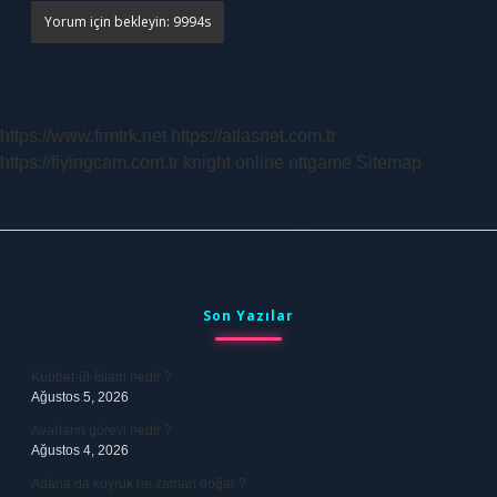
https://www.frmtrk.net
https://atlasnet.com.tr
https://flyingcam.com.tr
knight online
nttgame
Sitemap
Sidebar
Son Yazılar
Kubbet-ül-İslam nedir ?
Ağustos 5, 2026
Avarların görevi nedir ?
Ağustos 4, 2026
Adana’da kuyruk ne zaman doğar ?