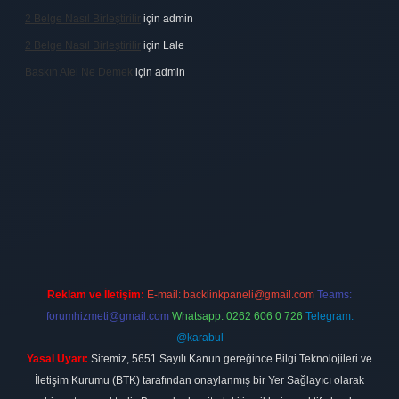
2 Belge Nasıl Birleştirilir
için
admin
2 Belge Nasıl Birleştirilir
için
Lale
Baskın Alel Ne Demek
için
admin
irması
vdcasino
https://www.betexper.xyz/
betci giriş
hiltonbet
Reklam ve İletişim:
E-mail:
backlinkpaneli@gmail.com
Teams:
forumhizmeti@gmail.com
Whatsapp: 0262 606 0 726
Telegram:
@karabul
Yasal Uyarı:
Sitemiz, 5651 Sayılı Kanun gereğince Bilgi Teknolojileri ve
İletişim Kurumu (BTK) tarafından onaylanmış bir Yer Sağlayıcı olarak