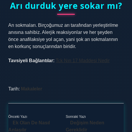
Arı durduk yere sokar mı?
Arı sokmaları. Birçoğumuz arı tarafından yerleştirilme
anısına sahibiz. Alerjik reaksiyonlar ve her şeyden
önce anafilaksiye yol açan, yani şok arı sokmalarının
en korkunç sonuçlarından biridir.
Tavsiyeli Bağlantılar:
Tck Nın 17 Maddesi Nedir
Tarih:
Makaleler
Önceki Yazı
Sonraki Yazı
Ek Olan De Nasıl
Değişim Neden
Anlaşılır
Gereklidir