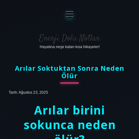
menüyü
aç
Anasayfa
Gizlilik Politikası
Enerji Dolu Notlar
Hayatına neşe katan kısa hikayeler!
Yasal Uyarı
Hakkımızda
Arılar Soktuktan Sonra Neden
Ölür
Tarih: Ağustos 23, 2025
Arılar birini
sokunca neden