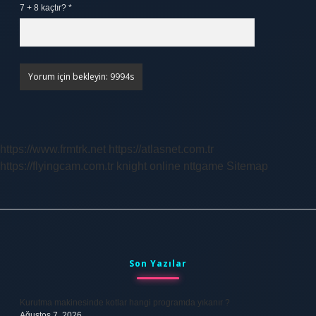
7 + 8 kaçtır?
*
https://www.frmtrk.net
https://atlasnet.com.tr
https://flyingcam.com.tr
knight online
nttgame
Sitemap
Sidebar
Son Yazılar
Kurutma makinesinde kotlar hangi programda yıkanır ?
Ağustos 7, 2026