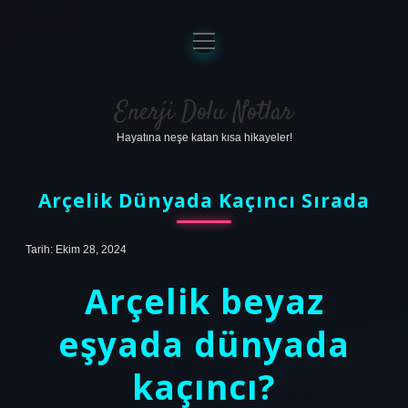
menüyü
aç
Anasayfa
Gizlilik Politikası
Enerji Dolu Notlar
Hayatına neşe katan kısa hikayeler!
Yasal Uyarı
Hakkımızda
Arçelik Dünyada Kaçıncı Sırada
Tarih: Ekim 28, 2024
Arçelik beyaz
eşyada dünyada
kaçıncı?