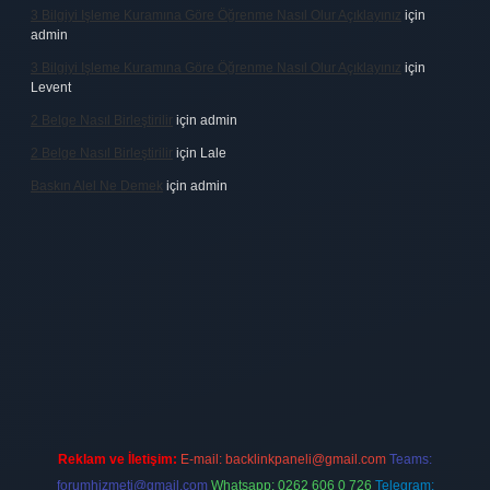
3 Bilgiyi Işleme Kuramına Göre Öğrenme Nasıl Olur Açıklayınız
için
admin
3 Bilgiyi Işleme Kuramına Göre Öğrenme Nasıl Olur Açıklayınız
için
Levent
2 Belge Nasıl Birleştirilir
için
admin
2 Belge Nasıl Birleştirilir
için
Lale
Baskın Alel Ne Demek
için
admin
ltonbet
Reklam ve İletişim:
E-mail:
backlinkpaneli@gmail.com
Teams:
forumhizmeti@gmail.com
Whatsapp: 0262 606 0 726
Telegram: