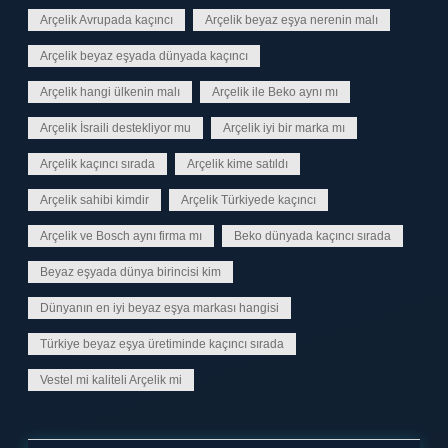
Arçelik Avrupada kaçıncı
Arçelik beyaz eşya nerenin malı
Arçelik beyaz eşyada dünyada kaçıncı
Arçelik hangi ülkenin malı
Arçelik ile Beko aynı mı
Arçelik İsraili destekliyor mu
Arçelik iyi bir marka mı
Arçelik kaçıncı sırada
Arçelik kime satıldı
Arçelik sahibi kimdir
Arçelik Türkiyede kaçıncı
Arçelik ve Bosch aynı firma mı
Beko dünyada kaçıncı sırada
Beyaz eşyada dünya birincisi kim
Dünyanın en iyi beyaz eşya markası hangisi
Türkiye beyaz eşya üretiminde kaçıncı sırada
Vestel mi kaliteli Arçelik mi