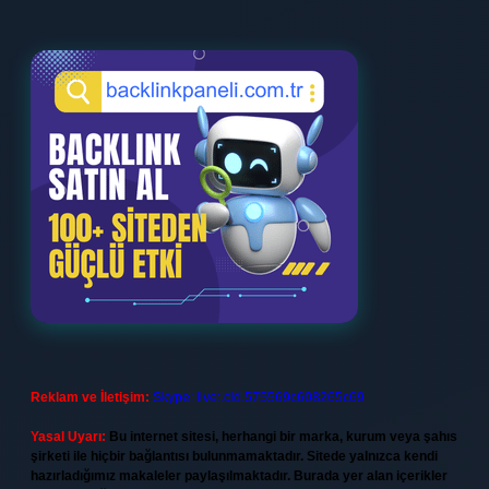
Reklam ve İletişim:
Skype: live:.cid.575569c608265c69
Yasal Uyarı:
Bu internet sitesi, herhangi bir marka, kurum veya şahıs
şirketi ile hiçbir bağlantısı bulunmamaktadır. Sitede yalnızca kendi
hazırladığımız makaleler paylaşılmaktadır. Burada yer alan içerikler