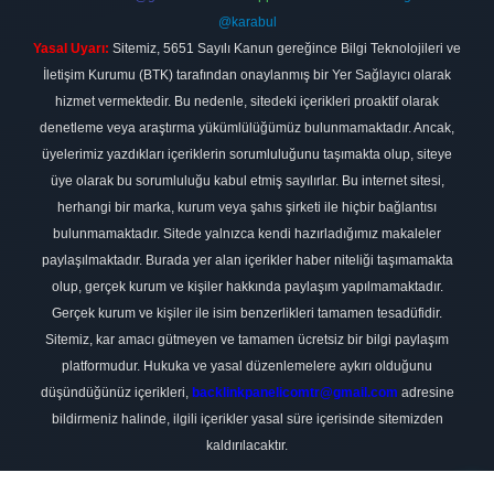
@karabul
Yasal Uyarı:
Sitemiz, 5651 Sayılı Kanun gereğince Bilgi Teknolojileri ve
İletişim Kurumu (BTK) tarafından onaylanmış bir Yer Sağlayıcı olarak
hizmet vermektedir. Bu nedenle, sitedeki içerikleri proaktif olarak
denetleme veya araştırma yükümlülüğümüz bulunmamaktadır. Ancak,
üyelerimiz yazdıkları içeriklerin sorumluluğunu taşımakta olup, siteye
üye olarak bu sorumluluğu kabul etmiş sayılırlar. Bu internet sitesi,
herhangi bir marka, kurum veya şahıs şirketi ile hiçbir bağlantısı
bulunmamaktadır. Sitede yalnızca kendi hazırladığımız makaleler
paylaşılmaktadır. Burada yer alan içerikler haber niteliği taşımamakta
olup, gerçek kurum ve kişiler hakkında paylaşım yapılmamaktadır.
Gerçek kurum ve kişiler ile isim benzerlikleri tamamen tesadüfidir.
Sitemiz, kar amacı gütmeyen ve tamamen ücretsiz bir bilgi paylaşım
platformudur. Hukuka ve yasal düzenlemelere aykırı olduğunu
düşündüğünüz içerikleri,
backlinkpanelicomtr@gmail.com
adresine
bildirmeniz halinde, ilgili içerikler yasal süre içerisinde sitemizden
kaldırılacaktır.