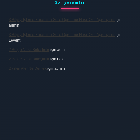
Son yorumlar
3 Bilgiyi Işleme Kuramına Göre Öğrenme Nasıl Olur Açıklayınız
için
admin
3 Bilgiyi Işleme Kuramına Göre Öğrenme Nasıl Olur Açıklayınız
için
Levent
2 Belge Nasıl Birleştirilir
için
admin
2 Belge Nasıl Birleştirilir
için
Lale
Baskın Alel Ne Demek
için
admin
 firması
vdcasino
https://www.betexper.xyz/
betci giriş
hiltonbet