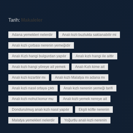
Tarih:
Makaleler
Adana yemekleri nelerdir
Analı kızlı buzlukta saklanabilir mi
Analı kızlı çorbası nerenin yemeğidir
Analı Kızlı hangi bulgurdan yapılır
Analı kızlı hangi ile aittir
Analı kızlı hangi yöreye ait yemek
Analı Kızlı kime ait
Analı kızlı kızartılır mı
Analı kızlı Malatya mı adana mı
Analı kızlı nasıl ortaya çıktı
Analı kızlı nerenin yemeği tarifi
Analı kızlı nohut konur mu
Analı kızlı yemek nereye ait
Dondurulmuş analı kızlı nasıl yapılır
Ekşili köfte nerenin
Malatya yemekleri nelerdir
Yoğurtlu analı kızlı nerenin