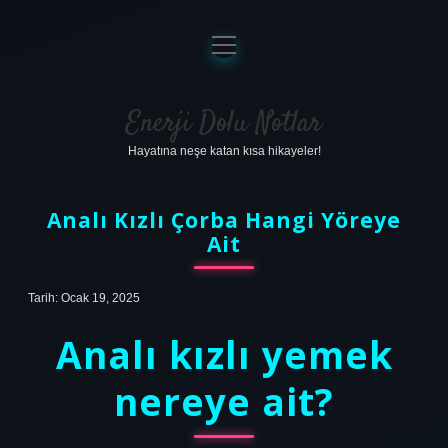
menüyü
aç
Anasayfa
Gizlilik Politikası
Enerji Dolu Notlar
Hayatına neşe katan kısa hikayeler!
Yasal Uyarı
Hakkımızda
Analı Kızlı Çorba Hangi Yöreye
Ait
Tarih: Ocak 19, 2025
Analı kızlı yemek
nereye ait?