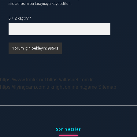
site adresim bu tarayıcıya kaydedilsin.
6 + 2 kaçtır?
*
https://www.frmtrk.net
https://atlasnet.com.tr
https://flyingcam.com.tr
knight online
nttgame
Sitemap
Sidebar
Son Yazılar