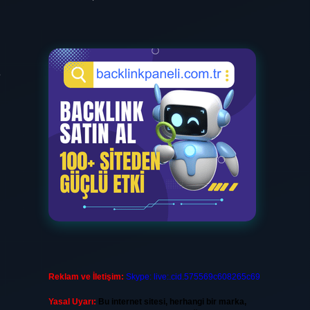
e
Reklam ve İletişim:
Skype: live:.cid.575569c608265c69
Yasal Uyarı:
Bu internet sitesi, herhangi bir marka,