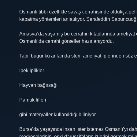
Osmanlı tıbbı özellikle savaş cerrahisinde oldukça gel
kapatma yöntemleri anlatılıyor. Şerafeddin Sabuncuoğl
Amasya’da yaşamış bu cerrahın kitaplarında ameliyat çi
Osmanlı’da cerrahi görseller hazırlanıyordu.
Tabii bugünkü anlamda steril ameliyat iplerinden söz
İpek iplikler
Hayvan bağırsağı
Pamuk lifleri
gibi materyaller kullanıldığı biliniyor.
Bursa’da yaşayınca insan ister istemez Osmanlı’yı dah
medreselerinin, eski darüşşifaların izlerini görmek müm