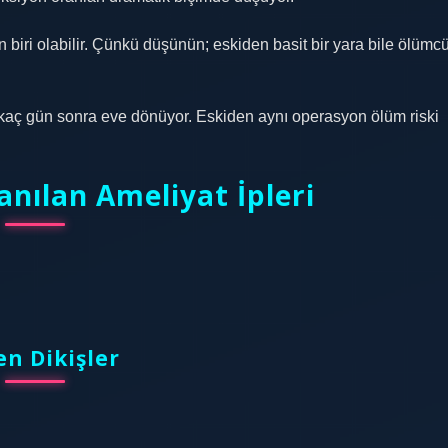
 biri olabilir. Çünkü düşünün; eskiden basit bir yara bile ölümcü
rkaç gün sonra eve dönüyor. Eskiden aynı operasyon ölüm riski
nılan Ameliyat İpleri
en Dikişler