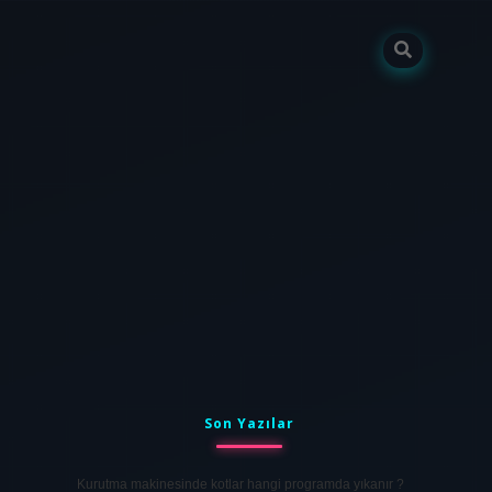
Sidebar
ilbet
vdcasino fi
Son Yazılar
Kurutma makinesinde kotlar hangi programda yıkanır ?