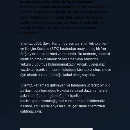
kurum veya şahıs şirketi ile hiçbir bağlantısı
bulunmamaktadır. Sitede yalnızca kendi hazırladığımız
makaleler paylaşılmaktadır. Burada yer alan içerikler
haber niteliği taşımamakta olup, gerçek kurum ve
kişiler hakkında paylaşım yapılmamaktadır. Gerçek
kurum ve kişiler ile isim benzerlikleri tamamen
tesadüfidir.
Sitemiz, 5651 Sayılı Kanun gereğince Bilgi Teknolojileri
ve İletişim Kurumu (BTK) tarafından onaylanmış bir Yer
Sağlayıcı olarak hizmet vermektedir. Bu nedenle, sitedeki
içerikleri proaktif olarak denetleme veya araştırma
yükümlülüğümüz bulunmamaktadır. Ancak, üyelerimiz
yazdıkları içeriklerin sorumluluğunu taşımakta olup, siteye
üye olarak bu sorumluluğu kabul etmiş sayılırlar.
Sitemiz, kar amacı gütmeyen ve tamamen ücretsiz bir bilgi
paylaşım platformudur. Hukuka ve yasal düzenlemelere
aykırı olduğunu düşündüğünüz içerikleri,
backlinkpanelicomtr@gmail.com
adresine bildirmeniz
halinde, ilgili içerikler yasal süre içerisinde sitemizden
kaldırılacaktır.