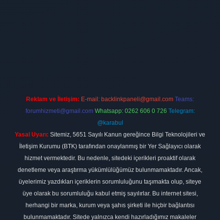
firması
vdcasino
https://www.betexper.xyz/
betci giriş
hiltonbet
Reklam ve İletişim:
E-mail:
backlinkpaneli@gmail.com
Teams:
forumhizmeti@gmail.com
Whatsapp: 0262 606 0 726
Telegram:
@karabul
Yasal Uyarı:
Sitemiz, 5651 Sayılı Kanun gereğince Bilgi Teknolojileri ve
İletişim Kurumu (BTK) tarafından onaylanmış bir Yer Sağlayıcı olarak
hizmet vermektedir. Bu nedenle, sitedeki içerikleri proaktif olarak
denetleme veya araştırma yükümlülüğümüz bulunmamaktadır. Ancak,
üyelerimiz yazdıkları içeriklerin sorumluluğunu taşımakta olup, siteye
üye olarak bu sorumluluğu kabul etmiş sayılırlar. Bu internet sitesi,
herhangi bir marka, kurum veya şahıs şirketi ile hiçbir bağlantısı
bulunmamaktadır. Sitede yalnızca kendi hazırladığımız makaleler