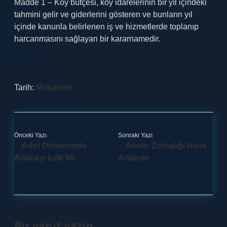
Madde 1 – Köy bütçesi, köy idarelerinin bir yıl içindeki
tahmini gelir ve giderlerini gösteren ve bunların yıl
içinde kanunla belirlenen iş ve hizmetlerde toplanıp
harcanmasını sağlayan bir kararnamedir.
Tarih:
Makaleler
Önceki Yazı
Sonraki Yazı
Adet Döneminde
Akran Zorbalığı Nasıl
Adaçayı Içilir Mi
Anlaşılır
Bir yanıt yazın