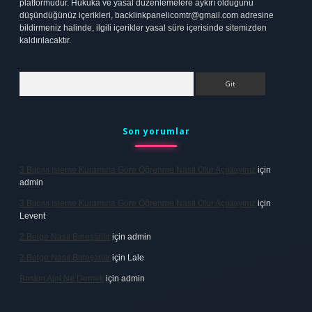
platformudur. Hukuka ve yasal düzenlemelere aykırı olduğunu
düşündüğünüz içerikleri,
backlinkpanelicomtr@gmail.com
adresine
bildirmeniz halinde, ilgili içerikler yasal süre içerisinde sitemizden
kaldırılacaktır.
Arama
Son yorumlar
3 Bilgiyi Işleme Kuramına Göre Öğrenme Nasıl Olur Açıklayınız
için
admin
3 Bilgiyi Işleme Kuramına Göre Öğrenme Nasıl Olur Açıklayınız
için
Levent
2 Belge Nasıl Birleştirilir
için
admin
2 Belge Nasıl Birleştirilir
için
Lale
Baskın Alel Ne Demek
için
admin