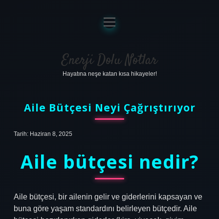
menüyü
aç
Anasayfa
Gizlilik Politikası
Enerji Dolu Notlar
Hayatına neşe katan kısa hikayeler!
Yasal Uyarı
Hakkımızda
Aile Bütçesi Neyi Çağrıştırıyor
Tarih: Haziran 8, 2025
Aile bütçesi nedir?
Aile bütçesi, bir ailenin gelir ve giderlerini kapsayan ve
buna göre yaşam standardını belirleyen bütçedir. Aile