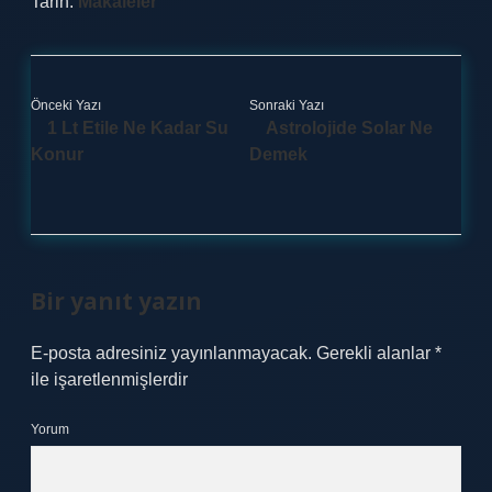
Tarih:
Makaleler
Önceki Yazı
Sonraki Yazı
1 Lt Etile Ne Kadar Su
Astrolojide Solar Ne
Konur
Demek
Bir yanıt yazın
E-posta adresiniz yayınlanmayacak.
Gerekli alanlar
*
ile işaretlenmişlerdir
Yorum