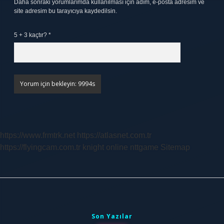
Daha sonraki yorumlarımda kullanılması için adım, e-posta adresim ve
site adresim bu tarayıcıya kaydedilsin.
5 + 3 kaçtır?
*
https://www.frmtrk.net
https://atlasnet.com.tr
https://flyingcam.com.tr
knight online
nttgame
Sitemap
Sidebar
Son Yazılar