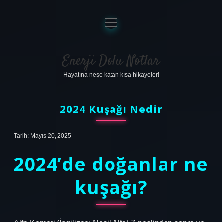
menüyü
aç
Anasayfa
Gizlilik Politikası
Enerji Dolu Notlar
Hayatına neşe katan kısa hikayeler!
Yasal Uyarı
Hakkımızda
2024 Kuşağı Nedir
Tarih: Mayıs 20, 2025
2024’de doğanlar ne
kuşağı?