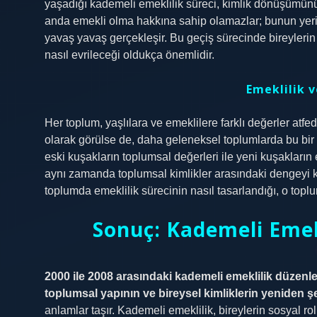
yaşadığı kademeli emeklilik süreci, kimlik dönüşümünün
anda emekli olma hakkına sahip olamazlar; bunun yerine
yavaş yavaş gerçekleşir. Bu geçiş sürecinde bireylerin 
nasıl evrileceği oldukça önemlidir.
Emeklilik v
Her toplum, yaşlılara ve emeklilere farklı değerler at
olarak görülse de, daha geleneksel toplumlarda bu bir 
eski kuşakların toplumsal değerleri ile yeni kuşakların
aynı zamanda toplumsal kimlikler arasındaki dengeyi k
toplumda emeklilik sürecinin nasıl tasarlandığı, o topl
Sonuç: Kademeli Emek
2000 ile 2008 arasındaki kademeli emeklilik düzenl
toplumsal yapının ve bireysel kimliklerin yeniden şe
anlamlar taşır. Kademeli emeklilik, bireylerin sosyal ro