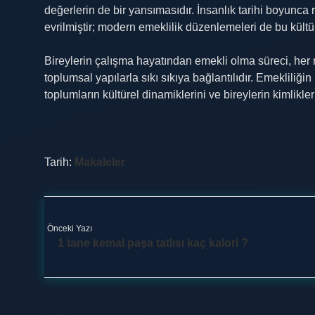
değerlerin de bir yansımasıdır. İnsanlık tarihi boyunca ri
evrilmiştir; modern emeklilik düzenlemeleri de bu kültür
Bireylerin çalışma hayatından emekli olma süreci, her 
toplumsal yapılarla sıkı sıkıya bağlantılıdır. Emekliliği
toplumların kültürel dinamiklerini ve bireylerin kimlikle
Tarih:
Makaleler
Önceki Yazı
1 tane kemal paşa tatlısı kaç kalori ?