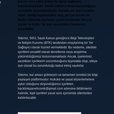
kurum veya şahıs şirketi ile hiçbir bağlantısı
e
bulunmamaktadır. Sitede yalnızca kendi hazırladığımız
makaleler paylaşılmaktadır. Burada yer alan içerikler
haber niteliği taşımamakta olup, gerçek kurum ve
kişiler hakkında paylaşım yapılmamaktadır. Gerçek
kurum ve kişiler ile isim benzerlikleri tamamen
tesadüfidir.
Sitemiz, 5651 Sayılı Kanun gereğince Bilgi Teknolojileri
ve İletişim Kurumu (BTK) tarafından onaylanmış bir Yer
Sağlayıcı olarak hizmet vermektedir. Bu nedenle, sitedeki
içerikleri proaktif olarak denetleme veya araştırma
yükümlülüğümüz bulunmamaktadır. Ancak, üyelerimiz
yazdıkları içeriklerin sorumluluğunu taşımakta olup, siteye
üye olarak bu sorumluluğu kabul etmiş sayılırlar.
Sitemiz, kar amacı gütmeyen ve tamamen ücretsiz bir bilgi
paylaşım platformudur. Hukuka ve yasal düzenlemelere
aykırı olduğunu düşündüğünüz içerikleri,
backlinkpanelicomtr@gmail.com
adresine bildirmeniz
halinde, ilgili içerikler yasal süre içerisinde sitemizden
kaldırılacaktır.