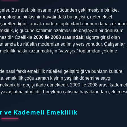
eler. Bu ritüel, bir insanın iş gücünden çekilmesiyle birlikte,
tropologlar, bir kişinin hayatındaki bu geçişin, geleneksel
e işaretlendiğini, ancak modern toplumlarda bunun daha çok idari
klilik, iş gücüne katılımın azalması ile başlayan bir dönüşüm
mesidir. Özellikle
2000 ile 2008 arasındaki
sigorta girişi olan
 anlamda bu ritüelin modernize edilmiş versiyonudur. Çalışanlar,
en emeklilik hakkı kazanmak için “yavaşça” toplumdan çekilme
asıl farklı emeklilik ritüelleri geliştirdiği ve bunların kültürel
erde, emeklilik çoğu zaman kişinin yaşlılık dönemine saygı
ekanik bir geçişi ifade etmektedir. 2000 ile 2008 arası kademel
 yavaşlatma ritüelidir: bireylerin çalışma hayatlarından çekilmes
r ve Kademeli Emeklilik