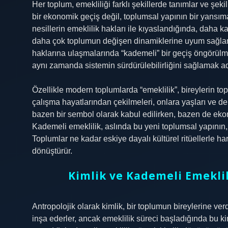
Her toplum, emekliliği farklı şekillerde tanımlar ve şeki
bir ekonomik geçiş değil, toplumsal yapının bir yansımas
nesillerin emeklilik hakları ile kıyaslandığında, daha k
daha çok toplumun değişen dinamiklerine uyum sağlama
haklarına ulaşmalarında “kademeli” bir geçiş öngörülm
aynı zamanda sistemin sürdürülebilirliğini sağlamak adın
Özellikle modern toplumlarda “emeklilik”, bireylerin top
çalışma hayatlarından çekilmeleri, onlara yaşları ve de
bazen bir sembol olarak kabul edilirken, bazen de eko
Kademeli emeklilik, aslında bu yeni toplumsal yapının, 
Toplumlar ne kadar eskiye dayalı kültürel ritüellerle h
dönüştürür.
Kimlik ve Kademeli Emeklili
Antropolojik olarak kimlik, bir toplumun bireylerine verdi
inşa ederler, ancak emeklilik süreci başladığında bu ki