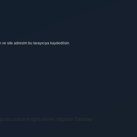
ve site adresim bu tarayıcıya kaydedilsin.
ingcam.com.tr
knight online
nttgame
Sitemap