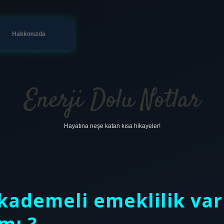
Hakkımızda
Enerji Dolu Notlar
Hayatına neşe katan kısa hikayeler!
 kademeli emeklilik var
mı ?