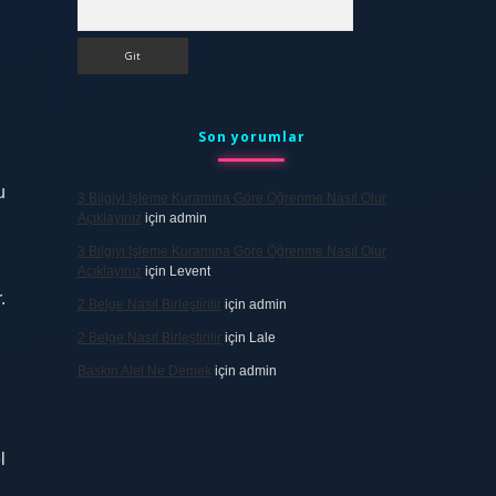
Arama
Son yorumlar
u
3 Bilgiyi Işleme Kuramına Göre Öğrenme Nasıl Olur
Açıklayınız
için
admin
3 Bilgiyi Işleme Kuramına Göre Öğrenme Nasıl Olur
Açıklayınız
için
Levent
.
2 Belge Nasıl Birleştirilir
için
admin
2 Belge Nasıl Birleştirilir
için
Lale
Baskın Alel Ne Demek
için
admin
l