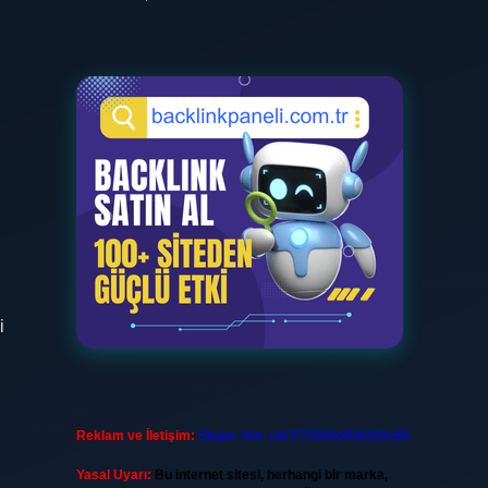
i
i
Reklam ve İletişim:
Skype: live:.cid.575569c608265c69
Yasal Uyarı:
Bu internet sitesi, herhangi bir marka,