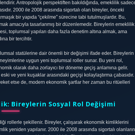
llendirir. Antropolojik perspektiften bakıldığında, emeklilik sadec
ıdır. 2000 ile 2008 arasında sigortalı olan bireyler, önceki
armaşık bir yapıda “çekilme” sürecine tabi tutulmuşlardır. Bu,
k amacıyla tasarlanmış bir düzenlemedir. Bireylerin emeklilik
esi, toplumsal yapıları daha fazla denetim altına almak, ama
a bir tercihtir.
lumsal statülerine dair önemli bir değişimi ifade eder. Bireylerin
neyimlerine uygun yeni toplumsal roller sunar. Bu yeni rol,
nomik olarak daha zorlayıcı bir döneme geçiş anlamına gelir.
eski ve yeni kuşaklar arasındaki geçişi kolaylaştırma çabasıdır.
areket etse de, modern ekonomik şartlar her zaman bu ritüelleri
k: Bireylerin Sosyal Rol Değişimi
ği rollerle şekillenir. Bireyler, çalışarak ekonomik kimliklerini
mlik yeniden yapılanır. 2000 ile 2008 arasında sigortalı olanların