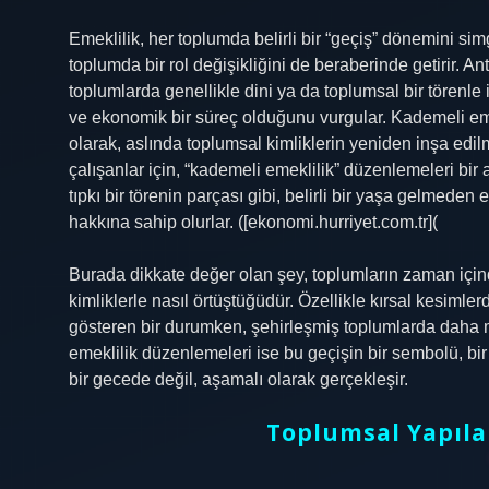
Emeklilik, her toplumda belirli bir “geçiş” dönemini simg
toplumda bir rol değişikliğini de beraberinde getirir. An
toplumlarda genellikle dini ya da toplumsal bir törenl
ve ekonomik bir süreç olduğunu vurgular. Kademeli eme
olarak, aslında toplumsal kimliklerin yeniden inşa edil
çalışanlar için, “kademeli emeklilik” düzenlemeleri bir
tıpkı bir törenin parçası gibi, belirli bir yaşa gelmed
hakkına sahip olurlar. ([ekonomi.hurriyet.com.tr](
Burada dikkate değer olan şey, toplumların zaman içinde n
kimliklerle nasıl örtüştüğüdür. Özellikle kırsal kesiml
gösteren bir durumken, şehirleşmiş toplumlarda daha m
emeklilik düzenlemeleri ise bu geçişin bir sembolü, bir
bir gecede değil, aşamalı olarak gerçekleşir.
Toplumsal Yapıla