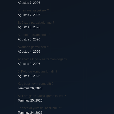
Ağustos 7, 2026
Kimin averajı yüksek ?
Ağustos 7, 2026
Boğazda parazit olur mu ?
Ağustos 6, 2026
Kubbet-ül-İslam nedir ?
Ağustos 5, 2026
Avarların görevi nedir ?
Ağustos 4, 2026
Adana’da kuyruk ne zaman doğar ?
Ağustos 3, 2026
5. Kolordu komutanı kimdir ?
Ağustos 3, 2026
Koç başı neyin sembolü ?
Temmuz 26, 2026
Sıfır araçların kaç yıl garantisi var ?
Temmuz 25, 2026
Karıncalar yuvasını nasıl bulur ?
Temmuz 24, 2026