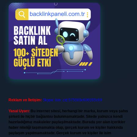
Reklam ve İletişim:
Skype: live:.cid.575569c608265c69
Yasal Uyarı:
Bu internet sitesi, herhangi bir marka, kurum veya şahıs
şirketi ile hiçbir bağlantısı bulunmamaktadır. Sitede yalnızca kendi
hazırladığımız makaleler paylaşılmaktadır. Burada yer alan içerikler
haber niteliği taşımamakta olup, gerçek kurum ve kişiler hakkında
paylaşım yapılmamaktadır. Gerçek kurum ve kişiler ile isim