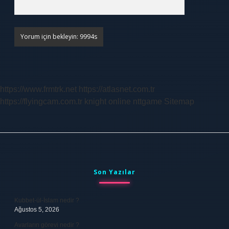
https://www.frmtrk.net
https://atlasnet.com.tr
https://flyingcam.com.tr
knight online
nttgame
Sitemap
Sidebar
Son Yazılar
Kubbet-ül-İslam nedir ?
Ağustos 5, 2026
Avarların görevi nedir ?