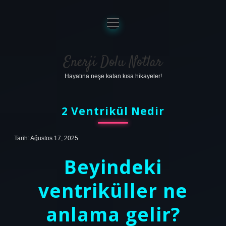
menüyü
aç
Anasayfa
Gizlilik Politikası
Enerji Dolu Notlar
Hayatına neşe katan kısa hikayeler!
Yasal Uyarı
Hakkımızda
2 Ventrikül Nedir
Tarih: Ağustos 17, 2025
Beyindeki
ventriküller ne
anlama gelir?