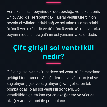
Ventrikül. İnsan beynindeki dört boşluğa ventrikül denir.
En büyük ikisi serebrumdaki lateral ventriküllerdir, ön
beynin dizyifalonundaki sağ ve sol talamus arasındaki
üçüncü ventrikülerdir ve dördüncü ventriküllerin ve arka
beynin medulla llowgat’ının üst yarısının arkasındadır.
Çift girişli sol ventrikül
nedir?
Çift girişli sol ventrikül, sadece sol ventrikülün meydana
geldiği bir durumdur. Akciğerlerden ve vücuttan (sol ve
sağ atriyum) (sol ve sağ atriyum) kan geliştiren tek
pompa odası olan sol ventrikili gönderir. Sol
ventrikülden gelen kan ayrıca akciğerlere ve vücuda
akciğer arter ve aort ile pompalanır.