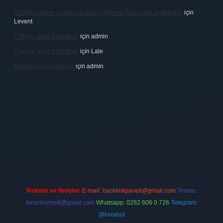
3 Bilgiyi Işleme Kuramına Göre Öğrenme Nasıl Olur Açıklayınız
için
Levent
2 Belge Nasıl Birleştirilir
için
admin
2 Belge Nasıl Birleştirilir
için
Lale
Baskın Alel Ne Demek
için
admin
firması
vdcasino
https://www.betexper.xyz/
betci giriş
hiltonbet
Reklam ve İletişim:
E-mail:
backlinkpaneli@gmail.com
Teams:
forumhizmeti@gmail.com
Whatsapp: 0262 606 0 726
Telegram:
@karabul