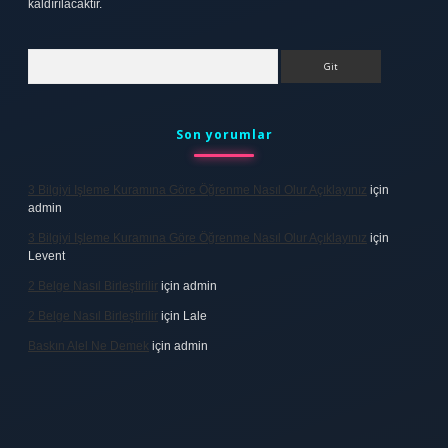
kaldırılacaktır.
Arama
Son yorumlar
3 Bilgiyi Işleme Kuramına Göre Öğrenme Nasıl Olur Açıklayınız
için
admin
3 Bilgiyi Işleme Kuramına Göre Öğrenme Nasıl Olur Açıklayınız
için
Levent
2 Belge Nasıl Birleştirilir
için
admin
2 Belge Nasıl Birleştirilir
için
Lale
Baskın Alel Ne Demek
için
admin