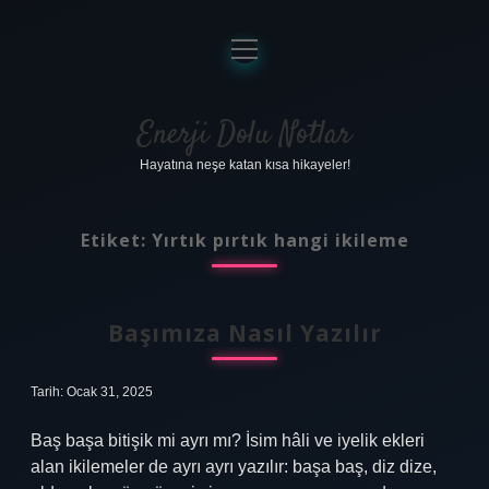
menüyü
aç
Anasayfa
Gizlilik Politikası
Enerji Dolu Notlar
Hayatına neşe katan kısa hikayeler!
Yasal Uyarı
Hakkımızda
Etiket:
Yırtık pırtık hangi ikileme
Başımıza Nasıl Yazılır
Tarih: Ocak 31, 2025
Baş başa bitişik mi ayrı mı? İsim hâli ve iyelik ekleri
alan ikilemeler de ayrı ayrı yazılır: başa baş, diz dize,