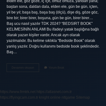
elden ele, göz göze, iç içe, omuz omuza, yandan yana;
baştan sona, daldan dala, elden ele, gün be gün, içten,
yıl be yıl; başa baş, başa baş (ölçü), dişe diş, göze göz,
bire bir; birer birer, boşuna, gün be gün, birer birer…
Baş ucu nasıl yazılır TDK 2024? “BEDSIRT BOOK”
KELİMESİNİN ANLAMI Bu ifadeyi yatak başlığına bağlı
olarak yazan kişiler vardır. Ancak ayrı olarak
yazılmalıdır. Bu kelime sıklıkla “Bedside Book” olarak
yanlış yazılır. Doğru kullanımı bedside book şeklindedir.
Baş…
Başımıza
Devamını okuyun
Yorum Bırak
Nasıl
Yazılır
https://www.frmtrk.net
https://atlasnet.com.tr
https://flyingcam.com.tr
knight online
nttgame
Sitemap