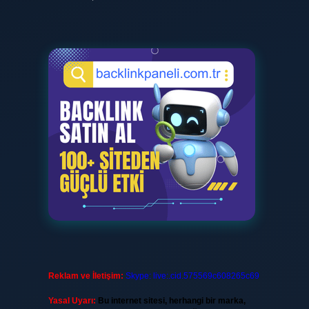
Reklam ve İletişim:
Skype: live:.cid.575569c608265c69
Yasal Uyarı:
Bu internet sitesi, herhangi bir marka,