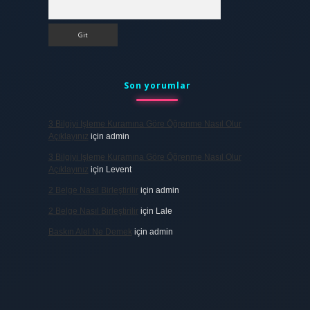
Arama
Son yorumlar
3 Bilgiyi Işleme Kuramına Göre Öğrenme Nasıl Olur
Açıklayınız
için
admin
3 Bilgiyi Işleme Kuramına Göre Öğrenme Nasıl Olur
Açıklayınız
için
Levent
2 Belge Nasıl Birleştirilir
için
admin
2 Belge Nasıl Birleştirilir
için
Lale
Baskın Alel Ne Demek
için
admin