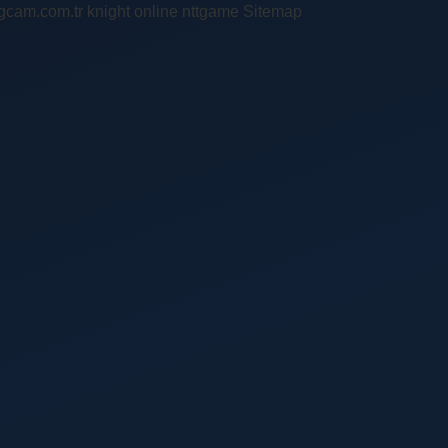
ingcam.com.tr
knight online
nttgame
Sitemap