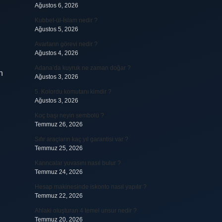
Ağustos 6, 2026
Kubbet-ül-İslam nedir ?
Ağustos 5, 2026
Avarların görevi nedir ?
Ağustos 4, 2026
Adana’da kuyruk ne zaman doğar ?
n
Ağustos 3, 2026
5. Kolordu komutanı kimdir ?
Ağustos 3, 2026
Koç başı neyin sembolü ?
Temmuz 26, 2026
Sıfır araçların kaç yıl garantisi var ?
Temmuz 25, 2026
Karıncalar yuvasını nasıl bulur ?
Temmuz 24, 2026
Hesap makinesinde iskonto nasıl yapılır ?
Temmuz 22, 2026
Ahlaki oluşturan 4 temel unsur nedir ?
Temmuz 20, 2026