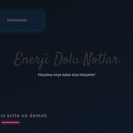
Hakkımızda
Enerji Dolu Notlar
Hayatına neşe katan kısa hikayeler!
ilbet
vdcasino fir
ğın kitle ne demek