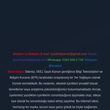
ilbet
vdcasino firması
vdcasino
https://www.betexper.xyz/
betci giri
Reklam ve İletişim:
E-mail:
backlinkpaneli@gmail.com
Teams:
forumhizmeti@gmail.com
Whatsapp: 0262 606 0 726
Telegram:
@karabul
Yasal Uyarı:
Sitemiz, 5651 Sayılı Kanun gereğince Bilgi Teknolojileri ve
İletişim Kurumu (BTK) tarafından onaylanmış bir Yer Sağlayıcı olarak
hizmet vermektedir. Bu nedenle, sitedeki içerikleri proaktif olarak
denetleme veya araştırma yükümlülüğümüz bulunmamaktadır. Ancak,
üyelerimiz yazdıkları içeriklerin sorumluluğunu taşımakta olup, siteye
üye olarak bu sorumluluğu kabul etmiş sayılırlar. Bu internet sitesi,
herhangi bir marka, kurum veya şahıs şirketi ile hiçbir bağlantısı