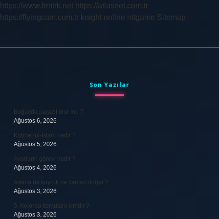
https://www.frmtrk.net
https://atlasnet.com.tr
https://flyingcam.com.tr
knight online
nttgame
Sitemap
Sidebar
Son Yazılar
Boğazda parazit olur mu ?
Ağustos 6, 2026
Kubbet-ül-İslam nedir ?
Ağustos 5, 2026
Avarların görevi nedir ?
Ağustos 4, 2026
Adana’da kuyruk ne zaman doğar ?
Ağustos 3, 2026
5. Kolordu komutanı kimdir ?
Ağustos 3, 2026