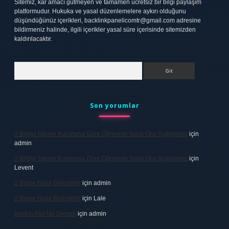
Sitemiz, kar amacı gütmeyen ve tamamen ücretsiz bir bilgi paylaşım
platformudur. Hukuka ve yasal düzenlemelere aykırı olduğunu
düşündüğünüz içerikleri,
backlinkpanelicomtr@gmail.com
adresine
bildirmeniz halinde, ilgili içerikler yasal süre içerisinde sitemizden
kaldırılacaktır.
Arama
Son yorumlar
3 Bilgiyi Işleme Kuramına Göre Öğrenme Nasıl Olur Açıklayınız
için
admin
3 Bilgiyi Işleme Kuramına Göre Öğrenme Nasıl Olur Açıklayınız
için
Levent
2 Belge Nasıl Birleştirilir
için
admin
2 Belge Nasıl Birleştirilir
için
Lale
Baskın Alel Ne Demek
için
admin