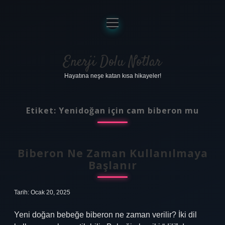
menüyü
aç
Anasayfa
Gizlilik Politikası
Enerji Dolu Notlar
Hayatına neşe katan kısa hikayeler!
Yasal Uyarı
Hakkımızda
Etiket:
Yenidoğan için cam biberon mu
Biberon Ne Zaman Kullanılmaya
Başlanır
Tarih: Ocak 20, 2025
Yeni doğan bebeğe biberon ne zaman verilir? İki dil