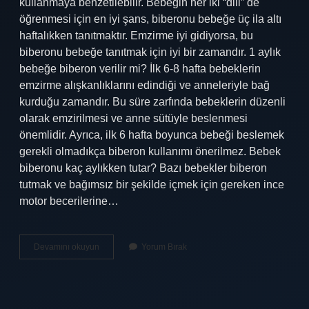
kullanmaya benzetilebilir. Bebeğin her iki “dili” de
öğrenmesi için en iyi şans, biberonu bebeğe üç ila altı
haftalıkken tanıtmaktır. Emzirme iyi gidiyorsa, bu
biberonu bebeğe tanıtmak için iyi bir zamandır. 1 aylık
bebeğe biberon verilir mi? İlk 6-8 hafta bebeklerin
emzirme alışkanlıklarını edindiği ve anneleriyle bağ
kurduğu zamandır. Bu süre zarfında bebeklerin düzenli
olarak emzirilmesi ve anne sütüyle beslenmesi
önemlidir. Ayrıca, ilk 6 hafta boyunca bebeği beslemek
gerekli olmadıkça biberon kullanımı önerilmez. Bebek
biberonu kaç aylıkken tutar? Bazı bebekler biberon
tutmak ve bağımsız bir şekilde içmek için gereken ince
motor becerilerine…
Biberon
Devamını okuyun
Yorum Bırak
Ne
Zaman
Kullanılmaya
Başlanır