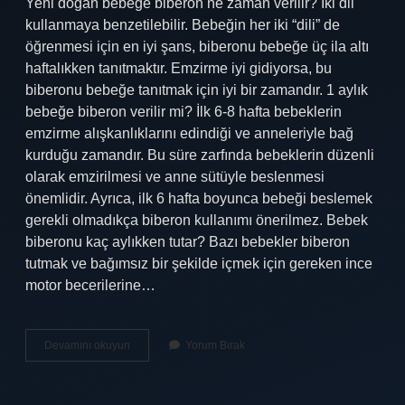
Yeni doğan bebeğe biberon ne zaman verilir? İki dil
kullanmaya benzetilebilir. Bebeğin her iki “dili” de
öğrenmesi için en iyi şans, biberonu bebeğe üç ila altı
haftalıkken tanıtmaktır. Emzirme iyi gidiyorsa, bu
biberonu bebeğe tanıtmak için iyi bir zamandır. 1 aylık
bebeğe biberon verilir mi? İlk 6-8 hafta bebeklerin
emzirme alışkanlıklarını edindiği ve anneleriyle bağ
kurduğu zamandır. Bu süre zarfında bebeklerin düzenli
olarak emzirilmesi ve anne sütüyle beslenmesi
önemlidir. Ayrıca, ilk 6 hafta boyunca bebeği beslemek
gerekli olmadıkça biberon kullanımı önerilmez. Bebek
biberonu kaç aylıkken tutar? Bazı bebekler biberon
tutmak ve bağımsız bir şekilde içmek için gereken ince
motor becerilerine…
Biberon
Devamını okuyun
Yorum Bırak
Ne
Zaman
Kullanılmaya