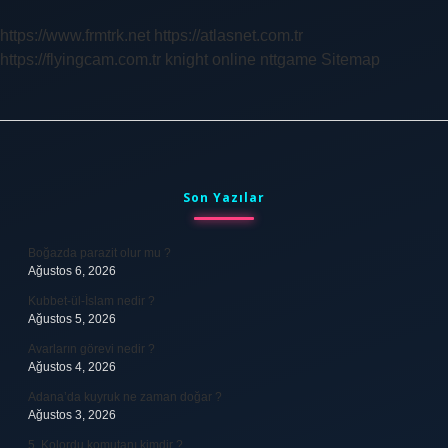
Başlanır
https://www.frmtrk.net
https://atlasnet.com.tr
https://flyingcam.com.tr
knight online
nttgame
Sitemap
Sidebar
Son Yazılar
Boğazda parazit olur mu ?
Ağustos 6, 2026
Kubbet-ül-İslam nedir ?
Ağustos 5, 2026
Avarların görevi nedir ?
Ağustos 4, 2026
Adana’da kuyruk ne zaman doğar ?
Ağustos 3, 2026
5. Kolordu komutanı kimdir ?