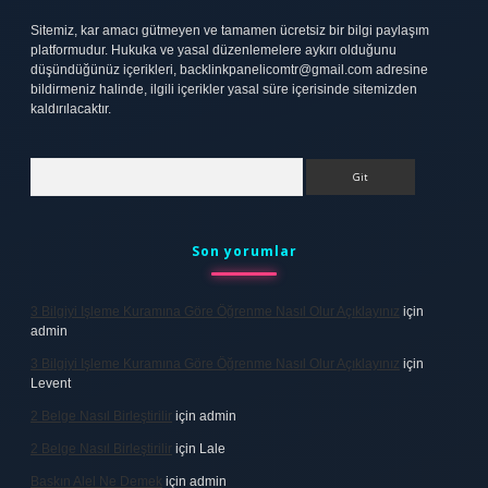
Sitemiz, kar amacı gütmeyen ve tamamen ücretsiz bir bilgi paylaşım
platformudur. Hukuka ve yasal düzenlemelere aykırı olduğunu
düşündüğünüz içerikleri,
backlinkpanelicomtr@gmail.com
adresine
bildirmeniz halinde, ilgili içerikler yasal süre içerisinde sitemizden
kaldırılacaktır.
Arama
Son yorumlar
3 Bilgiyi Işleme Kuramına Göre Öğrenme Nasıl Olur Açıklayınız
için
admin
3 Bilgiyi Işleme Kuramına Göre Öğrenme Nasıl Olur Açıklayınız
için
Levent
2 Belge Nasıl Birleştirilir
için
admin
2 Belge Nasıl Birleştirilir
için
Lale
Baskın Alel Ne Demek
için
admin