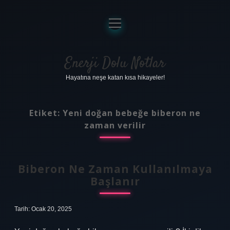
menüyü
aç
Anasayfa
Gizlilik Politikası
Enerji Dolu Notlar
Hayatına neşe katan kısa hikayeler!
Yasal Uyarı
Hakkımızda
Etiket:
Yeni doğan bebeğe biberon ne
zaman verilir
Biberon Ne Zaman Kullanılmaya
Başlanır
Tarih: Ocak 20, 2025