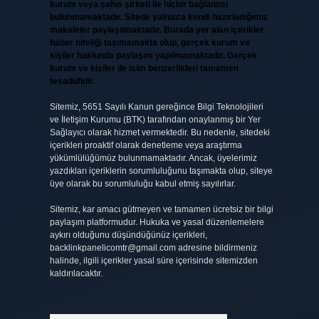
kurum veya şahıs şirketi ile hiçbir bağlantısı
bulunmamaktadır. Sitede yalnızca kendi hazırladığımız
makaleler paylaşılmaktadır. Burada yer alan içerikler
haber niteliği taşımamakta olup, gerçek kurum ve
kişiler hakkında paylaşım yapılmamaktadır. Gerçek
kurum ve kişiler ile isim benzerlikleri tamamen
tesadüfidir.
Sitemiz, 5651 Sayılı Kanun gereğince Bilgi Teknolojileri
ve İletişim Kurumu (BTK) tarafından onaylanmış bir Yer
Sağlayıcı olarak hizmet vermektedir. Bu nedenle, sitedeki
içerikleri proaktif olarak denetleme veya araştırma
yükümlülüğümüz bulunmamaktadır. Ancak, üyelerimiz
yazdıkları içeriklerin sorumluluğunu taşımakta olup, siteye
üye olarak bu sorumluluğu kabul etmiş sayılırlar.
Sitemiz, kar amacı gütmeyen ve tamamen ücretsiz bir bilgi
paylaşım platformudur. Hukuka ve yasal düzenlemelere
aykırı olduğunu düşündüğünüz içerikleri,
backlinkpanelicomtr@gmail.com
adresine bildirmeniz
halinde, ilgili içerikler yasal süre içerisinde sitemizden
kaldırılacaktır.