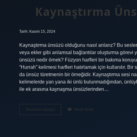
Kaynaştırma Ünsü
Tarih: Kasım 15, 2024
Kaynaştırma ünsüzü olduğunu nasıl anlarız? Bu sesler -I
veya ekler gibi anlamsal bağlantılar oluşturma görevi y
ünsüzü nedir örnek? Füzyon harfleri bir bakıma koruyucu 
“Hurrah” kelimesi harfleri hatırlamak için kullanılır. Bi
da ünsüz türetmenin bir örneğidir. Kaynaştırma sesi 
kelimelerde yan yana iki ünlü bulunmadığından, ünlüyl
ile ek arasına kaynaşma ünsüzlerinden…
Kaynaştırma
Devamını okuyun
Yorum Bırak
Ünsüzü
Nasıl
Ayırt
Edilir