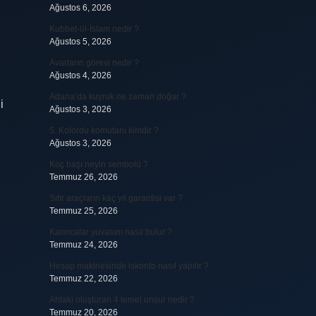
Ağustos 6, 2026
Kubbet-ül-İslam nedir ?
Ağustos 5, 2026
Avarların görevi nedir ?
Ağustos 4, 2026
Adana’da kuyruk ne zaman doğar ?
i
Ağustos 3, 2026
5. Kolordu komutanı kimdir ?
Ağustos 3, 2026
Koç başı neyin sembolü ?
Temmuz 26, 2026
Sıfır araçların kaç yıl garantisi var ?
Temmuz 25, 2026
Karıncalar yuvasını nasıl bulur ?
Temmuz 24, 2026
Hesap makinesinde iskonto nasıl yapılır ?
Temmuz 22, 2026
Ahlaki oluşturan 4 temel unsur nedir ?
Temmuz 20, 2026