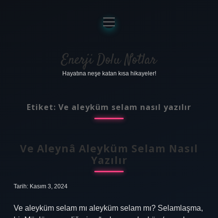
menüyü
aç
Anasayfa
Gizlilik Politikası
Enerji Dolu Notlar
Hayatına neşe katan kısa hikayeler!
Yasal Uyarı
Hakkımızda
Etiket:
Ve aleyküm selam nasıl yazılır
Ve Aleynâ Aleyküm Selam Nasıl
Yazılır
Tarih: Kasım 3, 2024
Ve aleyküm selam mı aleyküm selam mı? Selamlaşma,