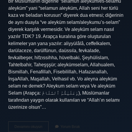
bir Müslümanın diğerine “selamun aleyküm/es-selamu
aleyküm” yani “selamun aleyküm, Allah seni her türlü
kaza ve beladan korusun” diyerek dua etmesi; diğerinin
de aynı duayla “ve aleyküm selam/aleykumu’s-selam”
diyerek karşılık vermesidir. Ve aleyküm selam nasıl
yazılır TDK? 19. Arapça kuralına göre oluşturulan
kelimeler yan yana yazılır: aliyyülâlâ, ceffelkalem,
darülaceze, darülfünun, daüssıla, fevkalade,
fevkalbeşer, hifzıssihha, hüvelbaki, Şeyhülislam,
Tahtelbahir, Taheşşşür; aleykümselam, Allahualem,
Bismillah, Fenafillah, Fisebilillah, Hafazanallah,
İnşaAllah, Maşallah, Velhasıl vb. Vo aleyna aleyküm
selam ne demek? Aleykum selam veya Ve aleyküm
Selam (Arapça: وَعَلَيْكُمُ ٱلسَّلَامُ), Müslümanlar
tarafından yaygın olarak kullanılan ve “Allah’ın selamı
üzerinize olsun”…
Ve
Devamını okuyun
Yorum Bırak
Aleynâ