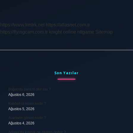
Aleyküm
Selam
Nasıl
Yazılır
https://www.frmtrk.net
https://atlasnet.com.tr
https://flyingcam.com.tr
knight online
nttgame
Sitemap
Sidebar
Son Yazılar
Boğazda parazit olur mu ?
Ağustos 6, 2026
Kubbet-ül-İslam nedir ?
Ağustos 5, 2026
Avarların görevi nedir ?
Ağustos 4, 2026
Adana’da kuyruk ne zaman doğar ?