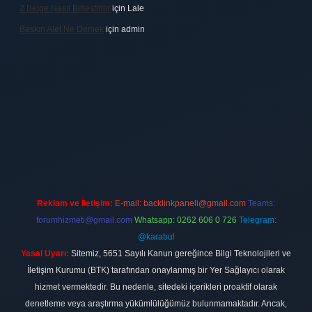
2 Belge Nasıl Birleştirilir
için
Lale
Baskın Alel Ne Demek
için
admin
ilbet
vdcasino firması
vdcasino
https://www.betexper.xyz/
betci gir
Reklam ve İletişim:
E-mail:
backlinkpaneli@gmail.com
Teams:
forumhizmeti@gmail.com
Whatsapp: 0262 606 0 726
Telegram:
@karabul
Yasal Uyarı:
Sitemiz, 5651 Sayılı Kanun gereğince Bilgi Teknolojileri ve
İletişim Kurumu (BTK) tarafından onaylanmış bir Yer Sağlayıcı olarak
hizmet vermektedir. Bu nedenle, sitedeki içerikleri proaktif olarak
denetleme veya araştırma yükümlülüğümüz bulunmamaktadır. Ancak,