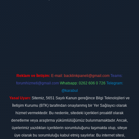
ilbet
vdcasino firması
vdcasino
https://www.betexper.xyz/
betci giri
Reklam ve İletişim:
E-mail:
backlinkpaneli@gmail.com
Teams:
forumhizmeti@gmail.com
Whatsapp: 0262 606 0 726
Telegram:
@karabul
Yasal Uyarı:
Sitemiz, 5651 Sayılı Kanun gereğince Bilgi Teknolojileri ve
İletişim Kurumu (BTK) tarafından onaylanmış bir Yer Sağlayıcı olarak
hizmet vermektedir. Bu nedenle, sitedeki içerikleri proaktif olarak
denetleme veya araştırma yükümlülüğümüz bulunmamaktadır. Ancak,
üyelerimiz yazdıkları içeriklerin sorumluluğunu taşımakta olup, siteye
üye olarak bu sorumluluğu kabul etmiş sayılırlar. Bu internet sitesi,