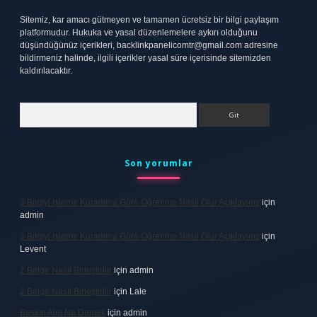
Sitemiz, kar amacı gütmeyen ve tamamen ücretsiz bir bilgi paylaşım
platformudur. Hukuka ve yasal düzenlemelere aykırı olduğunu
düşündüğünüz içerikleri,
backlinkpanelicomtr@gmail.com
adresine
bildirmeniz halinde, ilgili içerikler yasal süre içerisinde sitemizden
kaldırılacaktır.
Arama
Son yorumlar
3 Bilgiyi Işleme Kuramına Göre Öğrenme Nasıl Olur Açıklayınız
için
admin
3 Bilgiyi Işleme Kuramına Göre Öğrenme Nasıl Olur Açıklayınız
için
Levent
2 Belge Nasıl Birleştirilir
için
admin
2 Belge Nasıl Birleştirilir
için
Lale
Baskın Alel Ne Demek
için
admin