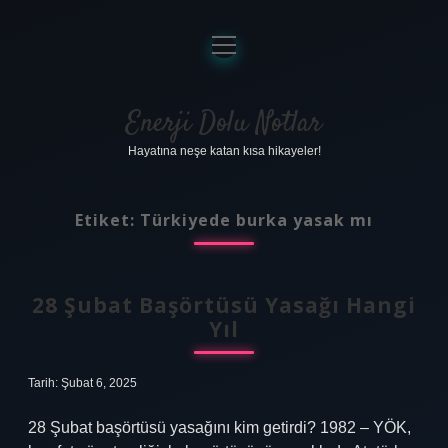
menüyü
aç
Anasayfa
Gizlilik Politikası
Enerji Dolu Notlar
Hayatına neşe katan kısa hikayeler!
Yasal Uyarı
Hakkımızda
Etiket:
Türkiyede burka yasak mı
28 Şubat Başörtüsü Yasağı Hangi
Yıl
Tarih: Şubat 6, 2025
28 Şubat başörtüsü yasağını kim getirdi? 1982 – YÖK,