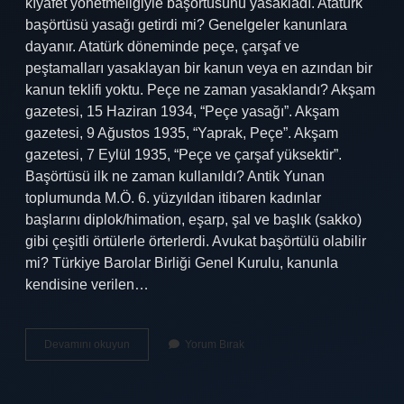
kıyafet yönetmeliğiyle başörtüsünü yasakladı. Atatürk
başörtüsü yasağı getirdi mi? Genelgeler kanunlara
dayanır. Atatürk döneminde peçe, çarşaf ve
peştamalları yasaklayan bir kanun veya en azından bir
kanun teklifi yoktu. Peçe ne zaman yasaklandı? Akşam
gazetesi, 15 Haziran 1934, “Peçe yasağı”. Akşam
gazetesi, 9 Ağustos 1935, “Yaprak, Peçe”. Akşam
gazetesi, 7 Eylül 1935, “Peçe ve çarşaf yüksektir”.
Başörtüsü ilk ne zaman kullanıldı? Antik Yunan
toplumunda M.Ö. 6. yüzyıldan itibaren kadınlar
başlarını diplok/himation, eşarp, şal ve başlık (sakko)
gibi çeşitli örtülerle örterlerdi. Avukat başörtülü olabilir
mi? Türkiye Barolar Birliği Genel Kurulu, kanunla
kendisine verilen…
28
Devamını okuyun
Yorum Bırak
Şubat
Başörtüsü
Yasağı