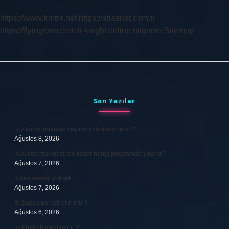
Hangi
Yıl
https://www.frmtrk.net
https://atlasnet.com.tr
https://flyingcam.com.tr
knight online
nttgame
Sitemap
Sidebar
Son Yazılar
Toz kondurmamak deyiminin anlamı nedir ?
Ağustos 8, 2026
Kurutma makinesinde kotlar hangi programda yıkanır ?
Ağustos 7, 2026
Kimin averajı yüksek ?
Ağustos 7, 2026
Boğazda parazit olur mu ?
Ağustos 6, 2026
Kubbet-ül-İslam nedir ?