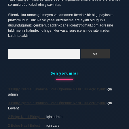
sorumluluğu kabul etmiş sayılırlar.
Sitemiz, kar amacı gütmeyen ve tamamen ücretsiz bir bilgi paylaşım
platformudur. Hukuka ve yasal düzenlemelere aykırı olduğunu
düşündüğünüz içerikleri,
backlinkpanelicomtr@gmail.com
adresine
bildirmeniz halinde, ilgili içerikler yasal süre içerisinde sitemizden
kaldırılacaktır.
Arama
Son yorumlar
3 Bilgiyi Işleme Kuramına Göre Öğrenme Nasıl Olur Açıklayınız
için
admin
3 Bilgiyi Işleme Kuramına Göre Öğrenme Nasıl Olur Açıklayınız
için
Levent
2 Belge Nasıl Birleştirilir
için
admin
2 Belge Nasıl Birleştirilir
için
Lale