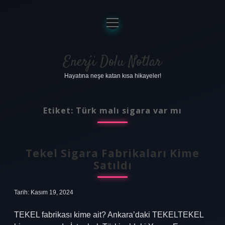
menüyü
aç
Anasayfa
Gizlilik Politikası
Enerji Dolu Notlar
Hayatına neşe katan kısa hikayeler!
Yasal Uyarı
Hakkımızda
Etiket:
Türk malı sigara var mı
Tekel Sigara Fabrikaları Kime
Satıldı
Tarih: Kasım 19, 2024
TEKEL fabrikası kime ait? Ankara’daki TEKELTEKEL