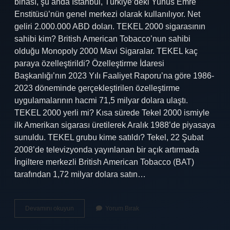
binası, şu anda İstanbul, Türkiye’deki Yunus Emre
Enstitüsü’nün genel merkezi olarak kullanılıyor. Net
geliri 2.000.000 ABD doları. TEKEL 2000 sigarasının
sahibi kim? British American Tobacco’nun sahibi
olduğu Monopoly 2000 Mavi Sigaralar. TEKEL kaç
paraya özelleştirildi? Özelleştirme İdaresi
Başkanlığı’nın 2023 Yılı Faaliyet Raporu’na göre 1986-
2023 döneminde gerçekleştirilen özelleştirme
uygulamalarının hacmi 71,5 milyar dolara ulaştı.
TEKEL 2000 yerli mi? Kısa sürede Tekel 2000 ismiyle
ilk Amerikan sigarası üretilerek Aralık 1988’de piyasaya
sunuldu. TEKEL grubu kime satıldı? Tekel, 22 Şubat
2008’de televizyonda yayınlanan bir açık artırmada
İngiltere merkezli British American Tobacco (BAT)
tarafından 1,72 milyar dolara satın…
Tekel
Devamını okuyun
Yorum Bırak
Sigara
Fabrikaları