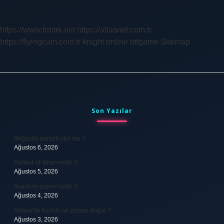
Kime
Satıldı
https://www.frmtrk.net
https://atlasnet.com.tr
https://flyingcam.com.tr
knight online
nttgame
Sitemap
Sidebar
Son Yazılar
Boğazda parazit olur mu ?
Ağustos 6, 2026
Kubbet-ül-İslam nedir ?
Ağustos 5, 2026
Avarların görevi nedir ?
Ağustos 4, 2026
Adana’da kuyruk ne zaman doğar ?
Ağustos 3, 2026