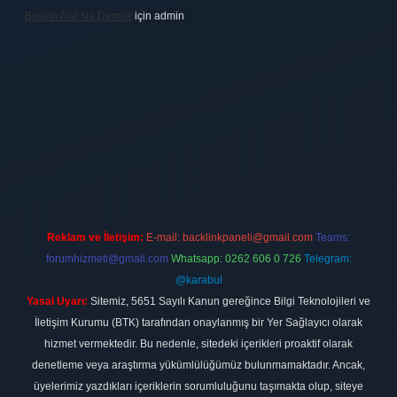
Baskın Alel Ne Demek
için
admin
ilbet
vdcasino firması
vdcasino
https://www.betexper.xyz/
betci giri
Reklam ve İletişim:
E-mail:
backlinkpaneli@gmail.com
Teams:
forumhizmeti@gmail.com
Whatsapp: 0262 606 0 726
Telegram:
@karabul
Yasal Uyarı:
Sitemiz, 5651 Sayılı Kanun gereğince Bilgi Teknolojileri ve
İletişim Kurumu (BTK) tarafından onaylanmış bir Yer Sağlayıcı olarak
hizmet vermektedir. Bu nedenle, sitedeki içerikleri proaktif olarak
denetleme veya araştırma yükümlülüğümüz bulunmamaktadır. Ancak,
üyelerimiz yazdıkları içeriklerin sorumluluğunu taşımakta olup, siteye