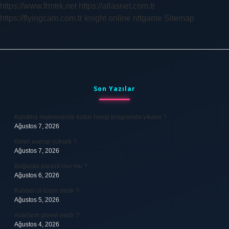
https://www.frmtrk.net
https://atlasnet.com.tr
https://flyingcam.com.tr
knight online
nttgame
Sitemap
Sidebar
Son Yazılar
Kurutma makinesinde kotlar hangi programda yıkanır ?
Ağustos 7, 2026
Kimin averajı yüksek ?
Ağustos 7, 2026
Boğazda parazit olur mu ?
Ağustos 6, 2026
Kubbet-ül-İslam nedir ?
Ağustos 5, 2026
Avarların görevi nedir ?
Ağustos 4, 2026