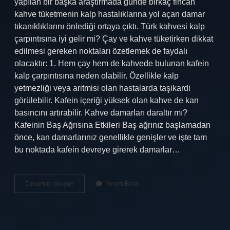
yapılan bir başka araştırmada günde birkaç fincan
kahve tüketmenin kalp hastalıklarına yol açan damar
tıkanıklıklarını önlediği ortaya çıktı. Türk kahvesi kalp
çarpıntısına iyi gelir mi? Çay ve kahve tüketirken dikkat
edilmesi gereken noktaları özetlemek de faydalı
olacaktır: 1. Hem çay hem de kahvede bulunan kafein
kalp çarpıntısına neden olabilir. Özellikle kalp
yetmezliği veya aritmisi olan hastalarda taşikardi
görülebilir. Kafein içeriği yüksek olan kahve de kan
basıncını artırabilir. Kahve damarları daraltır mı?
Kafeinin Baş Ağrısına Etkileri Baş ağrınız başlamadan
önce, kan damarlarınız genellikle genişler ve işte tam
bu noktada kafein devreye girerek damarlar…
Türk
Devamını okuyun
Yorum Bırak
Kahvesi
Kalbe
Iyi
Gelir
Mi