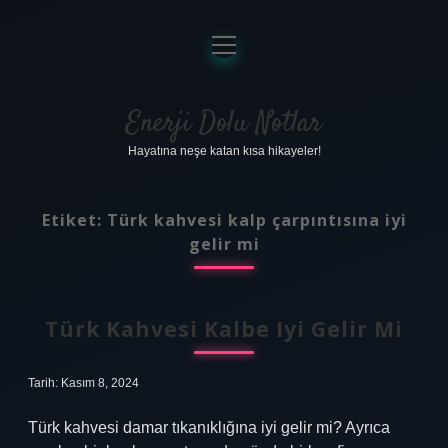
menüyü
aç
Anasayfa
Gizlilik Politikası
Enerji Dolu Notlar
Hayatına neşe katan kısa hikayeler!
Yasal Uyarı
Hakkımızda
Etiket:
Türk kahvesi kalp çarpıntısına iyi
gelir mi
Türk Kahvesi Kalbe Iyi Gelir Mi
Tarih: Kasım 8, 2024
Türk kahvesi damar tıkanıklığına iyi gelir mi? Ayrıca