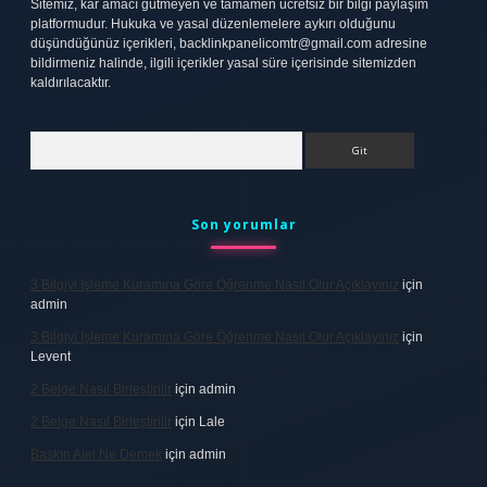
Sitemiz, kar amacı gütmeyen ve tamamen ücretsiz bir bilgi paylaşım
platformudur. Hukuka ve yasal düzenlemelere aykırı olduğunu
düşündüğünüz içerikleri,
backlinkpanelicomtr@gmail.com
adresine
bildirmeniz halinde, ilgili içerikler yasal süre içerisinde sitemizden
kaldırılacaktır.
Arama
Son yorumlar
3 Bilgiyi Işleme Kuramına Göre Öğrenme Nasıl Olur Açıklayınız
için
admin
3 Bilgiyi Işleme Kuramına Göre Öğrenme Nasıl Olur Açıklayınız
için
Levent
2 Belge Nasıl Birleştirilir
için
admin
2 Belge Nasıl Birleştirilir
için
Lale
Baskın Alel Ne Demek
için
admin