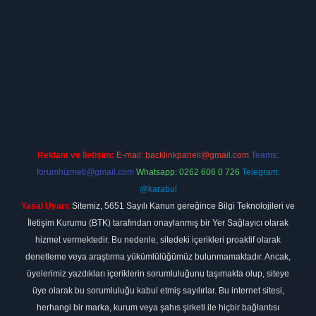
ilbet
vdcasino firması
vdcasino
https://www.betexper.xyz/
betci giri
Reklam ve İletişim:
E-mail:
backlinkpaneli@gmail.com
Teams:
forumhizmeti@gmail.com
Whatsapp: 0262 606 0 726
Telegram:
@karabul
Yasal Uyarı:
Sitemiz, 5651 Sayılı Kanun gereğince Bilgi Teknolojileri ve
İletişim Kurumu (BTK) tarafından onaylanmış bir Yer Sağlayıcı olarak
hizmet vermektedir. Bu nedenle, sitedeki içerikleri proaktif olarak
denetleme veya araştırma yükümlülüğümüz bulunmamaktadır. Ancak,
üyelerimiz yazdıkları içeriklerin sorumluluğunu taşımakta olup, siteye
üye olarak bu sorumluluğu kabul etmiş sayılırlar. Bu internet sitesi,
herhangi bir marka, kurum veya şahıs şirketi ile hiçbir bağlantısı