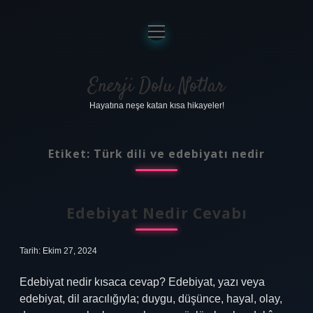
menüyü
aç
Anasayfa
Gizlilik Politikası
Enerji Dolu Notlar
Hayatına neşe katan kısa hikayeler!
Yasal Uyarı
Hakkımızda
Etiket:
Türk dili ve edebiyatı nedir
Edebiyat Nedir Cevabı
Tarih: Ekim 27, 2024
Edebiyat nedir kısaca cevap? Edebiyat, yazı veya
edebiyat, dil aracılığıyla; duygu, düşünce, hayal, olay,