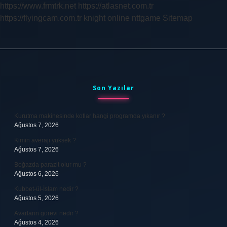
https://www.frmtrk.net
https://atlasnet.com.tr
https://flyingcam.com.tr
knight online
nttgame
Sitemap
Sidebar
Son Yazılar
Kurutma makinesinde kotlar hangi programda yıkanır ?
Ağustos 7, 2026
Kimin averajı yüksek ?
Ağustos 7, 2026
Boğazda parazit olur mu ?
Ağustos 6, 2026
Kubbet-ül-İslam nedir ?
Ağustos 5, 2026
Avarların görevi nedir ?
Ağustos 4, 2026