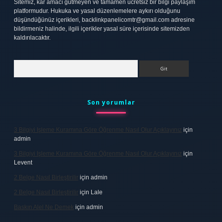
Sitemiz, kar amacı gütmeyen ve tamamen ücretsiz bir bilgi paylaşım
platformudur. Hukuka ve yasal düzenlemelere aykırı olduğunu
düşündüğünüz içerikleri,
backlinkpanelicomtr@gmail.com
adresine
bildirmeniz halinde, ilgili içerikler yasal süre içerisinde sitemizden
kaldırılacaktır.
Arama
Son yorumlar
3 Bilgiyi Işleme Kuramına Göre Öğrenme Nasıl Olur Açıklayınız
için
admin
3 Bilgiyi Işleme Kuramına Göre Öğrenme Nasıl Olur Açıklayınız
için
Levent
2 Belge Nasıl Birleştirilir
için
admin
2 Belge Nasıl Birleştirilir
için
Lale
Baskın Alel Ne Demek
için
admin