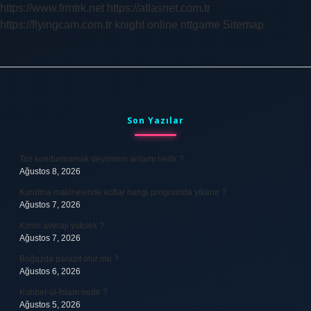
https://www.frmtrk.net
https://atlasnet.com.tr
Adı
https://flyingcam.com.tr
knight online
nttgame
Sitemap
Nedir
Sidebar
Son Yazılar
Toz kondurmamak deyiminin anlamı nedir ?
Ağustos 8, 2026
Kurutma makinesinde kotlar hangi programda yıkanır ?
Ağustos 7, 2026
Kimin averajı yüksek ?
Ağustos 7, 2026
Boğazda parazit olur mu ?
Ağustos 6, 2026
Kubbet-ül-İslam nedir ?
Ağustos 5, 2026