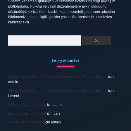
Sitemiz, kar amacı gütmeyen ve tamamen ücretsiz bir bilgi paylaşım
platformudur. Hukuka ve yasal düzenlemelere aykırı olduğunu
düşündüğünüz içerikleri,
backlinkpanelicomtr@gmail.com
adresine
bildirmeniz halinde, ilgili içerikler yasal süre içerisinde sitemizden
kaldırılacaktır.
Arama
Son yorumlar
3 Bilgiyi Işleme Kuramına Göre Öğrenme Nasıl Olur Açıklayınız
için
admin
3 Bilgiyi Işleme Kuramına Göre Öğrenme Nasıl Olur Açıklayınız
için
Levent
2 Belge Nasıl Birleştirilir
için
admin
2 Belge Nasıl Birleştirilir
için
Lale
Baskın Alel Ne Demek
için
admin