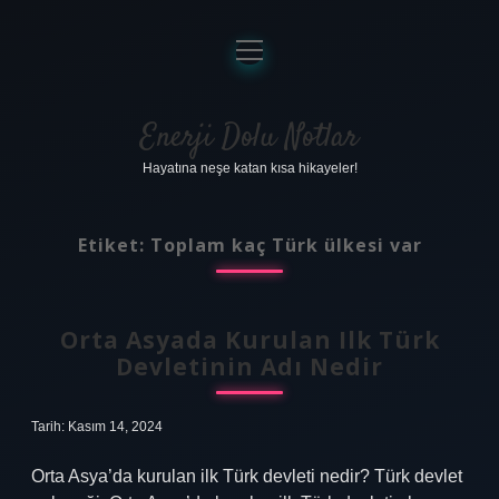
menüyü
aç
Anasayfa
Gizlilik Politikası
Enerji Dolu Notlar
Hayatına neşe katan kısa hikayeler!
Yasal Uyarı
Hakkımızda
Etiket:
Toplam kaç Türk ülkesi var
Orta Asyada Kurulan Ilk Türk
Devletinin Adı Nedir
Tarih: Kasım 14, 2024
Orta Asya’da kurulan ilk Türk devleti nedir? Türk devlet