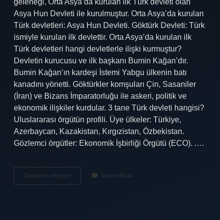
geleneği, Orta Asya’da kurulan ilk Türk devleti olan
Asya Hun Devleti ile kurulmuştur. Orta Asya’da kurulan
Türk devletleri: Asya Hun Devleti. Göktürk Devleti: Türk
ismiyle kurulan ilk devlettir. Orta Asya’da kurulan ilk
Türk devletleri hangi devletlerle ilişki kurmuştur?
Devletin kurucusu ve ilk başkanı Bumin Kağan’dır.
Bumin Kağan’ın kardeşi İstemi Yabgu ülkenin batı
kanadını yönetti. Göktürkler komşuları Çin, Sasaniler
(İran) ve Bizans İmparatorluğu ile askeri, politik ve
ekonomik ilişkiler kurdular. 3 tane Türk devleti hangisi?
Uluslararası örgütün profili. Üye ülkeler: Türkiye,
Azerbaycan, Kazakistan, Kırgızistan, Özbekistan.
Gözlemci örgütler: Ekonomik İşbirliği Örgütü (ECO). .…
Orta
Devamını okuyun
Yorum Bırak
Asyada
Kurulan
Ilk
Türk
Devletinin