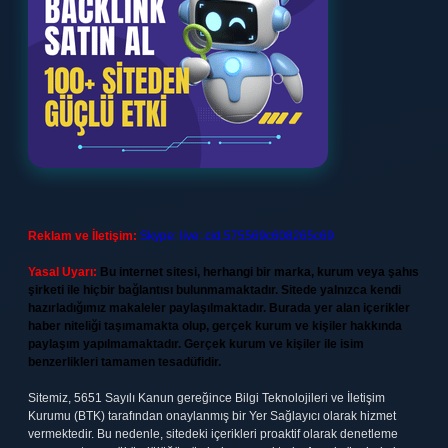
Reklam ve İletişim:
Skype: live:.cid.575569c608265c69
Yasal Uyarı:
Bu internet sitesi, herhangi bir marka, kurum veya şahıs
şirketi ile hiçbir bağlantısı bulunmamaktadır. Sitede yalnızca kendi
hazırladığımız makaleler paylaşılmaktadır. Burada yer alan içerikler
haber niteliği taşımamakta olup, gerçek kurum ve kişiler hakkında
paylaşım yapılmamaktadır. Gerçek kurum ve kişiler ile isim
benzerlikleri tamamen tesadüfidir.
Sitemiz, 5651 Sayılı Kanun gereğince Bilgi Teknolojileri ve İletişim
Kurumu (BTK) tarafından onaylanmış bir Yer Sağlayıcı olarak hizmet
vermektedir. Bu nedenle, sitedeki içerikleri proaktif olarak denetleme