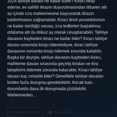
2024 tahliye davası ne kadar sürer? Kiracı itiraz
ederse, ev sahibi itirazın duyurulmasından itibaren altı
ay içinde icra mahkemesine başvurarak itirazın
kaldırılmasını sağlamalıdır. Kiracı fesih prosedürünün
ne kadar sürdüğü sorusu, icra tedbirleri başlatılırsa
ortalama altı ila dokuz ay olarak cevaplanabilir. Tahliye
davasını kaybeden kiracı ne kadar öder? Kiracı tahliye
davası sırasında kirayı ödemediyse, kiracı tahliye
davasının sonunda kirayı ödemek zorunda kalabilir.
Başka bir deyişle, tahliye davasını kaybeden kiracı,
mahkeme davası sırasında geçmiş kiraları ve kira
taleplerini ödemek zorunda kalacaktır. Kiracı tahliye
davası kaç celsede biter? Genellikle tahliye davaları
birden fazla duruşma gerektirebilir. Ancak bazı
durumlarda dava ilk duruşmada çözülebilir.
Mahkemeden…
Ev
Devamını okuyun
Yorum Bırak
Sahibi