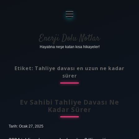
menüyü
aç
Anasayfa
Gizlilik Politikası
Enerji Dolu Notlar
Hayatına neşe katan kısa hikayeler!
Yasal Uyarı
Hakkımızda
Etiket:
Tahliye davası en uzun ne kadar
sürer
Ev Sahibi Tahliye Davası Ne
Kadar Sürer
Tarih: Ocak 27, 2025