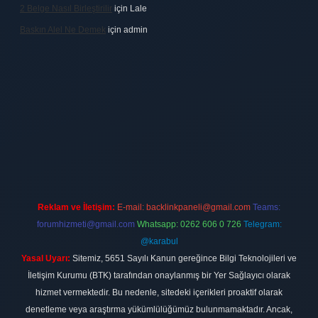
2 Belge Nasıl Birleştirilir
için
Lale
Baskın Alel Ne Demek
için
admin
ilbet
vdcasino firması
vdcasino
https://www.betexper.xyz/
betci giri
Reklam ve İletişim:
E-mail:
backlinkpaneli@gmail.com
Teams:
forumhizmeti@gmail.com
Whatsapp: 0262 606 0 726
Telegram:
@karabul
Yasal Uyarı:
Sitemiz, 5651 Sayılı Kanun gereğince Bilgi Teknolojileri ve
İletişim Kurumu (BTK) tarafından onaylanmış bir Yer Sağlayıcı olarak
hizmet vermektedir. Bu nedenle, sitedeki içerikleri proaktif olarak
denetleme veya araştırma yükümlülüğümüz bulunmamaktadır. Ancak,