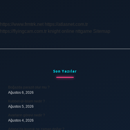
Tahliye
Davası
Ne
Kadar
https://www.frmtrk.net
https://atlasnet.com.tr
Sürer
https://flyingcam.com.tr
knight online
nttgame
Sitemap
Sidebar
Son Yazılar
Boğazda parazit olur mu ?
Ağustos 6, 2026
Kubbet-ül-İslam nedir ?
Ağustos 5, 2026
Avarların görevi nedir ?
Ağustos 4, 2026
Adana’da kuyruk ne zaman doğar ?