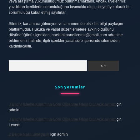
veya araştırma yükümlülüğümüz bulunmamaktadır. Ancak, üyelerimiz
yazdıkları içeriklerin sorumluluğunu taşımakta olup, siteye üye olarak bu
sorumluluğu kabul etmiş sayılırlar.
Sitemiz, kar amacı gütmeyen ve tamamen ücretsiz bir bilgi paylaşım
platformudur. Hukuka ve yasal düzenlemelere aykırı olduğunu
düşündüğünüz içerikleri,
backlinkpanelicomtr@gmail.com
adresine
bildirmeniz halinde, ilgili içerikler yasal süre içerisinde sitemizden
kaldırılacaktır.
Arama
Son yorumlar
3 Bilgiyi Işleme Kuramına Göre Öğrenme Nasıl Olur Açıklayınız
için
admin
3 Bilgiyi Işleme Kuramına Göre Öğrenme Nasıl Olur Açıklayınız
için
Levent
2 Belge Nasıl Birleştirilir
için
admin