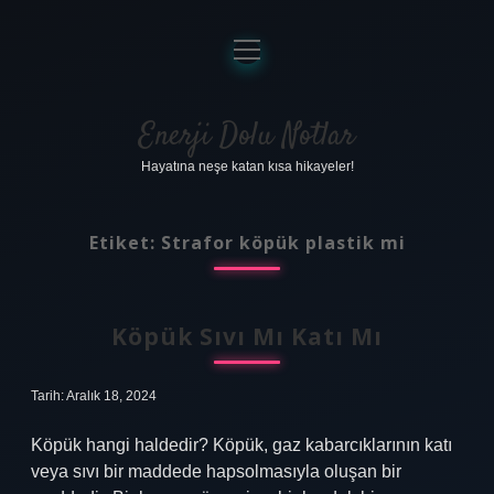
menüyü
aç
Anasayfa
Gizlilik Politikası
Enerji Dolu Notlar
Hayatına neşe katan kısa hikayeler!
Yasal Uyarı
Hakkımızda
Etiket:
Strafor köpük plastik mi
Köpük Sıvı Mı Katı Mı
Tarih: Aralık 18, 2024
Köpük hangi haldedir? Köpük, gaz kabarcıklarının katı
veya sıvı bir maddede hapsolmasıyla oluşan bir