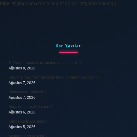
https://flyingcam.com.tr
knight online
nttgame
Sitemap
Sidebar
Son Yazılar
Toz kondurmamak deyiminin anlamı nedir ?
Ağustos 8, 2026
Kurutma makinesinde kotlar hangi programda yıkanır ?
Ağustos 7, 2026
Kimin averajı yüksek ?
Ağustos 7, 2026
Boğazda parazit olur mu ?
Ağustos 6, 2026
Kubbet-ül-İslam nedir ?
Ağustos 5, 2026
Avarların görevi nedir ?