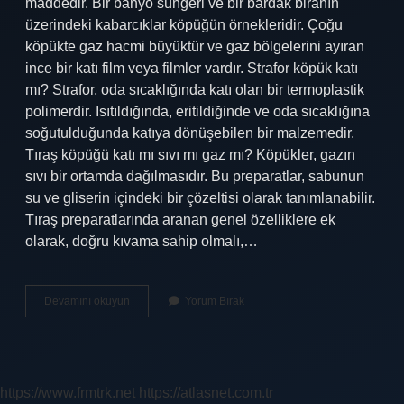
maddedir. Bir banyo süngeri ve bir bardak biranın
üzerindeki kabarcıklar köpüğün örnekleridir. Çoğu
köpükte gaz hacmi büyüktür ve gaz bölgelerini ayıran
ince bir katı film veya filmler vardır. Strafor köpük katı
mı? Strafor, oda sıcaklığında katı olan bir termoplastik
polimerdir. Isıtıldığında, eritildiğinde ve oda sıcaklığına
soğutulduğunda katıya dönüşebilen bir malzemedir.
Tıraş köpüğü katı mı sıvı mı gaz mı? Köpükler, gazın
sıvı bir ortamda dağılmasıdır. Bu preparatlar, sabunun
su ve gliserin içindeki bir çözeltisi olarak tanımlanabilir.
Tıraş preparatlarında aranan genel özelliklere ek
olarak, doğru kıvama sahip olmalı,…
Köpük
Devamını okuyun
Yorum Bırak
Sıvı
Mı
Katı
Mı
https://www.frmtrk.net
https://atlasnet.com.tr