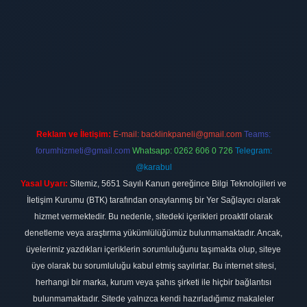
t
vdcasino firması
vdcasino
https://www.betexper.xyz/
betci giriş
hil
Reklam ve İletişim:
E-mail:
backlinkpaneli@gmail.com
Teams:
forumhizmeti@gmail.com
Whatsapp: 0262 606 0 726
Telegram:
@karabul
Yasal Uyarı:
Sitemiz, 5651 Sayılı Kanun gereğince Bilgi Teknolojileri ve
İletişim Kurumu (BTK) tarafından onaylanmış bir Yer Sağlayıcı olarak
hizmet vermektedir. Bu nedenle, sitedeki içerikleri proaktif olarak
denetleme veya araştırma yükümlülüğümüz bulunmamaktadır. Ancak,
üyelerimiz yazdıkları içeriklerin sorumluluğunu taşımakta olup, siteye
üye olarak bu sorumluluğu kabul etmiş sayılırlar. Bu internet sitesi,
herhangi bir marka, kurum veya şahıs şirketi ile hiçbir bağlantısı
bulunmamaktadır. Sitede yalnızca kendi hazırladığımız makaleler