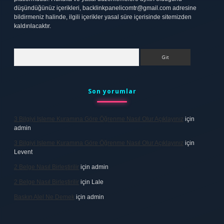
düşündüğünüz içerikleri,
backlinkpanelicomtr@gmail.com
adresine
bildirmeniz halinde, ilgili içerikler yasal süre içerisinde sitemizden
kaldırılacaktır.
Arama
Son yorumlar
3 Bilgiyi Işleme Kuramına Göre Öğrenme Nasıl Olur Açıklayınız
için
admin
3 Bilgiyi Işleme Kuramına Göre Öğrenme Nasıl Olur Açıklayınız
için
Levent
2 Belge Nasıl Birleştirilir
için
admin
2 Belge Nasıl Birleştirilir
için
Lale
Baskın Alel Ne Demek
için
admin