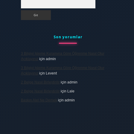
Arama
Son yorumlar
3 Bilgiyi Işleme Kuramına Göre Öğrenme Nasıl Olur
Açıklayınız
için
admin
3 Bilgiyi Işleme Kuramına Göre Öğrenme Nasıl Olur
Açıklayınız
için
Levent
2 Belge Nasıl Birleştirilir
için
admin
2 Belge Nasıl Birleştirilir
için
Lale
Baskın Alel Ne Demek
için
admin