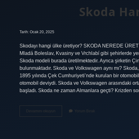
Skoda Han
Tarih: Ocak 20, 2025
Skodayı hangi ülke üretiyor? SKODA NEREDE ÜRETİLİ
Mladá Boleslav, Kvasiny ve Vrchlabí gibi şehirlerde ye
Skoda modeli burada üretilmektedir. Ayrıca şirketin Çin
bulunmaktadır. Skoda ve Volkswagen aynı mı? Skoda, 1
1895 yılında Çek Cumhuriyeti’nde kurulan bir otomobil 
otomobil deviydi. Skoda ve Volkswagen arasındaki orta
başladı. Skoda ne zaman Almanlara geçti? Krizden son
Skoda
Devamını okuyun
Yorum Bırak
Hangi
Ülkeye
Ait