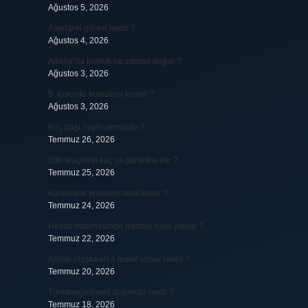
Ağustos 5, 2026
Avarların görevi nedir ?
Ağustos 4, 2026
Adana’da kuyruk ne zaman doğar ?
Ağustos 3, 2026
5. Kolordu komutanı kimdir ?
Ağustos 3, 2026
Koç başı neyin sembolü ?
Temmuz 26, 2026
Sıfır araçların kaç yıl garantisi var ?
Temmuz 25, 2026
Karıncalar yuvasını nasıl bulur ?
Temmuz 24, 2026
Hesap makinesinde iskonto nasıl yapılır ?
Temmuz 22, 2026
Ahlaki oluşturan 4 temel unsur nedir ?
Temmuz 20, 2026
Tümdengelimsel argüman nedir ?
Temmuz 18, 2026