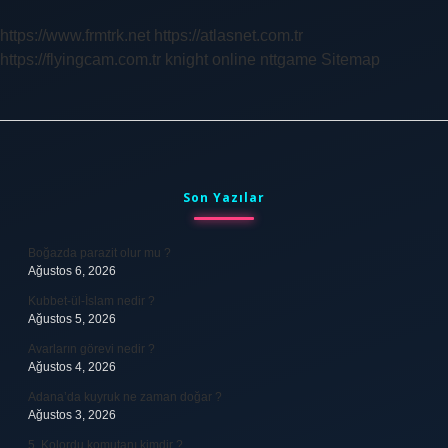
https://www.frmtrk.net
https://atlasnet.com.tr
https://flyingcam.com.tr
knight online
nttgame
Sitemap
Sidebar
Son Yazılar
Boğazda parazit olur mu ?
Ağustos 6, 2026
Kubbet-ül-İslam nedir ?
Ağustos 5, 2026
Avarların görevi nedir ?
Ağustos 4, 2026
Adana’da kuyruk ne zaman doğar ?
Ağustos 3, 2026
5. Kolordu komutanı kimdir ?