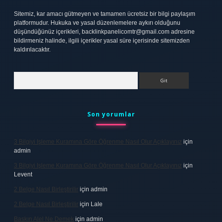
Sitemiz, kar amacı gütmeyen ve tamamen ücretsiz bir bilgi paylaşım
platformudur. Hukuka ve yasal düzenlemelere aykırı olduğunu
düşündüğünüz içerikleri,
backlinkpanelicomtr@gmail.com
adresine
bildirmeniz halinde, ilgili içerikler yasal süre içerisinde sitemizden
kaldırılacaktır.
Arama
Son yorumlar
3 Bilgiyi Işleme Kuramına Göre Öğrenme Nasıl Olur Açıklayınız
için
admin
3 Bilgiyi Işleme Kuramına Göre Öğrenme Nasıl Olur Açıklayınız
için
Levent
2 Belge Nasıl Birleştirilir
için
admin
2 Belge Nasıl Birleştirilir
için
Lale
Baskın Alel Ne Demek
için
admin