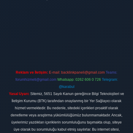
ilbet
vdcasino firması
vdcasino
https://www.betexper.xyz/
betci giri
Reklam ve İletişim:
E-mail:
backlinkpaneli@gmail.com
Teams:
forumhizmeti@gmail.com
Whatsapp: 0262 606 0 726
Telegram:
@karabul
Yasal Uyarı:
Sitemiz, 5651 Sayılı Kanun gereğince Bilgi Teknolojileri ve
İletişim Kurumu (BTK) tarafından onaylanmış bir Yer Sağlayıcı olarak
hizmet vermektedir. Bu nedenle, sitedeki içerikleri proaktif olarak
denetleme veya araştırma yükümlülüğümüz bulunmamaktadır. Ancak,
üyelerimiz yazdıkları içeriklerin sorumluluğunu taşımakta olup, siteye
üye olarak bu sorumluluğu kabul etmiş sayılırlar. Bu internet sitesi,