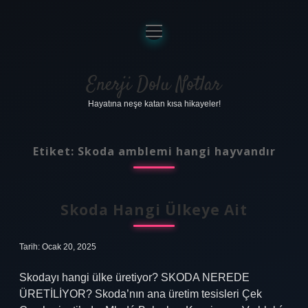
menüyü
aç
Anasayfa
Gizlilik Politikası
Enerji Dolu Notlar
Hayatına neşe katan kısa hikayeler!
Yasal Uyarı
Hakkımızda
Etiket:
Skoda amblemi hangi hayvandır
Skoda Hangi Ülkeye Ait
Tarih: Ocak 20, 2025
Skodayı hangi ülke üretiyor? SKODA NEREDE
ÜRETİLİYOR? Skoda’nın ana üretim tesisleri Çek