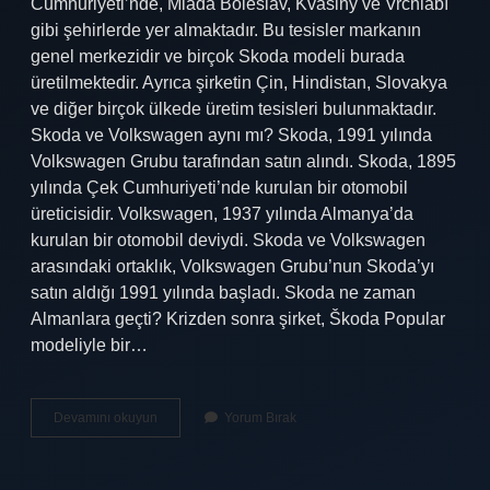
Cumhuriyeti’nde, Mladá Boleslav, Kvasiny ve Vrchlabí
gibi şehirlerde yer almaktadır. Bu tesisler markanın
genel merkezidir ve birçok Skoda modeli burada
üretilmektedir. Ayrıca şirketin Çin, Hindistan, Slovakya
ve diğer birçok ülkede üretim tesisleri bulunmaktadır.
Skoda ve Volkswagen aynı mı? Skoda, 1991 yılında
Volkswagen Grubu tarafından satın alındı. Skoda, 1895
yılında Çek Cumhuriyeti’nde kurulan bir otomobil
üreticisidir. Volkswagen, 1937 yılında Almanya’da
kurulan bir otomobil deviydi. Skoda ve Volkswagen
arasındaki ortaklık, Volkswagen Grubu’nun Skoda’yı
satın aldığı 1991 yılında başladı. Skoda ne zaman
Almanlara geçti? Krizden sonra şirket, Škoda Popular
modeliyle bir…
Skoda
Devamını okuyun
Yorum Bırak
Hangi
Ülkeye
Ait