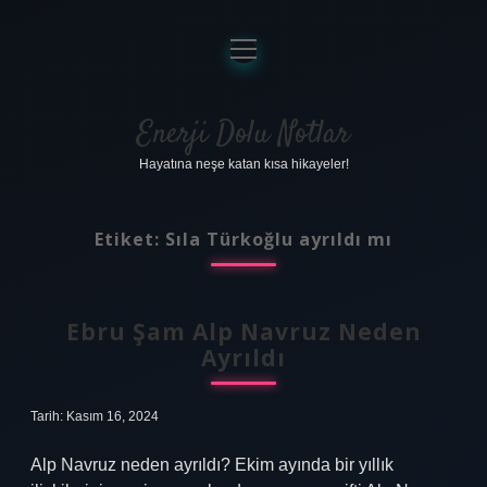
menüyü
aç
Anasayfa
Gizlilik Politikası
Enerji Dolu Notlar
Hayatına neşe katan kısa hikayeler!
Yasal Uyarı
Hakkımızda
Etiket:
Sıla Türkoğlu ayrıldı mı
Ebru Şam Alp Navruz Neden
Ayrıldı
Tarih: Kasım 16, 2024
Alp Navruz neden ayrıldı? Ekim ayında bir yıllık