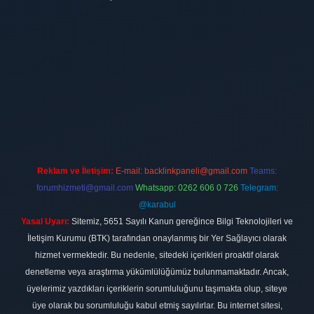
ilbet
vdcasino firması
vdcasino
https://www.betexper.xyz/
betci giri
Reklam ve İletişim:
E-mail:
backlinkpaneli@gmail.com
Teams:
forumhizmeti@gmail.com
Whatsapp: 0262 606 0 726
Telegram:
@karabul
Yasal Uyarı:
Sitemiz, 5651 Sayılı Kanun gereğince Bilgi Teknolojileri ve
İletişim Kurumu (BTK) tarafından onaylanmış bir Yer Sağlayıcı olarak
hizmet vermektedir. Bu nedenle, sitedeki içerikleri proaktif olarak
denetleme veya araştırma yükümlülüğümüz bulunmamaktadır. Ancak,
üyelerimiz yazdıkları içeriklerin sorumluluğunu taşımakta olup, siteye
üye olarak bu sorumluluğu kabul etmiş sayılırlar. Bu internet sitesi,