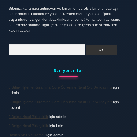
Sitemiz, kar amacı gütmeyen ve tamamen ücretsiz bir bilgi paylaşım
platformudur. Hukuka ve yasal düzenlemelere aykırı olduğunu
düşündüğünüz içerikleri,
backlinkpanelicomtr@gmail.com
adresine
bildirmeniz halinde, ilgili içerikler yasal süre içerisinde sitemizden
kaldırılacaktır.
Arama
Son yorumlar
3 Bilgiyi Işleme Kuramına Göre Öğrenme Nasıl Olur Açıklayınız
için
admin
3 Bilgiyi Işleme Kuramına Göre Öğrenme Nasıl Olur Açıklayınız
için
Levent
2 Belge Nasıl Birleştirilir
için
admin
2 Belge Nasıl Birleştirilir
için
Lale
Baskın Alel Ne Demek
için
admin