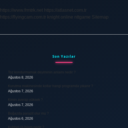
Neden
Ayrıldı
https://www.frmtrk.net
https://atlasnet.com.tr
https://flyingcam.com.tr
knight online
nttgame
Sitemap
Sidebar
Son Yazılar
Toz kondurmamak deyiminin anlamı nedir ?
Ağustos 8, 2026
Kurutma makinesinde kotlar hangi programda yıkanır ?
Ağustos 7, 2026
Kimin averajı yüksek ?
Ağustos 7, 2026
Boğazda parazit olur mu ?
Ağustos 6, 2026
Kubbet-ül-İslam nedir ?