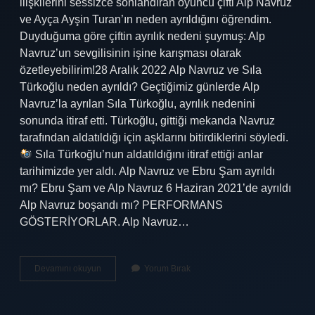
ilişkilerini sessizce sonlandıran oyuncu çifti Alp Navruz
ve Ayça Ayşin Turan’ın neden ayrıldığını öğrendim.
Duyduğuma göre çiftin ayrılık nedeni şuymuş: Alp
Navruz’un sevgilisinin işine karışması olarak
özetleyebilirim!28 Aralık 2022 Alp Navruz ve Sıla
Türkoğlu neden ayrıldı? Geçtiğimiz günlerde Alp
Navruz’la ayrılan Sıla Türkoğlu, ayrılık nedenini
sonunda itiraf etti. Türkoğlu, gittiği mekanda Navruz
tarafından aldatıldığı için aşklarını bitirdiklerini söyledi.
Sıla Türkoğlu’nun aldatıldığını itiraf ettiği anlar
tarihimizde yer aldı. Alp Navruz ve Ebru Şam ayrıldı
mı? Ebru Şam ve Alp Navruz 6 Haziran 2021’de ayrıldı
Alp Navruz boşandı mı? PERFORMANS
GÖSTERİYORLAR. Alp Navruz…
Ebru
Devamını okuyun
Yorum Bırak
Şam
Alp
Navruz