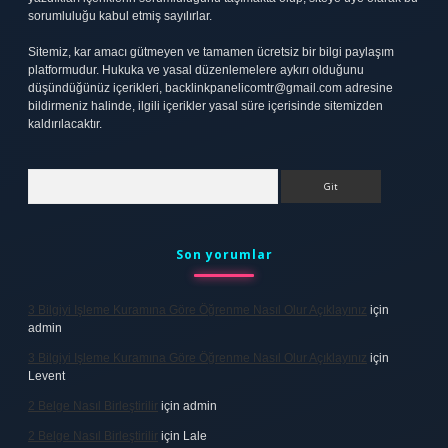
sorumluluğu kabul etmiş sayılırlar.
Sitemiz, kar amacı gütmeyen ve tamamen ücretsiz bir bilgi paylaşım
platformudur. Hukuka ve yasal düzenlemelere aykırı olduğunu
düşündüğünüz içerikleri,
backlinkpanelicomtr@gmail.com
adresine
bildirmeniz halinde, ilgili içerikler yasal süre içerisinde sitemizden
kaldırılacaktır.
Arama
Son yorumlar
3 Bilgiyi Işleme Kuramına Göre Öğrenme Nasıl Olur Açıklayınız
için
admin
3 Bilgiyi Işleme Kuramına Göre Öğrenme Nasıl Olur Açıklayınız
için
Levent
2 Belge Nasıl Birleştirilir
için
admin
2 Belge Nasıl Birleştirilir
için
Lale