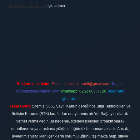
Baskın Alel Ne Demek
için
admin
t
Reklam ve İletişim:
E-mail:
backlinkpaneli@gmail.com
Teams:
forumhizmeti@gmail.com
Whatsapp: 0262 606 0 726
Telegram:
@karabul
Yasal Uyarı:
Sitemiz, 5651 Sayılı Kanun gereğince Bilgi Teknolojileri ve
İletişim Kurumu (BTK) tarafından onaylanmış bir Yer Sağlayıcı olarak
hizmet vermektedir. Bu nedenle, sitedeki içerikleri proaktif olarak
denetleme veya araştırma yükümlülüğümüz bulunmamaktadır. Ancak,
üyelerimiz yazdıkları içeriklerin sorumluluğunu taşımakta olup, siteye