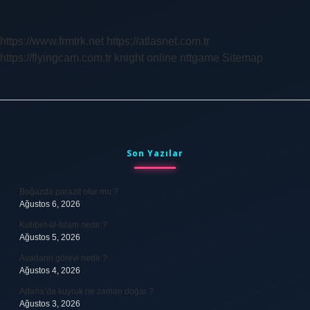
Hizmet
Belgesi
Nedir
https://www.frmtrk.net
https://atlasnet.com.tr
https://flyingcam.com.tr
knight online
nttgame
Sitemap
Sidebar
Son Yazılar
Boğazda parazit olur mu ?
Ağustos 6, 2026
Kubbet-ül-İslam nedir ?
Ağustos 5, 2026
Avarların görevi nedir ?
Ağustos 4, 2026
Adana’da kuyruk ne zaman doğar ?
Ağustos 3, 2026