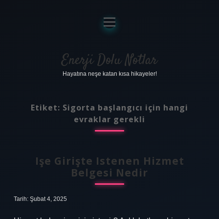
menüyü
aç
Anasayfa
Gizlilik Politikası
Enerji Dolu Notlar
Hayatına neşe katan kısa hikayeler!
Yasal Uyarı
Hakkımızda
Etiket:
Sigorta başlangıcı için hangi
evraklar gerekli
Işe Girişte Istenen Hizmet
Belgesi Nedir
Tarih: Şubat 4, 2025