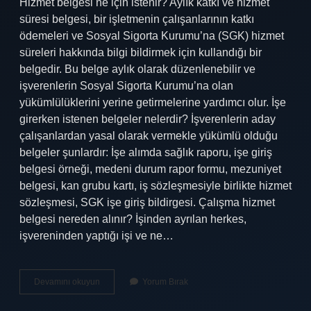
Hizmet belgesi ne için istenir? Aylık katkı ve hizmet
süresi belgesi, bir işletmenin çalışanlarının katkı
ödemeleri ve Sosyal Sigorta Kurumu’na (SGK) hizmet
süreleri hakkında bilgi bildirmek için kullandığı bir
belgedir. Bu belge aylık olarak düzenlenebilir ve
işverenlerin Sosyal Sigorta Kurumu’na olan
yükümlülüklerini yerine getirmelerine yardımcı olur. İşe
girerken istenen belgeler nelerdir? İşverenlerin aday
çalışanlardan yasal olarak vermekle yükümlü olduğu
belgeler şunlardır: İşe alımda sağlık raporu, işe giriş
belgesi örneği, medeni durum rapor formu, mezuniyet
belgesi, kan grubu kartı, iş sözleşmesiyle birlikte hizmet
sözleşmesi, SGK işe giriş bildirgesi. Çalışma hizmet
belgesi nereden alınır? İşinden ayrılan herkes,
işvereninden yaptığı işi ve ne…
Işe
Devamını okuyun
Yorum Bırak
Girişte
Istenen