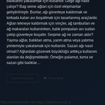
balıklarını yakalamak için kullanılır. Gırgır ağı nasıl
çalışır? Bag seine ağları için özel ekipmanlar
geliştirilmiştir. Bunlar, ağı güverteye kaldırmak ve
torbada kalan avı boşaltmak için tasarlanmış araçlardır.
Ağları tekneye kaldırmak için vinçler, ağ tamburları ve
ağ makaraları kullanılırken, balık pompaları avı sudan
çekip güverteye boşaltır. Serpme ağ ne zaman atılır?
Yayma ağlar, balıkları atma, yarım atma veya yatırma
yöntemiyle yakalamak için kullanılır. Sazan ağı nasıl
olmalı? Ağlardaki gözenek büyüklüğü arttıkça kullanım
alanları da değişmektedir. Örneğin palamut, turna ve
sazan gibi balıklar…
Fanyalı
Devamını okuyun
Yorum Bırak
Ağ
Nasıl
Atılır
https://www.frmtrk.net
https://atlasnet.com.tr