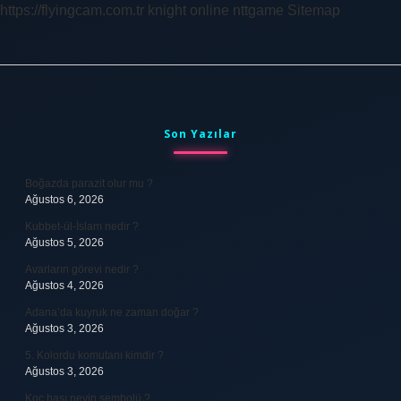
https://flyingcam.com.tr
knight online
nttgame
Sitemap
Sidebar
Son Yazılar
Boğazda parazit olur mu ?
Ağustos 6, 2026
Kubbet-ül-İslam nedir ?
Ağustos 5, 2026
Avarların görevi nedir ?
Ağustos 4, 2026
Adana’da kuyruk ne zaman doğar ?
Ağustos 3, 2026
5. Kolordu komutanı kimdir ?
Ağustos 3, 2026
Koç başı neyin sembolü ?