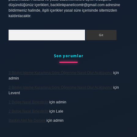
düşündüğünüz içerikleri,
backlinkpanelicomtr@gmail.com
adresine
bildirmeniz halinde, ilgili içerikler yasal süre içerisinde sitemizden
kaldırılacaktır.
Arama
Son yorumlar
3 Bilgiyi Işleme Kuramına Göre Öğrenme Nasıl Olur Açıklayınız
için
admin
3 Bilgiyi Işleme Kuramına Göre Öğrenme Nasıl Olur Açıklayınız
için
Levent
2 Belge Nasıl Birleştirilir
için
admin
2 Belge Nasıl Birleştirilir
için
Lale
Baskın Alel Ne Demek
için
admin