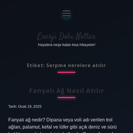
menüyü
aç
Anasayfa
Gizlilik Politikası
Enerji Dolu Notlar
Hayatına neşe katan kısa hikayeler!
Yasal Uyarı
Hakkımızda
Etiket:
Serpme nerelere atılır
Fanyalı Ağ Nasıl Atılır
Tarih: Ocak 19, 2025
Fanyalı ağ nedir? Dipana veya voli adı verilen trol
ağları, palamut, kefal ve lüfer gibi açık deniz ve sürü