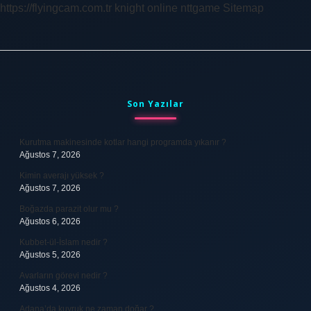
https://flyingcam.com.tr
knight online
nttgame
Sitemap
Sidebar
Son Yazılar
Kurutma makinesinde kotlar hangi programda yıkanır ?
Ağustos 7, 2026
Kimin averajı yüksek ?
Ağustos 7, 2026
Boğazda parazit olur mu ?
Ağustos 6, 2026
Kubbet-ül-İslam nedir ?
Ağustos 5, 2026
Avarların görevi nedir ?
Ağustos 4, 2026
Adana’da kuyruk ne zaman doğar ?