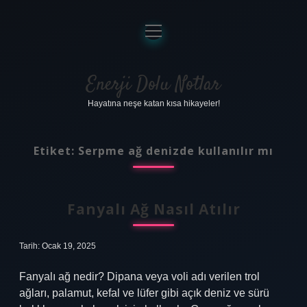
menüyü
aç
Anasayfa
Gizlilik Politikası
Enerji Dolu Notlar
Hayatına neşe katan kısa hikayeler!
Yasal Uyarı
Hakkımızda
Etiket:
Serpme ağ denizde kullanılır mı
Fanyalı Ağ Nasıl Atılır
Tarih: Ocak 19, 2025
Fanyalı ağ nedir? Dipana veya voli adı verilen trol
ağları, palamut, kefal ve lüfer gibi açık deniz ve sürü