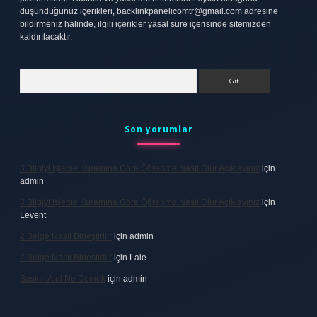
düşündüğünüz içerikleri,
backlinkpanelicomtr@gmail.com
adresine
bildirmeniz halinde, ilgili içerikler yasal süre içerisinde sitemizden
kaldırılacaktır.
Arama
Son yorumlar
3 Bilgiyi Işleme Kuramına Göre Öğrenme Nasıl Olur Açıklayınız
için
admin
3 Bilgiyi Işleme Kuramına Göre Öğrenme Nasıl Olur Açıklayınız
için
Levent
2 Belge Nasıl Birleştirilir
için
admin
2 Belge Nasıl Birleştirilir
için
Lale
Baskın Alel Ne Demek
için
admin