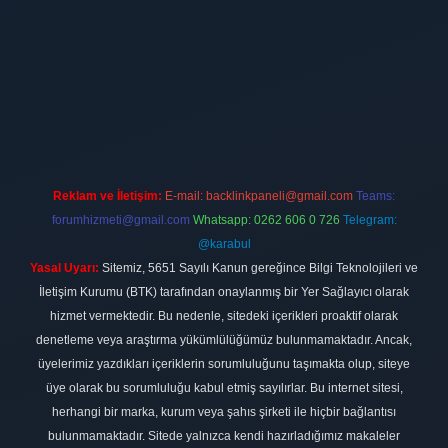
ilbet
vdcasino firması
vdcasino
https://www.betexper.xyz/
betci giri
Reklam ve İletişim:
E-mail:
backlinkpaneli@gmail.com
Teams:
forumhizmeti@gmail.com
Whatsapp: 0262 606 0 726
Telegram:
@karabul
Yasal Uyarı:
Sitemiz, 5651 Sayılı Kanun gereğince Bilgi Teknolojileri ve
İletişim Kurumu (BTK) tarafından onaylanmış bir Yer Sağlayıcı olarak
hizmet vermektedir. Bu nedenle, sitedeki içerikleri proaktif olarak
denetleme veya araştırma yükümlülüğümüz bulunmamaktadır. Ancak,
üyelerimiz yazdıkları içeriklerin sorumluluğunu taşımakta olup, siteye
üye olarak bu sorumluluğu kabul etmiş sayılırlar. Bu internet sitesi,
herhangi bir marka, kurum veya şahıs şirketi ile hiçbir bağlantısı
bulunmamaktadır. Sitede yalnızca kendi hazırladığımız makaleler