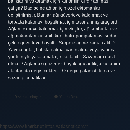
balıklarını yakalamak için kullanılır. Gırgır ağı nasıl
çalışır? Bag seine ağları için özel ekipmanlar
geliştirilmiştir. Bunlar, ağı güverteye kaldırmak ve
torbada kalan avı boşaltmak için tasarlanmış araçlardır.
Ağları tekneye kaldırmak için vinçler, ağ tamburları ve
ağ makaraları kullanılırken, balık pompaları avı sudan
çekip güverteye boşaltır. Serpme ağ ne zaman atılır?
Yayma ağlar, balıkları atma, yarım atma veya yatırma
yöntemiyle yakalamak için kullanılır. Sazan ağı nasıl
olmalı? Ağlardaki gözenek büyüklüğü arttıkça kullanım
alanları da değişmektedir. Örneğin palamut, turna ve
sazan gibi balıklar…
Fanyalı
Devamını okuyun
Yorum Bırak
Ağ
Nasıl
Atılır
https://www.frmtrk.net
https://atlasnet.com.tr