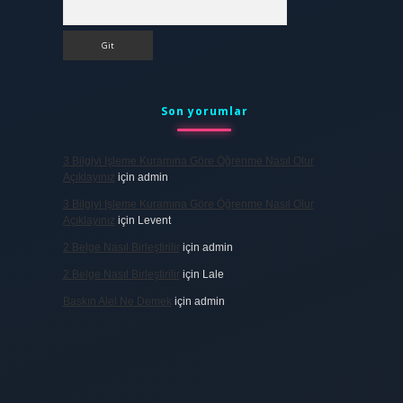
Arama
Son yorumlar
3 Bilgiyi Işleme Kuramına Göre Öğrenme Nasıl Olur
Açıklayınız
için
admin
3 Bilgiyi Işleme Kuramına Göre Öğrenme Nasıl Olur
Açıklayınız
için
Levent
2 Belge Nasıl Birleştirilir
için
admin
2 Belge Nasıl Birleştirilir
için
Lale
Baskın Alel Ne Demek
için
admin