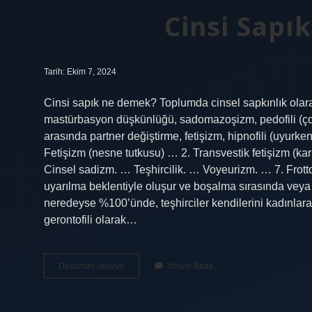
Cinsi Sapı
Tarih: Ekim 7, 2024
Cinsi sapık ne demek? Toplumda cinsel sapkınlık olarak 
mastürbasyon düşkünlüğü, sadomazoşizm, pedofili (çocuklar
arasında partner değiştirme, fetişizm, hipnofili (uyurken p
Fetişizm (nesne tutkusu) … 2. Transvestik fetişizm (ka
Cinsel sadizm. … Teşhircilik. … Voyeurizm. … 7. Frottor
uyarılma beklentiyle oluşur ve boşalma sırasında veya
neredeyse %100’ünde, teşhirciler kendilerini kadınlara 
gerontofili olarak…
Cinsi
Devamını okuyun
Yorum Bırak
Sapık
Kimlere
Denir