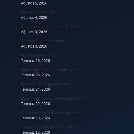
Ağustos 5, 2026
Avarların görevi nedir ?
Ağustos 4, 2026
Adana’da kuyruk ne zaman doğar ?
Ağustos 3, 2026
5. Kolordu komutanı kimdir ?
Ağustos 3, 2026
Koç başı neyin sembolü ?
Temmuz 26, 2026
Sıfır araçların kaç yıl garantisi var ?
Temmuz 25, 2026
Karıncalar yuvasını nasıl bulur ?
Temmuz 24, 2026
Hesap makinesinde iskonto nasıl yapılır ?
Temmuz 22, 2026
Ahlaki oluşturan 4 temel unsur nedir ?
Temmuz 20, 2026
Tümdengelimsel argüman nedir ?
Temmuz 18, 2026