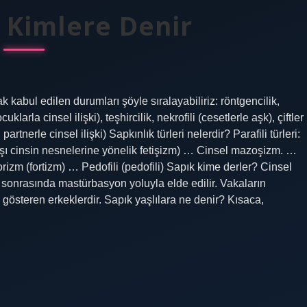
k Kimlere Denir
kabul edilen durumları şöyle sıralayabiliriz: röntgencilik,
la cinsel ilişki), teşhircilik, nekrofili (cesetlerle aşk), çiftler
artnerle cinsel ilişki) Sapkınlık türleri nelerdir? Parafili türleri:
rşı cinsin nesnelerine yönelik fetişizm) … Cinsel mazoşizm. …
izm (fortizm) … Pedofili (pedofili) Sapık kime derler? Cinsel
 sonrasında mastürbasyon yoluyla elde edilir. Vakaların
gösteren erkeklerdir. Sapık yaşlılara ne denir? Kısaca,