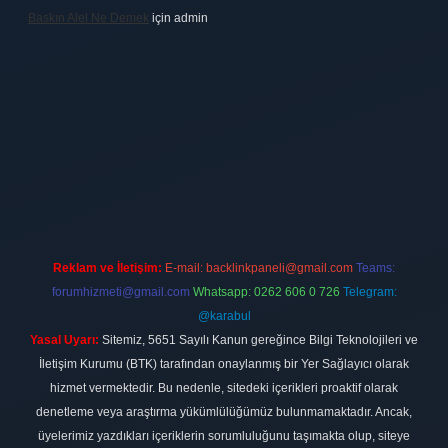
Baskın Alel Ne Demek
için
admin
t
Reklam ve İletişim:
E-mail:
backlinkpaneli@gmail.com
Teams:
forumhizmeti@gmail.com
Whatsapp: 0262 606 0 726
Telegram:
@karabul
Yasal Uyarı:
Sitemiz, 5651 Sayılı Kanun gereğince Bilgi Teknolojileri ve
İletişim Kurumu (BTK) tarafından onaylanmış bir Yer Sağlayıcı olarak
hizmet vermektedir. Bu nedenle, sitedeki içerikleri proaktif olarak
denetleme veya araştırma yükümlülüğümüz bulunmamaktadır. Ancak,
üyelerimiz yazdıkları içeriklerin sorumluluğunu taşımakta olup, siteye