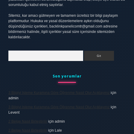
sorumluluğu kabul etmiş sayılırlar.
Sitemiz, kar amacı gütmeyen ve tamamen ücretsiz bir bilgi paylaşım
platformudur. Hukuka ve yasal düzenlemelere aykırı olduğunu
düşündüğünüz içerikleri,
backlinkpanelicomtr@gmail.com
adresine
bildirmeniz halinde, ilgili içerikler yasal süre içerisinde sitemizden
kaldırılacaktır.
Arama
Son yorumlar
3 Bilgiyi Işleme Kuramına Göre Öğrenme Nasıl Olur Açıklayınız
için
admin
3 Bilgiyi Işleme Kuramına Göre Öğrenme Nasıl Olur Açıklayınız
için
Levent
2 Belge Nasıl Birleştirilir
için
admin
2 Belge Nasıl Birleştirilir
için
Lale