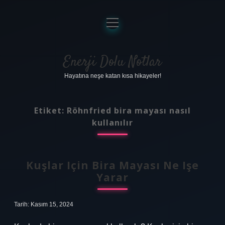
menüyü
aç
Anasayfa
Gizlilik Politikası
Enerji Dolu Notlar
Hayatına neşe katan kısa hikayeler!
Yasal Uyarı
Hakkımızda
Etiket:
Röhnfried bira mayası nasıl
kullanılır
Kuşlar Için Bira Mayası Ne Işe
Yarar
Tarih: Kasım 15, 2024