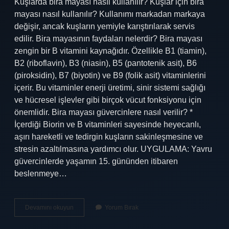
Kuşlarda bira mayası nasıl kullanılır? Kuşlar için bira
mayası nasıl kullanılır? Kullanımı markadan markaya
değişir, ancak kuşların yemiyle karıştırılarak servis
edilir. Bira mayasının faydaları nelerdir? Bira mayası
zengin bir B vitamini kaynağıdır. Özellikle B1 (tiamin),
B2 (riboflavin), B3 (niasin), B5 (pantotenik asit), B6 ​​​​
(piroksidin), B7 (biyotin) ve B9 (folik asit) vitaminlerini
içerir. Bu vitaminler enerji üretimi, sinir sistemi sağlığı
ve hücresel işlevler gibi birçok vücut fonksiyonu için
önemlidir. Bira mayası güvercinlere nasıl verilir? *
İçerdiği Biorin ve B vitaminleri sayesinde heyecanlı,
aşırı hareketli ve tedirgin kuşların sakinleşmesine ve
stresin azaltılmasına yardımcı olur. UYGULAMA: Yavru
güvercinlerde yaşamın 15. gününden itibaren
beslenmeye…
Kuşlar
Devamını okuyun
Yorum Bırak
Için
Bira