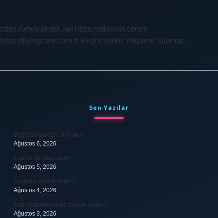
Mayası
Ne
Işe
https://www.frmtrk.net
https://atlasnet.com.tr
Yarar
https://flyingcam.com.tr
knight online
nttgame
Sitemap
Sidebar
Son Yazılar
Boğazda parazit olur mu ?
Ağustos 6, 2026
Kubbet-ül-İslam nedir ?
Ağustos 5, 2026
Avarların görevi nedir ?
Ağustos 4, 2026
Adana’da kuyruk ne zaman doğar ?
Ağustos 3, 2026