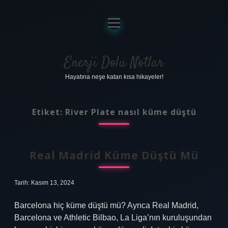
menüyü
aç
Anasayfa
Gizlilik Politikası
Enerji Dolu Notlar
Hayatına neşe katan kısa hikayeler!
Yasal Uyarı
Hakkımızda
Etiket:
River Plate nasıl küme düştü
Real Madrid Küme Düştü Mü
Tarih: Kasım 13, 2024
Barcelona hiç küme düştü mü? Ayrıca Real Madrid,
Barcelona ve Athletic Bilbao, La Liga’nın kuruluşundan