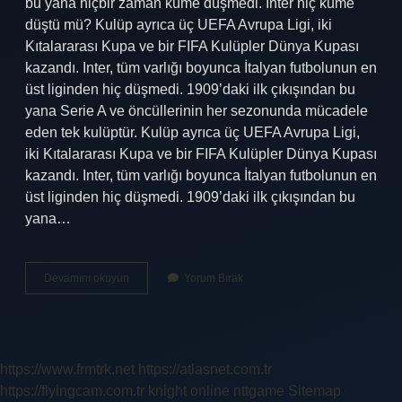
bu yana hiçbir zaman küme düşmedi. Inter hiç küme
düştü mü? Kulüp ayrıca üç UEFA Avrupa Ligi, iki
Kıtalararası Kupa ve bir FIFA Kulüpler Dünya Kupası
kazandı. Inter, tüm varlığı boyunca İtalyan futbolunun en
üst liginden hiç düşmedi. 1909’daki ilk çıkışından bu
yana Serie A ve öncüllerinin her sezonunda mücadele
eden tek kulüptür. Kulüp ayrıca üç UEFA Avrupa Ligi,
iki Kıtalararası Kupa ve bir FIFA Kulüpler Dünya Kupası
kazandı. Inter, tüm varlığı boyunca İtalyan futbolunun en
üst liginden hiç düşmedi. 1909’daki ilk çıkışından bu
yana…
Real
Devamını okuyun
Yorum Bırak
Madrid
Küme
Düştü
Mü
https://www.frmtrk.net
https://atlasnet.com.tr
https://flyingcam.com.tr
knight online
nttgame
Sitemap