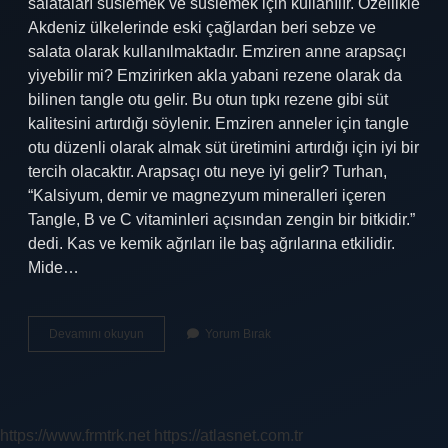
salataları süslemek ve süslemek için kullanılır. Özellikle
Akdeniz ülkelerinde eski çağlardan beri sebze ve
salata olarak kullanılmaktadır. Emziren anne arapsaçı
yiyebilir mi? Emzirirken akla yabani rezene olarak da
bilinen tangle otu gelir. Bu otun tıpkı rezene gibi süt
kalitesini artırdığı söylenir. Emziren anneler için tangle
otu düzenli olarak almak süt üretimini artırdığı için iyi bir
tercih olacaktır. Arapsaçı otu neye iyi gelir? Turhan,
“Kalsiyum, demir ve magnezyum mineralleri içeren
Tangle, B ve C vitaminleri açısından zengin bir bitkidir.”
dedi. Kas ve kemik ağrıları ile baş ağrılarına etkilidir.
Mide…
Arapsaçı
Devamını okuyun
Yorum Bırak
Otu
Rezene
Aynı
Şey
Mı
https://www.frmtrk.net
https://atlasnet.com.tr