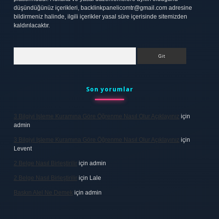
düşündüğünüz içerikleri,
backlinkpanelicomtr@gmail.com
adresine
bildirmeniz halinde, ilgili içerikler yasal süre içerisinde sitemizden
kaldırılacaktır.
Arama
Son yorumlar
3 Bilgiyi Işleme Kuramına Göre Öğrenme Nasıl Olur Açıklayınız
için
admin
3 Bilgiyi Işleme Kuramına Göre Öğrenme Nasıl Olur Açıklayınız
için
Levent
2 Belge Nasıl Birleştirilir
için
admin
2 Belge Nasıl Birleştirilir
için
Lale
Baskın Alel Ne Demek
için
admin