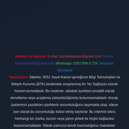
ilbet
vdcasino firması
vdcasino
https://www.betexper.xyz/
betci giri
Reklam ve İletişim:
E-mail:
backlinkpaneli@gmail.com
Teams:
forumhizmeti@gmail.com
Whatsapp: 0262 606 0 726
Telegram:
@karabul
Yasal Uyarı:
Sitemiz, 5651 Sayılı Kanun gereğince Bilgi Teknolojileri ve
İletişim Kurumu (BTK) tarafından onaylanmış bir Yer Sağlayıcı olarak
hizmet vermektedir. Bu nedenle, sitedeki içerikleri proaktif olarak
denetleme veya araştırma yükümlülüğümüz bulunmamaktadır. Ancak,
üyelerimiz yazdıkları içeriklerin sorumluluğunu taşımakta olup, siteye
üye olarak bu sorumluluğu kabul etmiş sayılırlar. Bu internet sitesi,
herhangi bir marka, kurum veya şahıs şirketi ile hiçbir bağlantısı
bulunmamaktadır. Sitede yalnızca kendi hazırladığımız makaleler