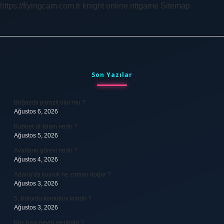
https://flyingcam.com.tr
knight online
nttgame
Sitemap
Sidebar
Son Yazılar
Boğazda parazit olur mu ?
Ağustos 6, 2026
Kubbet-ül-İslam nedir ?
Ağustos 5, 2026
Avarların görevi nedir ?
Ağustos 4, 2026
Adana’da kuyruk ne zaman doğar ?
Ağustos 3, 2026
5. Kolordu komutanı kimdir ?
Ağustos 3, 2026
Koç başı neyin sembolü ?