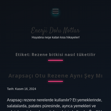
menüyü
aç
Anasayfa
Gizlilik Politikası
Enerji Dolu Notlar
Hayatına neşe katan kısa hikayeler!
Yasal Uyarı
Hakkımızda
Etiket:
Rezene bitkisi nasıl tüketilir
Arapsaçı Otu Rezene Aynı Şey Mı
Tarih: Kasım 16, 2024
Arapsaçı rezene nerelerde kullanılır? Et yemeklerinde,
salatalarda, patates püresinde, ayrıca yemekleri ve