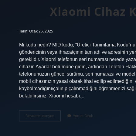
Xiaomi Cihaz 
Tarih: Ocak 26, 2025
Mi kodu nedir? MID kodu, “Üretici Tanımlama Kodu”nun kı
göndericinin veya ihracatçının tam adı ve adresinin yer
gereklidir. Xiaomi telefonun seri numarası nerede yaz
cihazın Ayarlar bölümüne gidin, ardından Telefon Hakk
telefonunuzun güncel sürümü, seri numarası ve model n
mobil cihazınızın yasal olarak ithal edilip edilmediğin
kaybolmadığını/çalınıp çalınmadığını öğrenmenizi sağla
bulabilirsiniz. Xiaomi hesabı…
Xiaomi
Devamını okuyun
Yorum Bırak
Cihaz
Kodu
Nerede