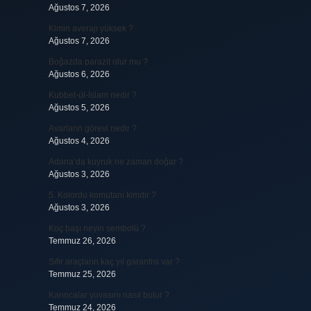
Ağustos 7, 2026
Kimin averajı yüksek ?
Ağustos 7, 2026
Boğazda parazit olur mu ?
Ağustos 6, 2026
Kubbet-ül-İslam nedir ?
Ağustos 5, 2026
Avarların görevi nedir ?
Ağustos 4, 2026
Adana’da kuyruk ne zaman doğar ?
Ağustos 3, 2026
5. Kolordu komutanı kimdir ?
Ağustos 3, 2026
Koç başı neyin sembolü ?
Temmuz 26, 2026
Sıfır araçların kaç yıl garantisi var ?
Temmuz 25, 2026
Karıncalar yuvasını nasıl bulur ?
Temmuz 24, 2026