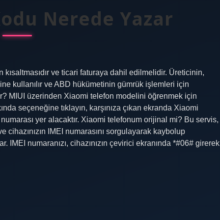
Kodu Nerede Yazar
saltmasıdır ve ticari faturaya dahil edilmelidir. Üreticinin,
ine kullanılır ve ABD hükümetinin gümrük işlemleri için
ar? MIUI üzerinden Xiaomi telefon modelini öğrenmek için
ında seçeneğine tıklayın, karşınıza çıkan ekranda Xiaomi
umarası yer alacaktır. Xiaomi telefonum orijinal mi? Bu servis,
i ve cihazınızın IMEI numarasını sorgulayarak kaybolup
r. IMEI numaranızı, cihazınızın çevirici ekranında *#06# girerek