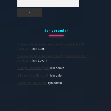
Arama
Son yorumlar
3 Bilgiyi Işleme Kuramına Göre Öğrenme Nasıl Olur
Açıklayınız
için
admin
3 Bilgiyi Işleme Kuramına Göre Öğrenme Nasıl Olur
Açıklayınız
için
Levent
2 Belge Nasıl Birleştirilir
için
admin
2 Belge Nasıl Birleştirilir
için
Lale
Baskın Alel Ne Demek
için
admin