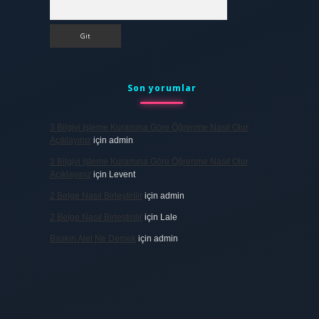
Arama
Son yorumlar
3 Bilgiyi Işleme Kuramına Göre Öğrenme Nasıl Olur
Açıklayınız
için
admin
3 Bilgiyi Işleme Kuramına Göre Öğrenme Nasıl Olur
Açıklayınız
için
Levent
2 Belge Nasıl Birleştirilir
için
admin
2 Belge Nasıl Birleştirilir
için
Lale
Baskın Alel Ne Demek
için
admin