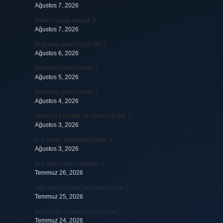
Ağustos 7, 2026
Kimin averajı yüksek ?
Ağustos 7, 2026
Boğazda parazit olur mu ?
Ağustos 6, 2026
Kubbet-ül-İslam nedir ?
Ağustos 5, 2026
Avarların görevi nedir ?
Ağustos 4, 2026
Adana’da kuyruk ne zaman doğar ?
Ağustos 3, 2026
5. Kolordu komutanı kimdir ?
Ağustos 3, 2026
Koç başı neyin sembolü ?
Temmuz 26, 2026
Sıfır araçların kaç yıl garantisi var ?
Temmuz 25, 2026
Karıncalar yuvasını nasıl bulur ?
Temmuz 24, 2026