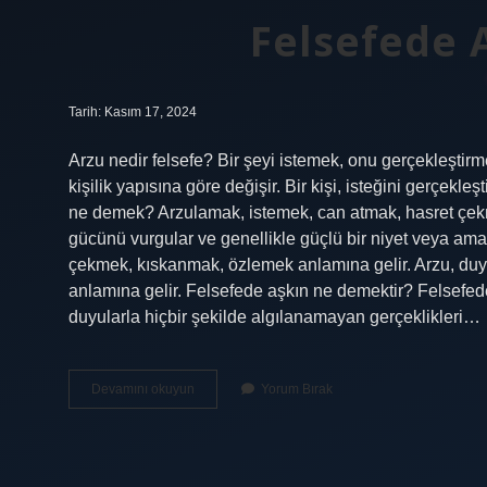
Felsefede
Tarih: Kasım 17, 2024
Arzu nedir felsefe? Bir şeyi istemek, onu gerçekleştirme
kişilik yapısına göre değişir. Bir kişi, isteğini gerçekl
ne demek? Arzulamak, istemek, can atmak, hasret çekm
gücünü vurgular ve genellikle güçlü bir niyet veya am
çekmek, kıskanmak, özlemek anlamına gelir. Arzu, duyg
anlamına gelir. Felsefede aşkın ne demektir? Felsefede 
duyularla hiçbir şekilde algılanamayan gerçeklikleri…
Felsefede
Devamını okuyun
Yorum Bırak
Arzu
Ne
Demek