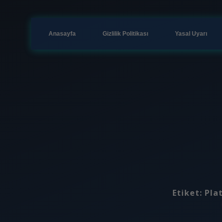
Anasayfa
Gizlilik Politikası
Yasal Uyarı
Etiket:
Pla