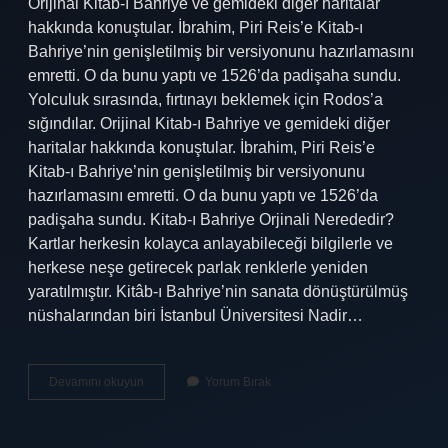
Orijinal Kitab-ı Bahriye ve gemideki diğer haritalar
hakkında konuştular. İbrahim, Piri Reis’e Kitab-ı
Bahriye’nin genişletilmiş bir versiyonunu hazırlamasını
emretti. O da bunu yaptı ve 1526’da padişaha sundu.
Yolculuk sırasında, fırtınayı beklemek için Rodos’a
sığındılar. Orijinal Kitab-ı Bahriye ve gemideki diğer
haritalar hakkında konuştular. İbrahim, Piri Reis’e
Kitab-ı Bahriye’nin genişletilmiş bir versiyonunu
hazırlamasını emretti. O da bunu yaptı ve 1526’da
padişaha sundu. Kitab-ı Bahriye Orjinali Nerededir?
Kartlar herkesin kolayca anlayabileceği bilgilerle ve
herkese neşe getirecek parlak renklerle yeniden
yaratılmıştır. Kitâb-ı Bahriye’nin sanata dönüştürülmüş
nüshalarından biri İstanbul Üniversitesi Nadir…
Kitab-
Devamını okuyun
Yorum Bırak
I
Bahriye
Ne