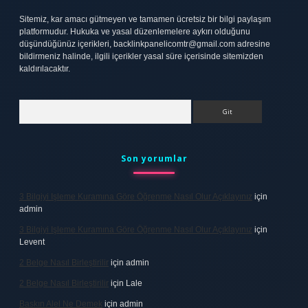
Sitemiz, kar amacı gütmeyen ve tamamen ücretsiz bir bilgi paylaşım
platformudur. Hukuka ve yasal düzenlemelere aykırı olduğunu
düşündüğünüz içerikleri,
backlinkpanelicomtr@gmail.com
adresine
bildirmeniz halinde, ilgili içerikler yasal süre içerisinde sitemizden
kaldırılacaktır.
Arama
Son yorumlar
3 Bilgiyi Işleme Kuramına Göre Öğrenme Nasıl Olur Açıklayınız
için
admin
3 Bilgiyi Işleme Kuramına Göre Öğrenme Nasıl Olur Açıklayınız
için
Levent
2 Belge Nasıl Birleştirilir
için
admin
2 Belge Nasıl Birleştirilir
için
Lale
Baskın Alel Ne Demek
için
admin