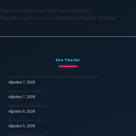
Anlatıyor
https://www.frmtrk.net
https://atlasnet.com.tr
https://flyingcam.com.tr
knight online
nttgame
Sitemap
Sidebar
Son Yazılar
Kurutma makinesinde kotlar hangi programda yıkanır ?
Ağustos 7, 2026
Kimin averajı yüksek ?
Ağustos 7, 2026
Boğazda parazit olur mu ?
Ağustos 6, 2026
Kubbet-ül-İslam nedir ?
Ağustos 5, 2026
Avarların görevi nedir ?