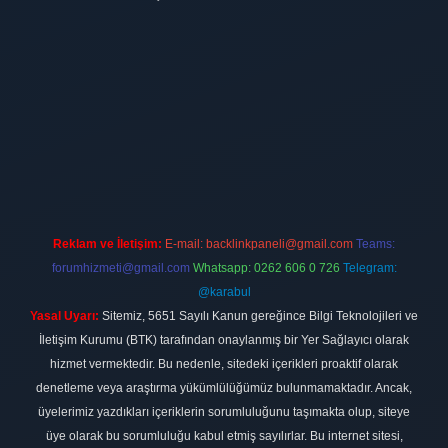
ilbet
vdcasino firması
vdcasino
https://www.betexper.xyz/
betci giri
Reklam ve İletişim:
E-mail:
backlinkpaneli@gmail.com
Teams:
forumhizmeti@gmail.com
Whatsapp: 0262 606 0 726
Telegram:
@karabul
Yasal Uyarı:
Sitemiz, 5651 Sayılı Kanun gereğince Bilgi Teknolojileri ve
İletişim Kurumu (BTK) tarafından onaylanmış bir Yer Sağlayıcı olarak
hizmet vermektedir. Bu nedenle, sitedeki içerikleri proaktif olarak
denetleme veya araştırma yükümlülüğümüz bulunmamaktadır. Ancak,
üyelerimiz yazdıkları içeriklerin sorumluluğunu taşımakta olup, siteye
üye olarak bu sorumluluğu kabul etmiş sayılırlar. Bu internet sitesi,