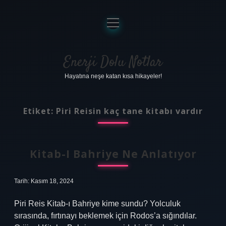
menüyü
aç
Anasayfa
Gizlilik Politikası
Enerji Dolu Notlar
Hayatına neşe katan kısa hikayeler!
Yasal Uyarı
Hakkımızda
Etiket:
Piri Reisin kaç tane kitabı vardır
Kitab-I Bahriye Ne Anlatıyor
Tarih: Kasım 18, 2024
Piri Reis Kitab-ı Bahriye kime sundu? Yolculuk
sırasında, fırtınayı beklemek için Rodos’a sığındılar.