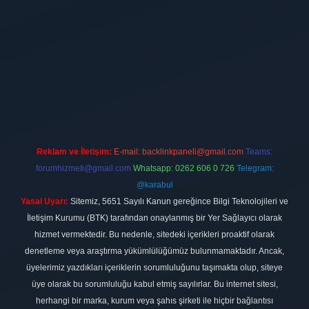
ilbet
vdcasino firması
vdcasino
https://www.betexper.xyz/
betci giri
Reklam ve İletişim:
E-mail:
backlinkpaneli@gmail.com
Teams:
forumhizmeti@gmail.com
Whatsapp: 0262 606 0 726
Telegram:
@karabul
Yasal Uyarı:
Sitemiz, 5651 Sayılı Kanun gereğince Bilgi Teknolojileri ve
İletişim Kurumu (BTK) tarafından onaylanmış bir Yer Sağlayıcı olarak
hizmet vermektedir. Bu nedenle, sitedeki içerikleri proaktif olarak
denetleme veya araştırma yükümlülüğümüz bulunmamaktadır. Ancak,
üyelerimiz yazdıkları içeriklerin sorumluluğunu taşımakta olup, siteye
üye olarak bu sorumluluğu kabul etmiş sayılırlar. Bu internet sitesi,
herhangi bir marka, kurum veya şahıs şirketi ile hiçbir bağlantısı