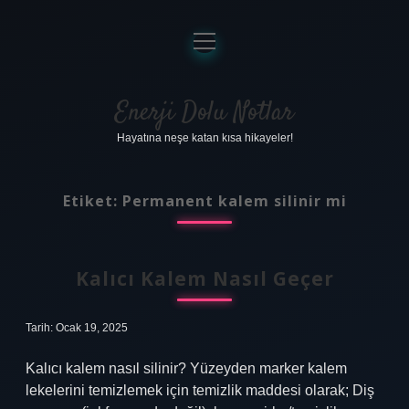
menüyü
aç
Anasayfa
Gizlilik Politikası
Enerji Dolu Notlar
Hayatına neşe katan kısa hikayeler!
Yasal Uyarı
Hakkımızda
Etiket:
Permanent kalem silinir mi
Kalıcı Kalem Nasıl Geçer
Tarih: Ocak 19, 2025
Kalıcı kalem nasıl silinir? Yüzeyden marker kalem
lekelerini temizlemek için temizlik maddesi olarak; Diş