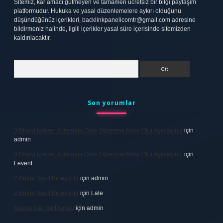
Sitemiz, kar amacı gütmeyen ve tamamen ücretsiz bir bilgi paylaşım
platformudur. Hukuka ve yasal düzenlemelere aykırı olduğunu
düşündüğünüz içerikleri,
backlinkpanelicomtr@gmail.com
adresine
bildirmeniz halinde, ilgili içerikler yasal süre içerisinde sitemizden
kaldırılacaktır.
Arama
Son yorumlar
3 Bilgiyi Işleme Kuramına Göre Öğrenme Nasıl Olur Açıklayınız
için
admin
3 Bilgiyi Işleme Kuramına Göre Öğrenme Nasıl Olur Açıklayınız
için
Levent
2 Belge Nasıl Birleştirilir
için
admin
2 Belge Nasıl Birleştirilir
için
Lale
Baskın Alel Ne Demek
için
admin