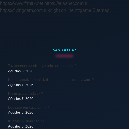
https://www.frmtrk.net
https://atlasnet.com.tr
https://flyingcam.com.tr
knight online
nttgame
Sitemap
Sidebar
Son Yazılar
Toz kondurmamak deyiminin anlamı nedir ?
Ağustos 8, 2026
Kurutma makinesinde kotlar hangi programda yıkanır ?
Ağustos 7, 2026
Kimin averajı yüksek ?
Ağustos 7, 2026
Boğazda parazit olur mu ?
Ağustos 6, 2026
Kubbet-ül-İslam nedir ?
Ağustos 5, 2026