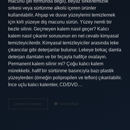
macunu (jel formunda değil), beyaz sirke/temizlik
sirkesi veya sürtünme alkolü içeren ürünler
kullanılabilir. Ahşap ve duvar yüzeylerini temizlemek
için kirli yüzeye diş macunu sürün. Yüzey nemli bir
bezle silinir. Geçmeyen kalem nasıl geçer? Kalıcı
kalem nasıl çıkarılır sorusunun en net cevabı kimyasal
temizleyicilerdir. Kimyasal temizleyiciler arasında leke
çıkarıcılar gibi deterjanlar bulunur. Lekeye birkaç damla
deterjan damlatın ve bir fırçayla hafifçe ovalayın.
Permanent kalem silinir mi? Çoğu kalıcı kalem
mürekkebi, hafif bir sürtünme basıncıyla bazı plastik
yüzeylerden (örneğin polipropilen ve teflon) çıkarılabilir.
İnce uçlu kalıcı kalemler, CD/DVD…
Kalıcı
Devamını okuyun
Yorum Bırak
Kalem
Nasıl
Geçer